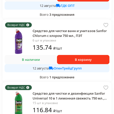
ТДК ОПТ
12 августа
Всего
3
предложения
Возврат НДС
Средство для чистки ванн и унитазов Sanfor
Chlorum с хлором 750 мл., ПЭТ
6 шт в упаковке
135
.74
₽
/
шт
В наличии
В корзину
ОпенТрейдГрупп
12 августа
Всего
1
предложение
Возврат НДС
Средство для чистки и дезинфекции Sanfor
Universal 10 в 1 лимонная свежесть 750 мл.,
флакон
15 шт в упаковке
116
.84
₽
/
шт