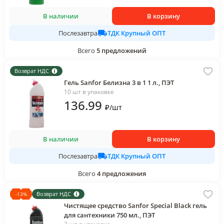
В наличии
В корзину
ТДК Крупный ОПТ
Послезавтра
Всего
5
предложений
Возврат НДС
Гель Sanfor Белизна 3 в 1 1 л., ПЭТ
10 шт в упаковке
136
.99
₽
/
шт
В наличии
В корзину
ТДК Крупный ОПТ
Послезавтра
Всего
4
предложения
Возврат НДС
-
13
%
Чистящее средство Sanfor Special Black гель
для сантехники 750 мл., ПЭТ