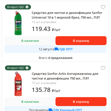
Возврат НДС
Средство для чистки и дезинфекции Sanfor
Universal 10 в 1 морской бриз, 750 мл., ПЭТ
15 шт в упаковке
119
.43
₽
/
шт
В наличии
В корзину
ТДК ОПТ
12 августа
Всего
4
предложения
Возврат НДС
Средство Sanfor Activ Антиржавчина для
чистки и дезинфекции 750 мл., ПЭТ
15 шт в упаковке
135
.78
₽
/
шт
В наличии
В корзину
ТДК Крупный ОПТ
Послезавтра