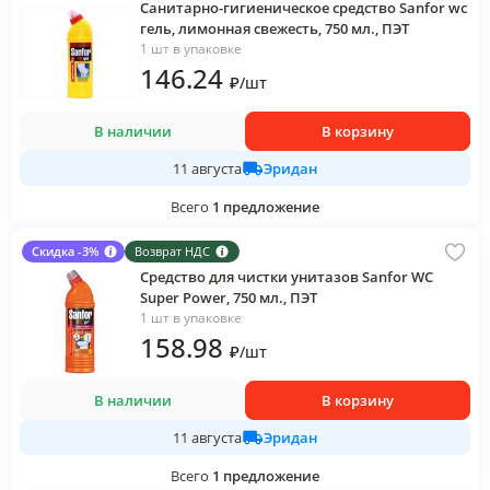
Санитарно-гигиеническое средство Sanfor wc
гель, лимонная свежесть, 750 мл., ПЭТ
1 шт в упаковке
146
.24
₽
/
шт
В наличии
В корзину
Эридан
11 августа
Всего
1
предложение
Скидка -3%
Возврат НДС
Средство для чистки унитазов Sanfor WC
Super Power, 750 мл., ПЭТ
1 шт в упаковке
158
.98
₽
/
шт
В наличии
В корзину
Эридан
11 августа
Всего
1
предложение