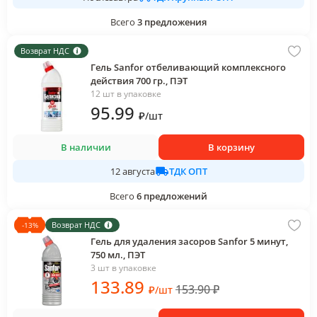
Всего
3
предложения
Возврат НДС
Гель Sanfor отбеливающий комплексного
действия 700 гр., ПЭТ
12 шт в упаковке
95
.99
₽
/
шт
В наличии
В корзину
ТДК ОПТ
12 августа
Всего
6
предложений
Возврат НДС
-
13
%
Гель для удаления засоров Sanfor 5 минут,
750 мл., ПЭТ
3 шт в упаковке
133
.89
153.90
₽
₽
/
шт