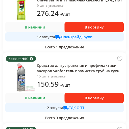
Universal 10 в 1 Лимонная свежесть 1,5 л., ПЭТ
6 шт в упаковке
276
.24
₽
/
шт
В наличии
В корзину
ОпенТрейдГрупп
12 августа
Всего
1
предложение
Возврат НДС
Средство для устранения и профилактики
засоров Sanfor гель прочистка труб на кухне,
750 мл., ПЭТ
15 шт в упаковке
150
.59
₽
/
шт
В наличии
В корзину
ТДК ОПТ
12 августа
Всего
3
предложения