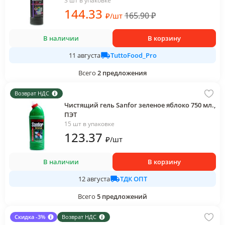
3 шт в упаковке
144
.33
165.90
₽
₽
/
шт
В наличии
В корзину
TuttoFood_Pro
11 августа
Всего
2
предложения
Возврат НДС
Чистящий гель Sanfor зеленое яблоко 750 мл.,
ПЭТ
15 шт в упаковке
123
.37
₽
/
шт
В наличии
В корзину
ТДК ОПТ
12 августа
Всего
5
предложений
Скидка -3%
Возврат НДС