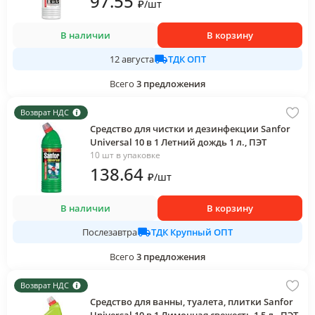
97
.55
₽
/
шт
В наличии
В корзину
ТДК ОПТ
12 августа
Всего
3
предложения
Возврат НДС
Средство для чистки и дезинфекции Sanfor
Universal 10 в 1 Летний дождь 1 л., ПЭТ
10 шт в упаковке
138
.64
₽
/
шт
В наличии
В корзину
ТДК Крупный ОПТ
Послезавтра
Всего
3
предложения
Возврат НДС
Средство для ванны, туалета, плитки Sanfor