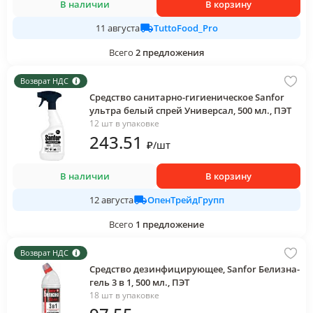
В наличии
В корзину
TuttoFood_Pro
11 августа
Всего
2
предложения
Возврат НДС
Средство санитарно-гигиеническое Sanfor
ультра белый спрей Универсал, 500 мл., ПЭТ
12 шт в упаковке
243
.51
₽
/
шт
В наличии
В корзину
ОпенТрейдГрупп
12 августа
Всего
1
предложение
Возврат НДС
Средство дезинфицирующее, Sanfor Белизна-
гель 3 в 1, 500 мл., ПЭТ
18 шт в упаковке