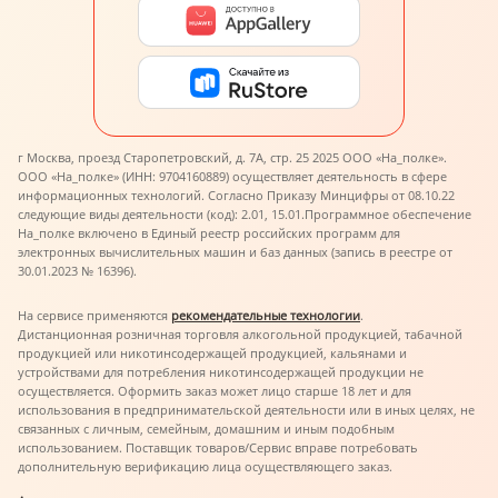
г Москва, проезд Старопетровский, д. 7А, стр. 25 2025 ООО «На_полке».
ООО «На_полке» (ИНН: 9704160889) осуществляет деятельность в сфере
информационных технологий. Согласно Приказу Минцифры от 08.10.22
следующие виды деятельности (код): 2.01, 15.01.
Программное обеспечение
На_полке включено в Единый реестр российских программ для
электронных вычислительных машин и баз данных (запись в реестре от
30.01.2023 № 16396).
На сервисе применяются
рекомендательные технологии
.
Дистанционная розничная торговля алкогольной продукцией, табачной
продукцией или никотинсодержащей продукцией, кальянами и
устройствами для потребления никотинсодержащей продукции не
осуществляется. Оформить заказ может лицо старше 18 лет и для
использования в предпринимательской деятельности или в иных целях, не
связанных с личным, семейным, домашним и иным подобным
использованием. Поставщик товаров/Сервис вправе потребовать
дополнительную верификацию лица осуществляющего заказ.