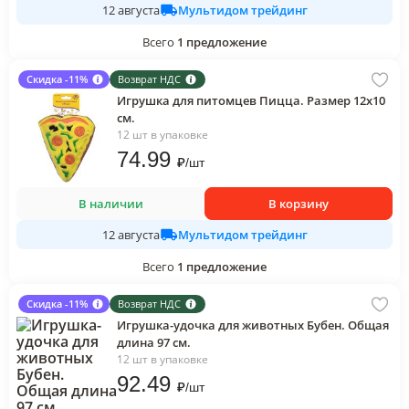
Мультидом трейдинг
12 августа
Всего
1
предложение
Скидка -11%
Возврат НДС
Игрушка для питомцев Пицца. Размер 12х10
см.
12 шт в упаковке
74
.99
₽
/
шт
В наличии
В корзину
Мультидом трейдинг
12 августа
Всего
1
предложение
Скидка -11%
Возврат НДС
Игрушка-удочка для животных Бубен. Общая
длина 97 см.
12 шт в упаковке
92
.49
₽
/
шт