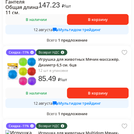
147
.23
₽
/
шт
В наличии
В корзину
Мультидом трейдинг
12 августа
Всего
1
предложение
Скидка -11%
Возврат НДС
Игрушка для животных Мячик-массажёр.
Диаметр 6,5 см. 6цв
12 шт в упаковке
85
.49
₽
/
шт
В наличии
В корзину
Мультидом трейдинг
12 августа
Всего
1
предложение
Скидка -11%
Возврат НДС
Игрушка для животных Multidom Мячик-