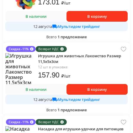
173
.01
₽
/
шт
В наличии
В корзину
Мультидом трейдинг
12 августа
Всего
1
предложение
Скидка -11%
Возврат НДС
Игрушка для животных Лакомство Размер
11,5х5х3см
12 шт в упаковке
157
.90
₽
/
шт
В наличии
В корзину
Мультидом трейдинг
12 августа
Всего
1
предложение
Скидка -11%
Возврат НДС
Насадка для игрушки-удочки для питомцев