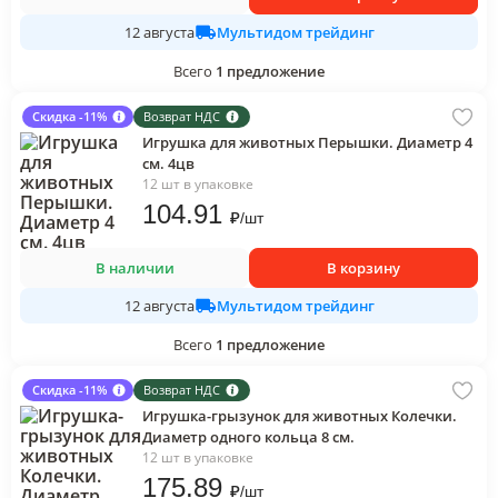
Мультидом трейдинг
12 августа
Всего
1
предложение
Скидка -11%
Возврат НДС
Игрушка для животных Перышки. Диаметр 4
см. 4цв
12 шт в упаковке
104
.91
₽
/
шт
В наличии
В корзину
Мультидом трейдинг
12 августа
Всего
1
предложение
Скидка -11%
Возврат НДС
Игрушка-грызунок для животных Колечки.
Диаметр одного кольца 8 см.
12 шт в упаковке
175
.89
₽
/
шт