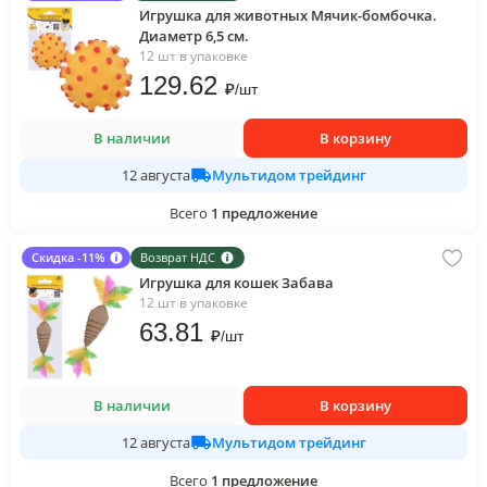
Игрушка для животных Мячик-бомбочка.
Диаметр 6,5 см.
12 шт в упаковке
129
.62
₽
/
шт
В наличии
В корзину
Мультидом трейдинг
12 августа
Всего
1
предложение
Скидка -11%
Возврат НДС
Игрушка для кошек Забава
12 шт в упаковке
63
.81
₽
/
шт
В наличии
В корзину
Мультидом трейдинг
12 августа
Всего
1
предложение