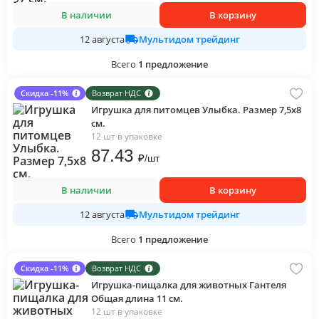
В наличии
В корзину
Мультидом трейдинг
12 августа
Всего
1
предложение
Скидка -11%
Возврат НДС
Игрушка для питомцев Улыбка. Размер 7,5х8
см.
12 шт в упаковке
87
.43
₽
/
шт
В наличии
В корзину
Мультидом трейдинг
12 августа
Всего
1
предложение
Скидка -11%
Возврат НДС
Игрушка-пищалка для животных Гантеля
Общая длина 11 см.
12 шт в упаковке