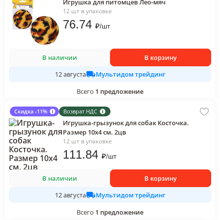
Игрушка для питомцев Лео-мяч
12 шт в упаковке
76
.74
₽
/
шт
В наличии
В корзину
Мультидом трейдинг
12 августа
Всего
1
предложение
Скидка -11%
Возврат НДС
Игрушка-грызунок для собак Косточка.
Размер 10х4 см. 2цв
12 шт в упаковке
111
.84
₽
/
шт
В наличии
В корзину
Мультидом трейдинг
12 августа
Всего
1
предложение