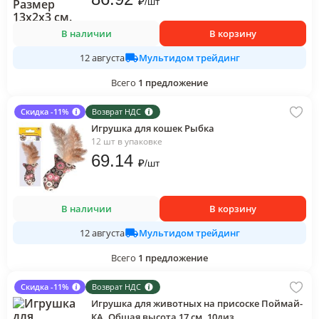
₽
/
шт
В наличии
В корзину
Мультидом трейдинг
12 августа
Всего
1
предложение
Скидка -11%
Возврат НДС
Игрушка для кошек Рыбка
12 шт в упаковке
69
.14
₽
/
шт
В наличии
В корзину
Мультидом трейдинг
12 августа
Всего
1
предложение
Скидка -11%
Возврат НДС
Игрушка для животных на присоске Поймай-
КА. Общая высота 17 см. 10диз