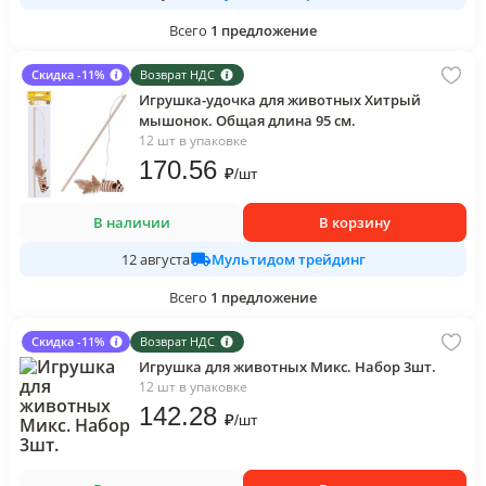
Всего
1
предложение
Скидка -11%
Возврат НДС
Игрушка-удочка для животных Хитрый
мышонок. Общая длина 95 см.
12 шт в упаковке
170
.56
₽
/
шт
В наличии
В корзину
Мультидом трейдинг
12 августа
Всего
1
предложение
Скидка -11%
Возврат НДС
Игрушка для животных Микс. Набор 3шт.
12 шт в упаковке
142
.28
₽
/
шт