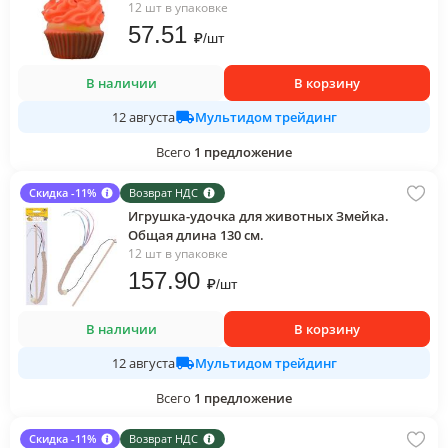
12 шт в упаковке
57
.51
₽
/
шт
В наличии
В корзину
Мультидом трейдинг
12 августа
Всего
1
предложение
Скидка -11%
Возврат НДС
Игрушка-удочка для животных Змейка.
Общая длина 130 см.
12 шт в упаковке
157
.90
₽
/
шт
В наличии
В корзину
Мультидом трейдинг
12 августа
Всего
1
предложение
Скидка -11%
Возврат НДС