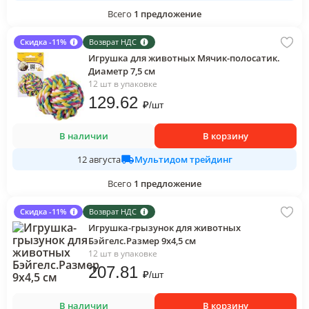
Всего
1
предложение
Скидка -11%
Возврат НДС
Игрушка для животных Мячик-полосатик.
Диаметр 7,5 см
12 шт в упаковке
129
.62
₽
/
шт
В наличии
В корзину
Мультидом трейдинг
12 августа
Всего
1
предложение
Скидка -11%
Возврат НДС
Игрушка-грызунок для животных
Бэйгелс.Размер 9х4,5 см
12 шт в упаковке
207
.81
₽
/
шт
В наличии
В корзину