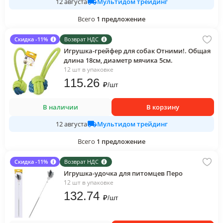
Мультидом трейдинг
12 августа
Всего
1
предложение
Скидка -11%
Возврат НДС
Игрушка-грейфер для собак Отними!. Общая
длина 18см, диаметр мячика 5см.
12 шт в упаковке
115
.26
₽
/
шт
В наличии
В корзину
Мультидом трейдинг
12 августа
Всего
1
предложение
Скидка -11%
Возврат НДС
Игрушка-удочка для питомцев Перо
12 шт в упаковке
132
.74
₽
/
шт