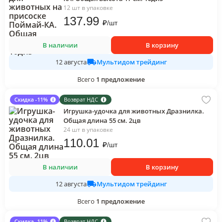
12 шт в упаковке
137
.99
₽
/
шт
В наличии
В корзину
Мультидом трейдинг
12 августа
Всего
1
предложение
Скидка -11%
Возврат НДС
Игрушка-удочка для животных Дразнилка.
Общая длина 55 см. 2цв
24 шт в упаковке
110
.01
₽
/
шт
В наличии
В корзину
Мультидом трейдинг
12 августа
Всего
1
предложение
Скидка -11%
Возврат НДС