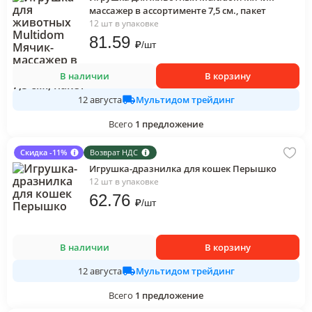
массажер в ассортименте 7,5 см., пакет
12 шт в упаковке
81
.59
₽
/
шт
В наличии
В корзину
Мультидом трейдинг
12 августа
Всего
1
предложение
Скидка -11%
Возврат НДС
Игрушка-дразнилка для кошек Перышко
12 шт в упаковке
62
.76
₽
/
шт
В наличии
В корзину
Мультидом трейдинг
12 августа
Всего
1
предложение