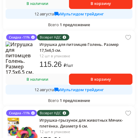
В наличии
В корзину
Мультидом трейдинг
12 августа
Всего
1
предложение
Скидка -11%
Возврат НДС
Игрушка для питомцев Голень. Размер
17,5х6,5 см.
12 шт в упаковке
115
.26
₽
/
шт
В наличии
В корзину
Мультидом трейдинг
12 августа
Всего
1
предложение
Скидка -11%
Возврат НДС
Игрушка-грызунок для животных Мячик-
плетёнка. Диаметр 6 см.
12 шт в упаковке