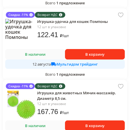
Всего
1
предложение
Скидка -11%
Возврат НДС
Игрушка-удочка для кошек Помпоны
12 шт в упаковке
122
.41
₽
/
шт
В наличии
В корзину
Мультидом трейдинг
12 августа
Всего
1
предложение
Скидка -11%
Возврат НДС
Игрушка для животных Мячик-массажёр.
Диаметр 8,5 см.
12 шт в упаковке
167
.76
₽
/
шт
В наличии
В корзину