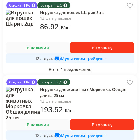
Скидка -11%
Возврат НДС
Игрушка для кошек Шарик 2цв
12 шт в упаковке
86
.92
₽
/
шт
В наличии
В корзину
Мультидом трейдинг
12 августа
Всего
1
предложение
Скидка -11%
Возврат НДС
Игрушка для животных Морковка. Общая
длина 25 см
12 шт в упаковке
193
.52
₽
/
шт
В наличии
В корзину
Мультидом трейдинг
12 августа