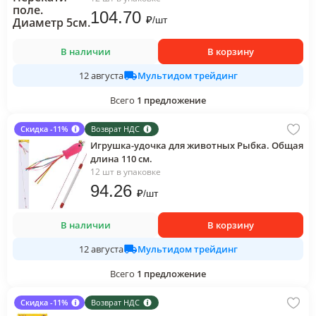
104
.70
₽
/
шт
В наличии
В корзину
Мультидом трейдинг
12 августа
Всего
1
предложение
Скидка -11%
Возврат НДС
Игрушка-удочка для животных Рыбка. Общая
длина 110 см.
12 шт в упаковке
94
.26
₽
/
шт
В наличии
В корзину
Мультидом трейдинг
12 августа
Всего
1
предложение
Скидка -11%
Возврат НДС