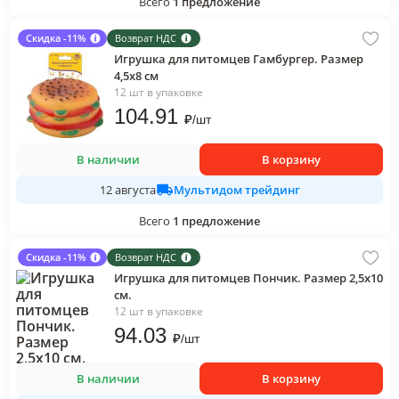
Всего
1
предложение
Скидка -11%
Возврат НДС
Игрушка для питомцев Гамбургер. Размер
4,5х8 см
12 шт в упаковке
104
.91
₽
/
шт
В наличии
В корзину
Мультидом трейдинг
12 августа
Всего
1
предложение
Скидка -11%
Возврат НДС
Игрушка для питомцев Пончик. Размер 2,5х10
см.
12 шт в упаковке
94
.03
₽
/
шт
В наличии
В корзину