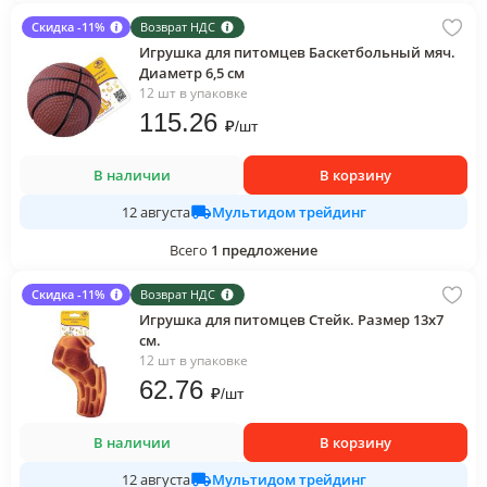
Скидка -11%
Возврат НДС
Игрушка для питомцев Баскетбольный мяч.
Диаметр 6,5 см
12 шт в упаковке
115
.26
₽
/
шт
В наличии
В корзину
Мультидом трейдинг
12 августа
Всего
1
предложение
Скидка -11%
Возврат НДС
Игрушка для питомцев Стейк. Размер 13х7
см.
12 шт в упаковке
62
.76
₽
/
шт
В наличии
В корзину
Мультидом трейдинг
12 августа