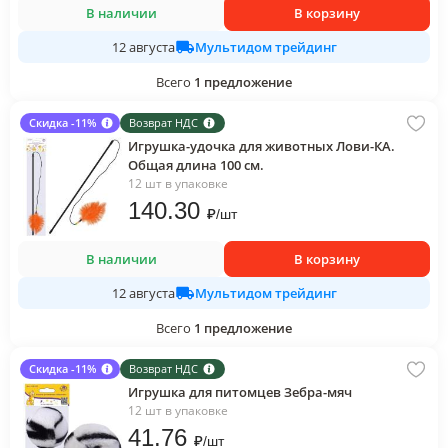
В наличии
В корзину
Мультидом трейдинг
12 августа
Всего
1
предложение
Скидка -11%
Возврат НДС
Игрушка-удочка для животных Лови-КА.
Общая длина 100 см.
12 шт в упаковке
140
.30
₽
/
шт
В наличии
В корзину
Мультидом трейдинг
12 августа
Всего
1
предложение
Скидка -11%
Возврат НДС
Игрушка для питомцев Зебра-мяч
12 шт в упаковке
41
.76
₽
/
шт