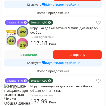
Мультидом трейдинг
12 августа
Всего
1
предложение
Скидка -11%
Возврат НДС
Игрушка для животных Мячик. Диаметр 6,5
см. 2цв
12 шт в упаковке
117
.18
₽
/
шт
В наличии
В корзину
Мультидом трейдинг
12 августа
Всего
1
предложение
Скидка -11%
Возврат НДС
Игрушка-пищалка для животных Чикен.
Общая длина 16 см.
12 шт в упаковке
137
.99
₽
/
шт