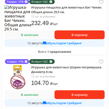
Скидка -11%
Возврат НДС
Игрушка-пищалка для животных Биг Чикен.
Общая длина 29,5 см.
12 шт в упаковке
232
.49
₽
/
шт
В наличии
В корзину
Мультидом трейдинг
12 августа
Всего
1
предложение
Скидка -11%
Возврат НДС
Игрушка для животных Шарик-погремушка.
Диаметр 6 см.
12 шт в упаковке
104
.70
₽
/
шт
В наличии
В корзину
Мультидом трейдинг
12 августа