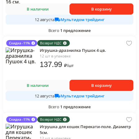
В наличии
В корзину
Мультидом трейдинг
12 августа
Всего
1
предложение
Скидка -11%
Возврат НДС
Игрушка-дразнилка Пушок 4 цв.
12 шт в упаковке
137
.99
₽
/
шт
В наличии
В корзину
Мультидом трейдинг
12 августа
Всего
1
предложение
Скидка -11%
Возврат НДС
Игрушка для кошек Перекати-поле. Диаметр
5см.
12 шт в упаковке