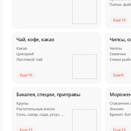
Папки, фа
Еще 14
Чай, кофе, какао
Чипсы, с
Какао
Чипсы
Цикорий
Семечки
Листовой чай
Снеки рыб
Еще 16
Еще 6
Бакалея, специи, приправы
Мороже
Крупы
Стаканчик
Растительные масла
Эскимо
Соль, сахар, сода, уксус, заменители
Еще 15
Еще 13