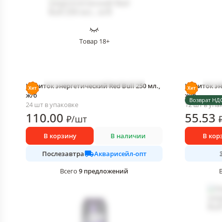
Товар 18+
Напиток энергетический Red Bull 250 мл.,
Напиток эн
ж/б
ж/б
Возврат НД
24 шт в упаковке
12 шт в упа
110
.00
55
.53
₽
/
шт
В корзину
В наличии
В кор
Акварисейл-опт
Послезавтра
9
предложений
Всего