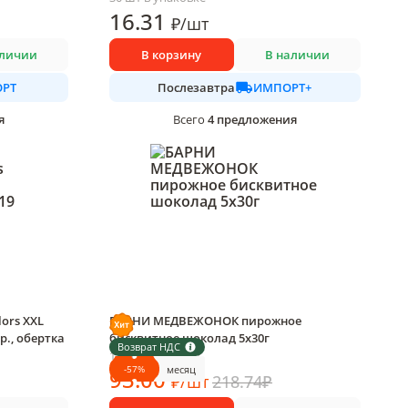
16
.31
₽
/
шт
аличии
В корзину
В наличии
РТ
ИМПОРТ+
Послезавтра
я
4
предложения
Всего
ors XXL
БАРНИ МЕДВЕЖОНОК пирожное
р., обертка
бисквитное шоколад 5х30г
Возврат НДС
1 шт в упаковке
-
57
%
месяц
93
.00
₽
/
шт
218.74
₽