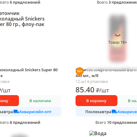
6
предложений
3
предложени
Всего
Всего
Товар 18+
околадный Snickers Super 80
Напиток энергетический Burn 
ак
449 мл., ж/б
ковке
12 шт в упаковке
85
.40
₽
/
шт
₽
/
шт
зину
В наличии
В корзину
В н
Акварисейл-опт
Акварисе
завтра
Послезавтра
8
предложений
10
предложен
Всего
Всего