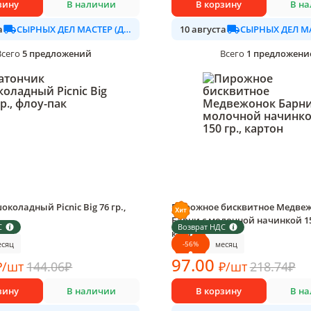
зину
В наличии
В корзину
В н
СЫРНЫХ ДЕЛ МАСТЕР (ДАЛИМО)
а
10 августа
5
предложений
1
предложени
Всего
Всего
коладный Picnic Big 76 гр.,
Пирожное бисквитное Медве
Барни с молочной начинкой 150
С
Возврат НДС
овке
картон
-
56
%
есяц
месяц
1 шт в упаковке
97
.00
₽
/
шт
144.06
₽
₽
/
шт
218.74
₽
зину
В наличии
В корзину
В н