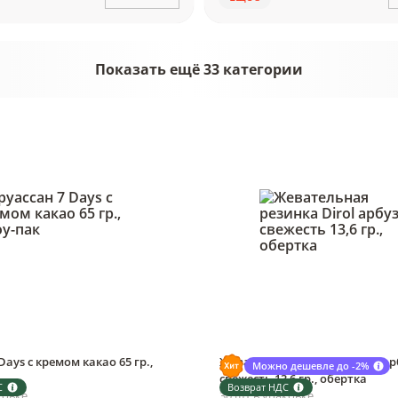
Показать ещё 33 категории
Days с кремом какао 65 гр.,
Жевательная резинка Dirol ар
Можно дешевле до -2%
свежесть 13,6 гр., обертка
С
Возврат НДС
ковке
30 шт в упаковке