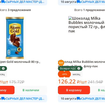
СЫРНЫХ ДЕЛ МАСТЕР (ДАЛИМО)
а
10 августа
3
предложения
1
предложени
Всего
Всего
pen Gold молочный 80 гр.,
Шоколад Milka Bubbles моло
пористый 72 гр., флоу-пак
С
Возврат НДС
овке
1 шт в упаковке
-
48
%
есяц
месяц
126
.22
₽
/
шт
175.72
₽
₽
/
шт
241.94
₽
зину
В наличии
В корзину
В н
СЫРНЫХ ДЕЛ МАСТЕР (ДАЛИМО)
а
10 августа