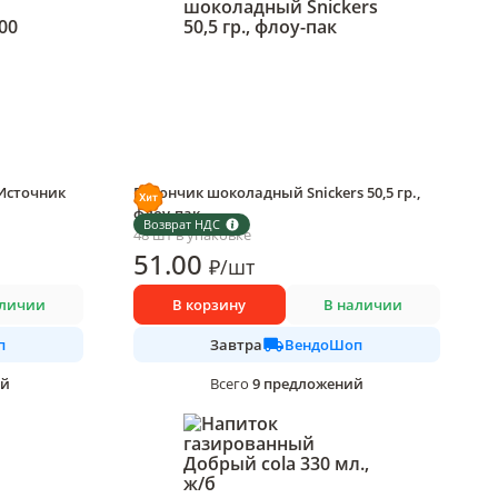
Источник
Батончик шоколадный Snickers 50,5 гр.,
флоу-пак
Возврат НДС
48 шт в упаковке
51
.00
₽
/
шт
аличии
В корзину
В наличии
п
ВендоШоп
Завтра
ий
9
предложений
Всего