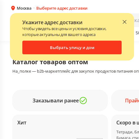
Москва
Выберите адрес доставки
Каталог
Для бизнеса
Укажите адрес доставки
Чтобы увидеть все цены и условия доставки,
Бренды
Прайс-листы поставщиков
Скидки до 
NEW
которые актуальны для вашего адреса
Выбрать улицу и дом
Главная
•
Каталог
Каталог товаров оптом
На_полке — b2b-маркетплейс для закупок продуктов питания оп
Заказывали ранее
Прай
Хит
Скоро в 
Бумага, ст