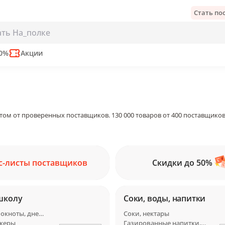
Стать п
50%
Акции
том от проверенных поставщиков. 130 000 товаров от 400 поставщиков
с-листы поставщиков
Скидки до 50%
школу
Соки, воды, напитки
Тетради, блокноты, дневники
Соки, нектары
икеры
Газированные напитки, лимонады