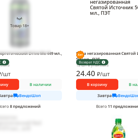
Товар 18+
ергетический Drive Me 449 мл.,
Вода негазированная Святой 
500 мл., ПЭТ
С
Возврат НДС
ковке
12 шт в упаковке
24
.40
₽
/
шт
₽
/
шт
зину
В наличии
В корзину
В н
ВендоШоп
ВендоШо
Завтра
Завтра
8
предложений
11
предложен
Всего
Всего