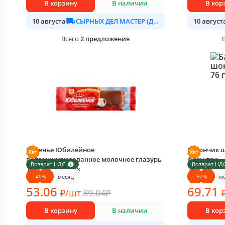
В корзину
В наличии
В кор
СЫРНЫХ ДЕЛ МАСТЕР (ДАЛИМО)
10 августа
10 август
2
предложения
Всего
Печенье Юбилейное
Батончик шо
витаминизированное молочное глазурь
флоу-пак
Возврат НДС
Возврат НД
116 гр., флоу-пак
1 шт в упак
-
40
%
-
52
%
месяц
м
1 шт в упаковке
53
.06
69
.71
₽
/
шт
89.04
₽
В корзину
В наличии
В кор