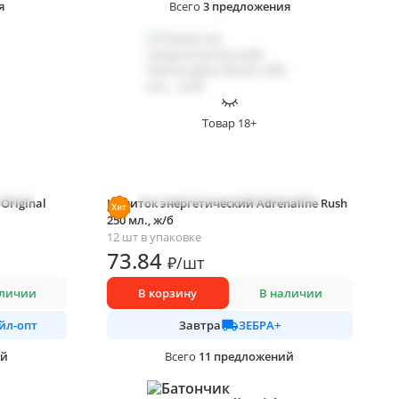
я
3
предложения
Всего
Товар 18+
Original
Напиток энергетический Adrenaline Rush
250 мл., ж/б
12 шт в упаковке
73
.84
₽
/
шт
аличии
В корзину
В наличии
йл-опт
ЗЕБРА+
Завтра
ий
11
предложений
Всего