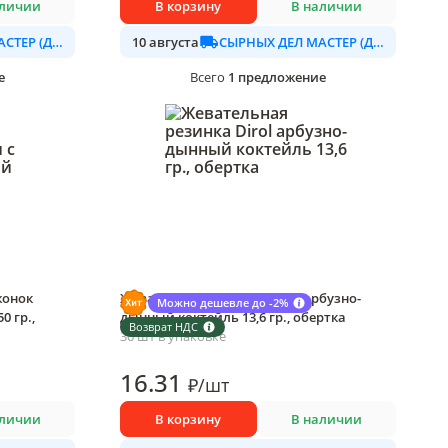
аличии
В корзину
В наличии
СЫРНЫХ ДЕЛ МАСТЕР (ДАЛИМО)
СЫРНЫХ ДЕЛ МАСТЕР (ДАЛИМО)
10 августа
е
1
предложение
Всего
жонок
Жевательная резинка Dirol арбузно-
Можно дешевле до -2%
 гр.,
дынный коктейль 13,6 гр., обертка
Возврат НДС
30 шт в упаковке
16
.31
₽
/
шт
аличии
В корзину
В наличии