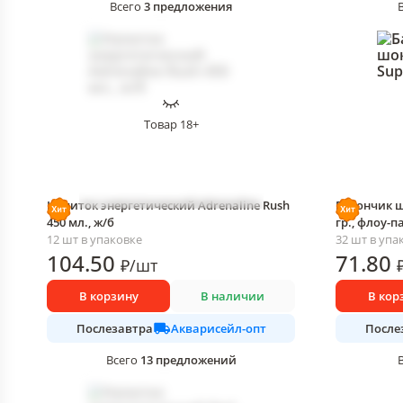
3
предложения
Всего
Товар 18+
Напиток энергетический Adrenaline Rush
Батончик ш
450 мл., ж/б
гр., флоу-п
12 шт в упаковке
32 шт в упа
104
.50
71
.80
₽
/
шт
В корзину
В наличии
В кор
Акварисейл-опт
Послезавтра
После
13
предложений
Всего