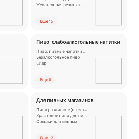
Жевательная резинка
Еще 15
Пиво, слабоалкогольные напитки
Пиво, пивные напитки Россия
Безалкогольное пиво
Сидр
Еще 6
Для пивных магазинов
Пиво разливное (в кегах) для пивных
Крафтовое пиво для пивных
Орешки для пивных
Еще 12