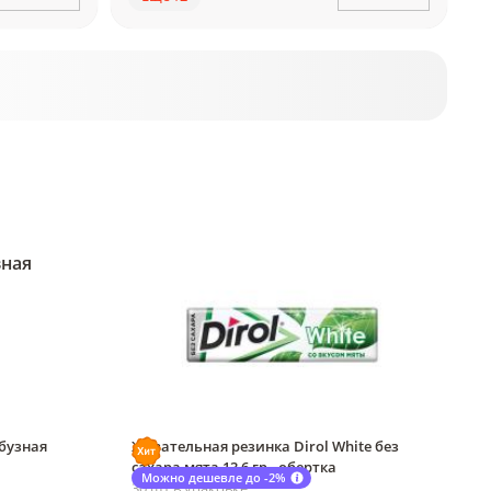
бузная
Жевательная резинка Dirol White без
сахара мята 13,6 гр., обертка
Можно дешевле до -2%
30 шт в упаковке