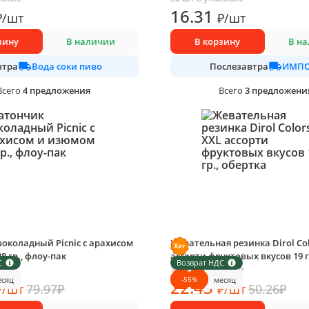
16
.31
₽
/
шт
₽
/
шт
зину
В наличии
В корзину
В н
Вода соки пиво
ИМПО
втра
Послезавтра
4
предложения
3
предложени
Всего
Всего
околадный Picnic с арахисом
Жевательная резинка Dirol Col
8 гр., флоу-пак
ассорти фруктовых вкусов 19 г
С
Возврат НДС
овке
18 шт в упаковке
-
55
%
есяц
месяц
22
.43
₽
/
шт
79.97
₽
₽
/
шт
50.26
₽