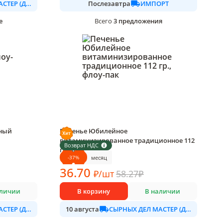
СЫРНЫХ ДЕЛ МАСТЕР (ДАЛИМО)
ИМПОРТ
Послезавтра
е
3
предложения
Всего
чный
Печенье Юбилейное
витаминизированное традиционное 112
Возврат НДС
гр., флоу-пак
-
37
%
месяц
1 шт в упаковке
36
.70
₽
/
шт
58.27
₽
аличии
В корзину
В наличии
СЫРНЫХ ДЕЛ МАСТЕР (ДАЛИМО)
СЫРНЫХ ДЕЛ МАСТЕР (ДАЛИМО)
10 августа