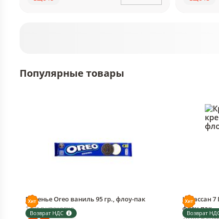
Популярные товары
Печенье Oreo ваниль 95 гр., флоу-пак
Круассан 7 
1 шт в упаковке
флоу-пак
Возврат НДС
Возврат НД
20 шт в упа