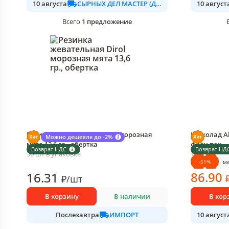
СЫРНЫХ ДЕЛ МАСТЕР (ДАЛИМО)
10 августа
10 август
1
предложение
Всего
Резинка жевательная Dirol морозная
Шоколад Al
Можно дешевле до -2%
мята 13,6 гр., обертка
флоу-пак
Возврат НДС
Возврат НД
30 шт в упаковке
1 шт в упак
-
51
%
м
86
.90
16
.31
₽
/
шт
В корзину
В наличии
В кор
ИМПОРТ
Послезавтра
10 август