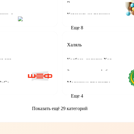
Взрыватели, шипучка
Брикет, батончики, сэндвичи
Карамель на палочке
Еще
8
Халяль
Японская кухня для HoReCa
Колбаса, сосиски Халяль
Уксус, горчица, хрен, аджика для HoReCa
Заморозка, полуфабрикаты Халяль
ReCa
Молочные продукты Халяль
Еще
4
Показать ещё 29 категорий