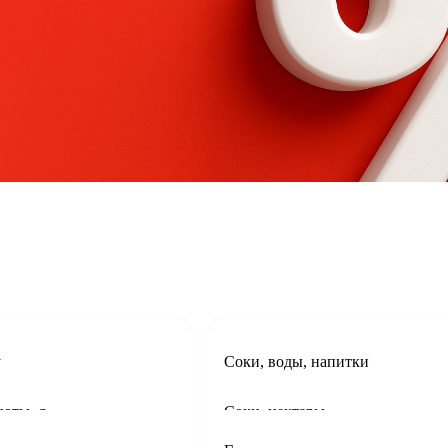
у
Соки, воды, напитки
Тетради, блокноты, дневники
Соки, нектары