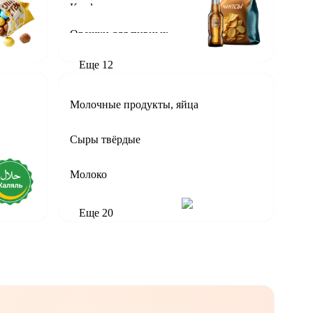
Крафтовое пиво для пивных
Орешки для пивных
Еще
12
Молочные продукты, яйца
Сыры твёрдые
Молоко
Еще
20