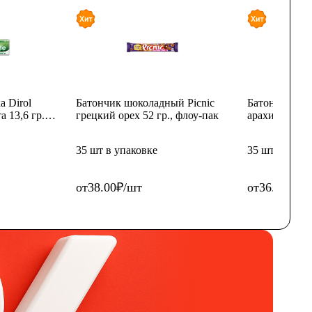
а Dirol
Батончик шоколадный Picnic
Батончик шок
а 13,6 гр.,
грецкий орех 52 гр., флоу-пак
арахисом и и
флоу-пак
35 шт в упаковке
35 шт в упак
от
38.00
₽
/
шт
от
36.98
₽
/
ш