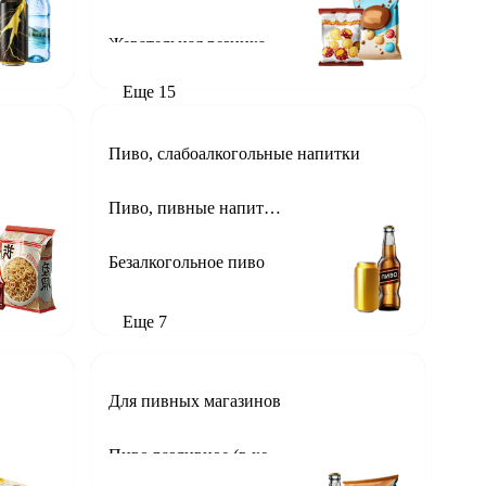
Конфеты в подарочной упаковке
Жевательная резинка
Еще
15
Пиво, слабоалкогольные напитки
Пиво, пивные напитки Россия
Безалкогольное пиво
Еще
7
Для пивных магазинов
Пиво разливное (в кегах) для пивных