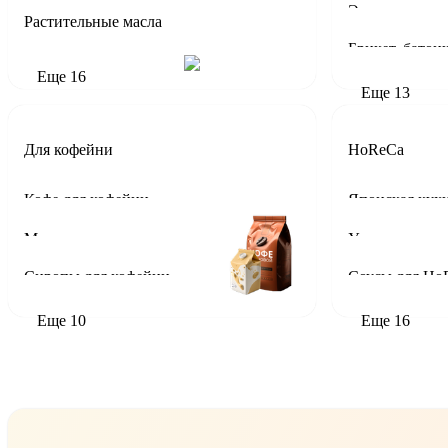
Эскимо
Растительные масла
Еще
16
Еще
13
Для кофейни
HoReCa
Кофе для кофейни
Молоко и сливки для кофейни
Сиропы для кофейни
Соусы для Ho
Еще
10
Еще
16