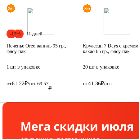
-
12
%
11 дней
Печенье Oreo ваниль 95 гр.,
Круассан 7 Days с кремом
флоу-пак
какао 65 гр., флоу-пак
1 шт в упаковке
20 шт в упаковке
от
61.22
₽
/
шт
от
41.36
₽
/
шт
69.57
₽