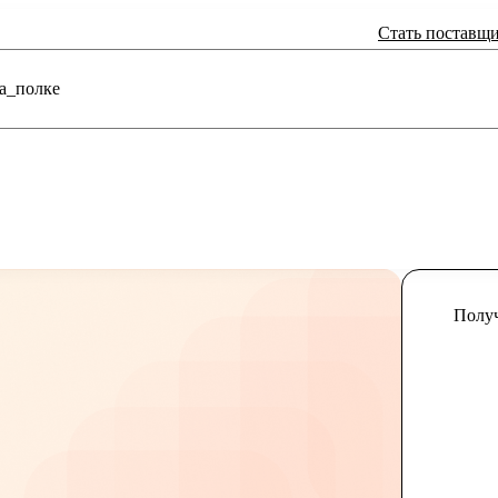
Стать поставщ
а_полке
Получ