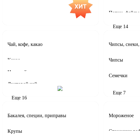
Бумага, стике
Еще
14
Чай, кофе, какао
Чипсы, снеки,
Какао
Чипсы
Цикорий
Семечки
Листовой чай
Еще
7
Еще
16
Бакалея, специи, приправы
Мороженое
Крупы
Стаканчик ва