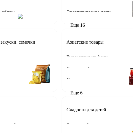
ры
Газированные напитки, лимонады
Папки, файлы, обложки
Энергетические напитки
Еще
16
 закуски, семечки
Азиатские товары
Рис и злаки из Азии
Лапша из Азии
Соусы, приправы из Азии
Еще
6
Сладости для детей
фельный
Кандиклаб