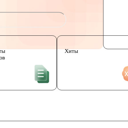
ты
Хиты
ов