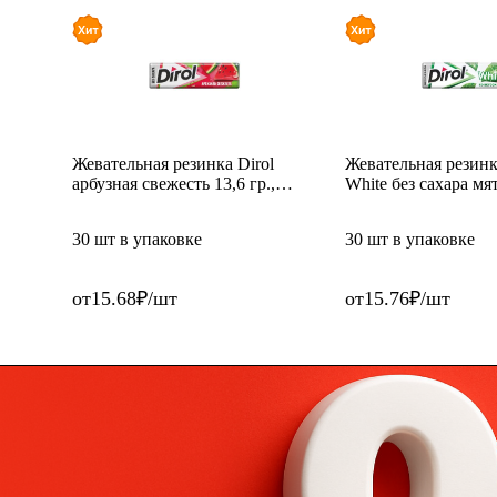
Жевательная резинка Dirol
Жевательная резинк
арбузная свежесть 13,6 гр.,
White без сахара мят
обертка
обертка
30 шт в упаковке
30 шт в упаковке
от
15.68
₽
/
шт
от
15.76
₽
/
шт