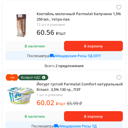
Коктейль молочный Parmalat Капучино 1,5%
250 мл., тетра-пак
12 шт в упаковке
60
.56
₽
/
шт
В наличии
В корзину
Мещерские Росы ТД ОПТ
Послезавтра
Всего
2
предложения
Возврат НДС
-
9
%
Йогурт густой Parmalat Comfort натуральный
б/лакт. 3,5% 130 гр., ПЭТ
1 шт в упаковке
60
.02
65.99
₽
₽
/
шт
В наличии
В корзину
Мещерские Росы ТД
Послезавтра