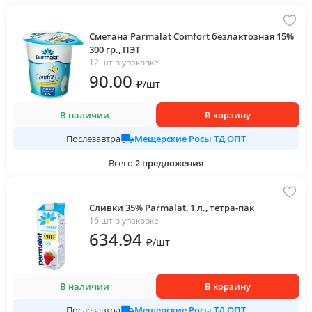
Сметана Parmalat Comfort безлактозная 15%
300 гр., ПЭТ
12 шт в упаковке
90
.00
₽
/
шт
В наличии
В корзину
Мещерские Росы ТД ОПТ
Послезавтра
Всего
2
предложения
Сливки 35% Parmalat, 1 л., тетра-пак
16 шт в упаковке
634
.94
₽
/
шт
В наличии
В корзину
Мещерские Росы ТД ОПТ
Послезавтра