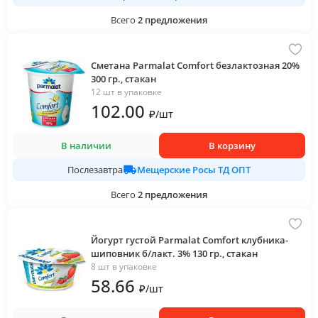
Всего
2
предложения
Сметана Parmalat Comfort безлактозная 20%
300 гр., стакан
12 шт в упаковке
102
.00
₽
/
шт
В наличии
В корзину
Мещерские Росы ТД ОПТ
Послезавтра
Всего
2
предложения
Йогурт густой Parmalat Comfort клубника-
шиповник б/лакт. 3% 130 гр., стакан
8 шт в упаковке
58
.66
₽
/
шт