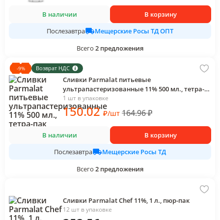
В наличии
В корзину
Мещерские Росы ТД ОПТ
Послезавтра
Всего
2
предложения
Возврат НДС
-
9
%
Сливки Parmalat питьевые
ультрапастеризованные 11% 500 мл., тетра-
пак
1 шт в упаковке
150
.02
164.96
₽
₽
/
шт
В наличии
В корзину
Мещерские Росы ТД
Послезавтра
Всего
2
предложения
Сливки Parmalat Chef 11%, 1 л., пюр-пак
12 шт в упаковке