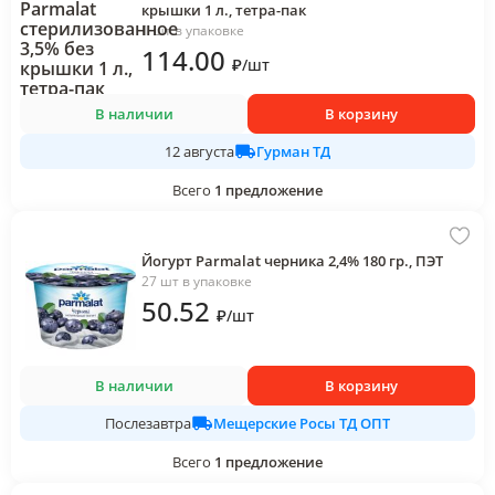
крышки 1 л., тетра-пак
1 шт в упаковке
114
.00
₽
/
шт
В наличии
В корзину
Гурман ТД
12 августа
Всего
1
предложение
Йогурт Parmalat черника 2,4% 180 гр., ПЭТ
27 шт в упаковке
50
.52
₽
/
шт
В наличии
В корзину
Мещерские Росы ТД ОПТ
Послезавтра
Всего
1
предложение