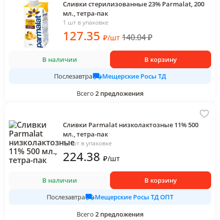
Сливки стерилизованные 23% Parmalat, 200
мл., тетра-пак
1 шт в упаковке
127
.35
140.04
₽
₽
/
шт
В наличии
В корзину
Мещерские Росы ТД
Послезавтра
Всего
2
предложения
Сливки Parmalat низколактозные 11% 500
мл., тетра-пак
12 шт в упаковке
224
.38
₽
/
шт
В наличии
В корзину
Мещерские Росы ТД ОПТ
Послезавтра
Всего
2
предложения