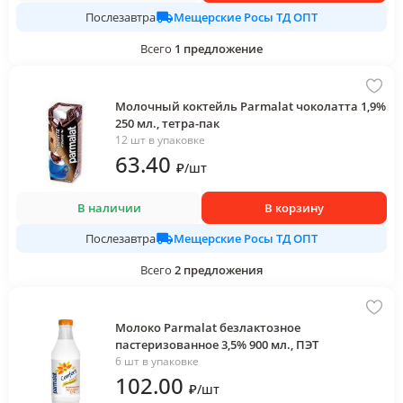
Мещерские Росы ТД ОПТ
Послезавтра
Всего
1
предложение
Молочный коктейль Parmalat чоколатта 1,9%
250 мл., тетра-пак
12 шт в упаковке
63
.40
₽
/
шт
В наличии
В корзину
Мещерские Росы ТД ОПТ
Послезавтра
Всего
2
предложения
Молоко Parmalat безлактозное
пастеризованное 3,5% 900 мл., ПЭТ
6 шт в упаковке
102
.00
₽
/
шт