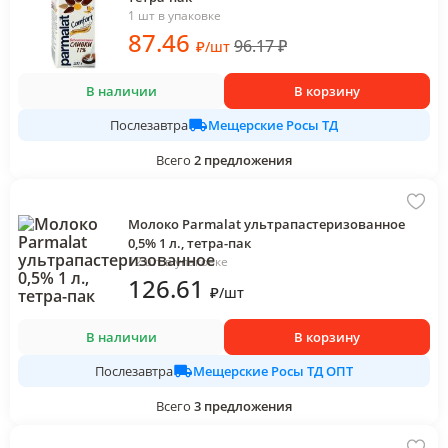
1 шт в упаковке
87
.46
96.17
₽
₽
/
шт
В наличии
В корзину
Мещерские Росы ТД
Послезавтра
Всего
2
предложения
Молоко Parmalat ультрапастеризованное
0,5% 1 л., тетра-пак
12 шт в упаковке
126
.61
₽
/
шт
В наличии
В корзину
Мещерские Росы ТД ОПТ
Послезавтра
Всего
3
предложения