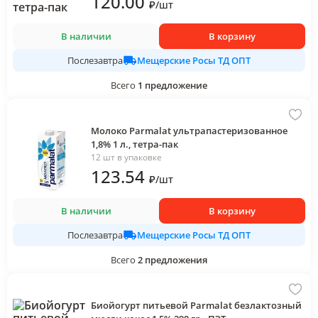
120
.00
₽
/
шт
В наличии
В корзину
Мещерские Росы ТД ОПТ
Послезавтра
Всего
1
предложение
Молоко Parmalat ультрапастеризованное
1,8% 1 л., тетра-пак
12 шт в упаковке
123
.54
₽
/
шт
В наличии
В корзину
Мещерские Росы ТД ОПТ
Послезавтра
Всего
2
предложения
Биойогурт питьевой Parmalat безлактозный