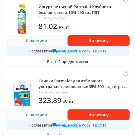
Йогурт питьевой Parmalat Клубника
безлактозный 1,5% 290 гр., ПЭТ
6 шт в упаковке
81
.02
₽
/
шт
В наличии
В корзину
Мещерские Росы ТД ОПТ
Послезавтра
Всего
2
предложения
Сливки Parmalat для взбивания
ультрапастеризованные 35% 500 гр., тетра-
пак
12 шт в упаковке
323
.89
₽
/
шт
В наличии
В корзину
Мещерские Росы ТД ОПТ
Послезавтра