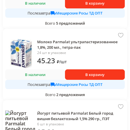
В наличии
В корзину
Мещерские Росы ТД ОПТ
Послезавтра
Всего
5
предложений
Молоко Parmalat ультрапастеризованное
1,8%, 200 мл., тетра-пак
24 шт в упаковке
45
.23
₽
/
шт
В наличии
В корзину
Мещерские Росы ТД ОПТ
Послезавтра
Всего
2
предложения
Йогурт питьевой Parmalat Белый город
вишня безлактозный 1,5% 290 гр., ПЭТ
6 шт в упаковке