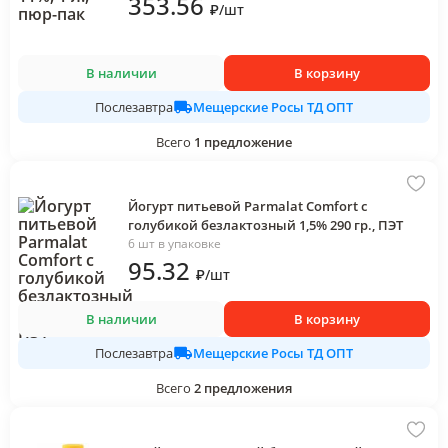
353
.56
₽
/
шт
В наличии
В корзину
Мещерские Росы ТД ОПТ
Послезавтра
Всего
1
предложение
Йогурт питьевой Parmalat Comfort с
голубикой безлактозный 1,5% 290 гр., ПЭТ
6 шт в упаковке
95
.32
₽
/
шт
В наличии
В корзину
Мещерские Росы ТД ОПТ
Послезавтра
Всего
2
предложения