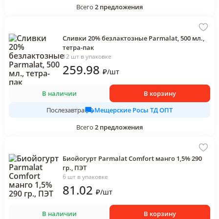
Всего
2
предложения
Сливки 20% безлактозные Parmalat, 500 мл.,
тетра-пак
12 шт в упаковке
259
.98
₽
/
шт
В наличии
В корзину
Мещерские Росы ТД ОПТ
Послезавтра
Всего
2
предложения
Биойогурт Parmalat Comfort манго 1,5% 290
гр., ПЭТ
6 шт в упаковке
81
.02
₽
/
шт
В наличии
В корзину