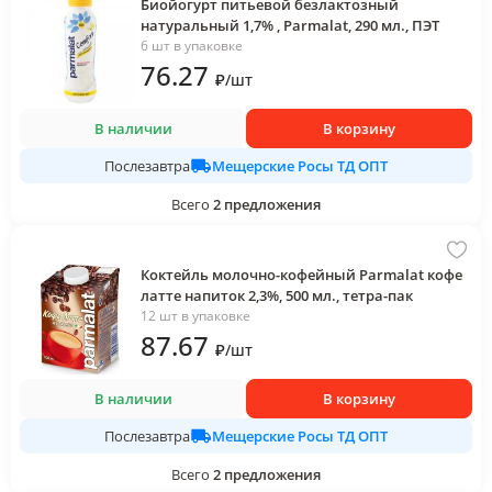
Биойогурт питьевой безлактозный
натуральный 1,7% , Parmalat, 290 мл., ПЭТ
6 шт в упаковке
76
.27
₽
/
шт
В наличии
В корзину
Мещерские Росы ТД ОПТ
Послезавтра
Всего
2
предложения
Коктейль молочно-кофейный Parmalat кофе
латте напиток 2,3%, 500 мл., тетра-пак
12 шт в упаковке
87
.67
₽
/
шт
В наличии
В корзину
Мещерские Росы ТД ОПТ
Послезавтра
Всего
2
предложения