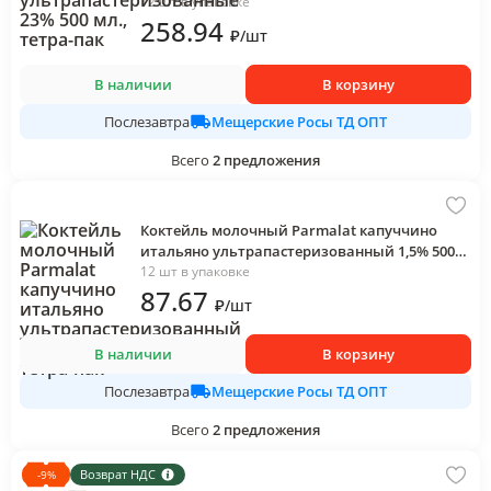
12 шт в упаковке
258
.94
₽
/
шт
В наличии
В корзину
Мещерские Росы ТД ОПТ
Послезавтра
Всего
2
предложения
Коктейль молочный Parmalat капуччино
итальяно ультрапастеризованный 1,5% 500
мл., тетра-пак
12 шт в упаковке
87
.67
₽
/
шт
В наличии
В корзину
Мещерские Росы ТД ОПТ
Послезавтра
Всего
2
предложения
Возврат НДС
-
9
%