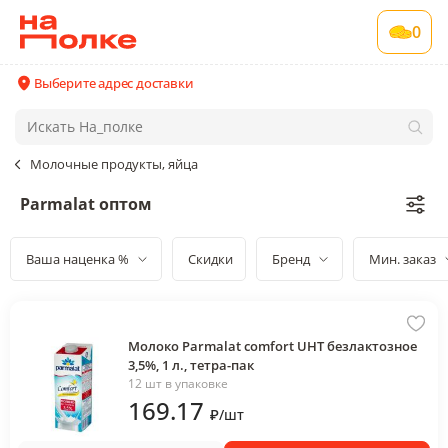
0
Выберите адрес доставки
Молочные продукты, яйца
Parmalat оптом
Ваша наценка %
Скидки
Бренд
Мин. заказ
Молоко Parmalat comfort UHT безлактозное
3,5%, 1 л., тетра-пак
12 шт в упаковке
169
.17
₽
/
шт