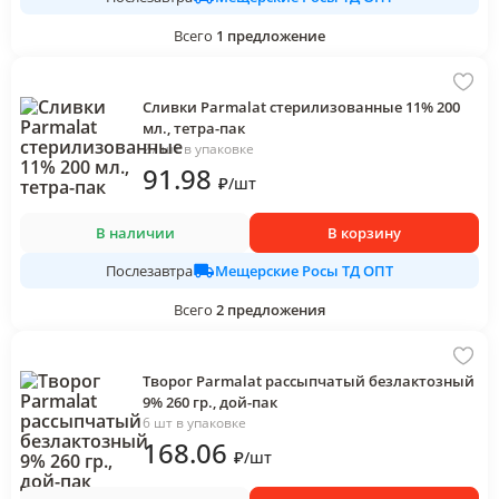
Всего
1
предложение
Сливки Parmalat стерилизованные 11% 200
мл., тетра-пак
27 шт в упаковке
91
.98
₽
/
шт
В наличии
В корзину
Мещерские Росы ТД ОПТ
Послезавтра
Всего
2
предложения
Творог Parmalat рассыпчатый безлактозный
9% 260 гр., дой-пак
6 шт в упаковке
168
.06
₽
/
шт