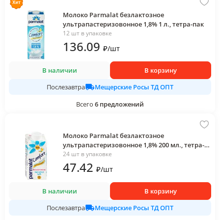
Молоко Parmalat безлактозное
ультрапастеризовонное 1,8% 1 л., тетра-пак
12 шт в упаковке
136
.09
₽
/
шт
В наличии
В корзину
Мещерские Росы ТД ОПТ
Послезавтра
Всего
6
предложений
Молоко Parmalat безлактозное
ультрапастеризовонное 1,8% 200 мл., тетра-
пак
24 шт в упаковке
47
.42
₽
/
шт
В наличии
В корзину
Мещерские Росы ТД ОПТ
Послезавтра