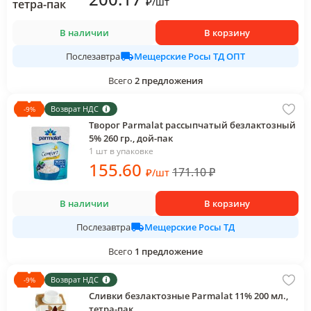
₽
/
шт
В наличии
В корзину
Мещерские Росы ТД ОПТ
Послезавтра
Всего
2
предложения
Возврат НДС
-
9
%
Творог Parmalat рассыпчатый безлактозный
5% 260 гр., дой-пак
1 шт в упаковке
155
.60
171.10
₽
₽
/
шт
В наличии
В корзину
Мещерские Росы ТД
Послезавтра
Всего
1
предложение
Возврат НДС
-
9
%
Сливки безлактозные Parmalat 11% 200 мл.,
тетра-пак