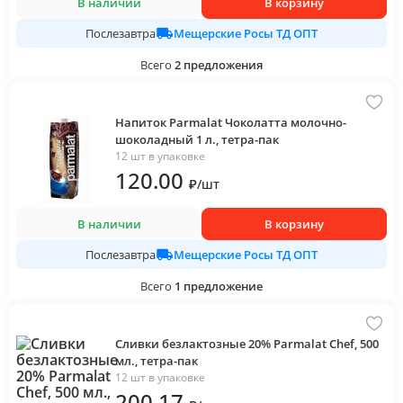
В наличии
В корзину
Мещерские Росы ТД ОПТ
Послезавтра
Всего
2
предложения
Напиток Parmalat Чоколатта молочно-
шоколадный 1 л., тетра-пак
12 шт в упаковке
120
.00
₽
/
шт
В наличии
В корзину
Мещерские Росы ТД ОПТ
Послезавтра
Всего
1
предложение
Сливки безлактозные 20% Parmalat Chef, 500
мл., тетра-пак
12 шт в упаковке
200
.17