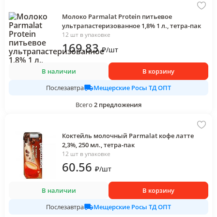
Молоко Parmalat Protein питьевое
ультрапастеризованное 1,8% 1 л., тетра-пак
12 шт в упаковке
169
.83
₽
/
шт
В наличии
В корзину
Мещерские Росы ТД ОПТ
Послезавтра
Всего
2
предложения
Коктейль молочный Parmalat кофе латте
2,3%, 250 мл., тетра-пак
12 шт в упаковке
60
.56
₽
/
шт
В наличии
В корзину
Мещерские Росы ТД ОПТ
Послезавтра