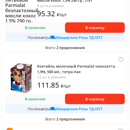
мюсли кокос 1,5% 290 гр., ПЭТ
6 шт в упаковке
95
.32
₽
/
шт
В наличии
В корзину
Мещерские Росы ТД ОПТ
Послезавтра
Всего
2
предложения
Коктейль молочный Parmalat чоколатта
1,9%, 500 мл., тетра-пак
12 шт в упаковке
111
.85
₽
/
шт
В наличии
В корзину
Мещерские Росы ТД ОПТ
Послезавтра
Всего
2
предложения