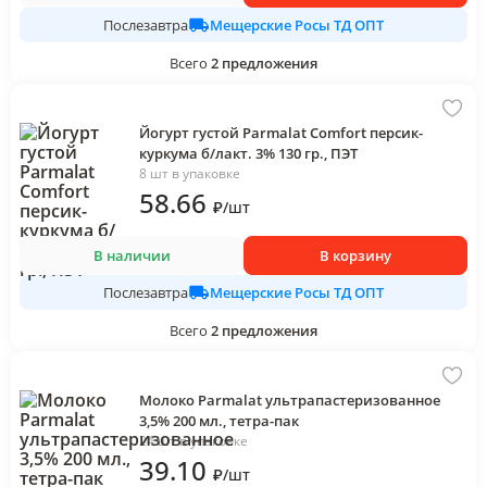
Мещерские Росы ТД ОПТ
Послезавтра
Всего
2
предложения
Йогурт густой Parmalat Comfort персик-
куркума б/лакт. 3% 130 гр., ПЭТ
8 шт в упаковке
58
.66
₽
/
шт
В наличии
В корзину
Мещерские Росы ТД ОПТ
Послезавтра
Всего
2
предложения
Молоко Parmalat ультрапастеризованное
3,5% 200 мл., тетра-пак
24 шт в упаковке
39
.10
₽
/
шт