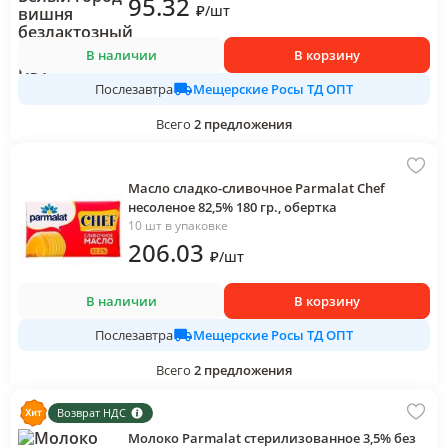
95
.32
₽
/
шт
В наличии
В корзину
Мещерские Росы ТД ОПТ
Послезавтра
Всего
2
предложения
Масло сладко-сливочное Parmalat Chef
несоленое 82,5% 180 гр., обертка
10 шт в упаковке
206
.03
₽
/
шт
В наличии
В корзину
Мещерские Росы ТД ОПТ
Послезавтра
Всего
2
предложения
Возврат НДС
Молоко Parmalat стерилизованное 3,5% без