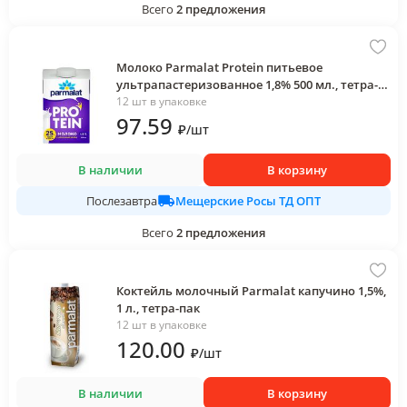
Всего
2
предложения
Молоко Parmalat Protein питьевое
ультрапастеризованное 1,8% 500 мл., тетра-
пак
12 шт в упаковке
97
.59
₽
/
шт
В наличии
В корзину
Мещерские Росы ТД ОПТ
Послезавтра
Всего
2
предложения
Коктейль молочный Parmalat капучино 1,5%,
1 л., тетра-пак
12 шт в упаковке
120
.00
₽
/
шт
В наличии
В корзину