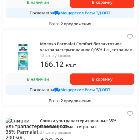
В наличии
В корзину
Мещерские Росы ТД ОПТ
Послезавтра
Всего
2
предложения
Молоко Parmalat Comfort безлактозное
ультрапастеризованное 0,05% 1 л., тетра-пак
12 шт в упаковке
166
.12
₽
/
шт
В наличии
В корзину
Мещерские Росы ТД ОПТ
Послезавтра
Всего
2
предложения
Сливки ультрапастеризованные 35%
Parmalat, 200 мл., тетра-пак
27 шт в упаковке