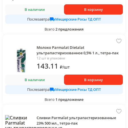
В наличии
В корзину
Мещерские Росы ТД ОПТ
Послезавтра
Всего
2
предложения
Молоко Parmalat Dietalat
ультрапастеризованное 0,5% 1 л., тетра-пак
12 шт в упаковке
143
.11
₽
/
шт
В наличии
В корзину
Мещерские Росы ТД ОПТ
Послезавтра
Всего
1
предложение
Сливки Parmalat ультрапастеризованные
23% 500 мл., тетра-пак