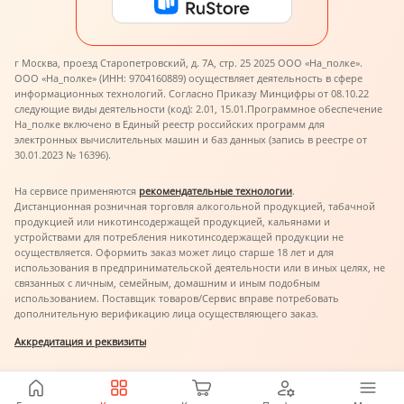
г Москва, проезд Старопетровский, д. 7А, стр. 25 2025 ООО «На_полке».
ООО «На_полке» (ИНН: 9704160889) осуществляет деятельность в сфере
информационных технологий. Согласно Приказу Минцифры от 08.10.22
следующие виды деятельности (код): 2.01, 15.01.
Программное обеспечение
На_полке включено в Единый реестр российских программ для
электронных вычислительных машин и баз данных (запись в реестре от
30.01.2023 № 16396).
На сервисе применяются
рекомендательные технологии
.
Дистанционная розничная торговля алкогольной продукцией, табачной
продукцией или никотинсодержащей продукцией, кальянами и
устройствами для потребления никотинсодержащей продукции не
осуществляется. Оформить заказ может лицо старше 18 лет и для
использования в предпринимательской деятельности или в иных целях, не
связанных с личным, семейным, домашним и иным подобным
использованием. Поставщик товаров/Сервис вправе потребовать
дополнительную верификацию лица осуществляющего заказ.
Аккредитация и реквизиты