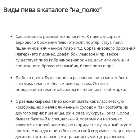
Виды пива в каталоге “на_полке”
Сделанное по разным технологиям. К пивным сортам
верхового брожения (элю) относят: портер, стаут, пейл,
пшеничное и ячменное пиво и т.д. Сорта низового брожения
(лагер) - это пилзнер, драфт, бок, ледовое и пр. Также
существует пиво гибридное (например, альт или кёльш) и
спонтанного брожения (ламбик, белое пиво и пр.).
Любого цвета. Бутылочное и разливное пиво может быть
светлым, темным, белым или красным. Оттенок
определяется темнотой солода и степенью его обжарки.
С разным сырьем. Пиво может иметь как классическую
комбинацию хмеля с ячменным солодом, так состоять из
другого зерна: пшеницы, ржи, овса, кукурузы, риса. Солод
бывает базовый и специальный, поэтому он не только
является основой напитка, но и придает ему нужный вкус и
аромат. У каждого пива бывает и свой вид хмеля: существуют
десятки сортов с разными травянистыми, цитрусовыми,