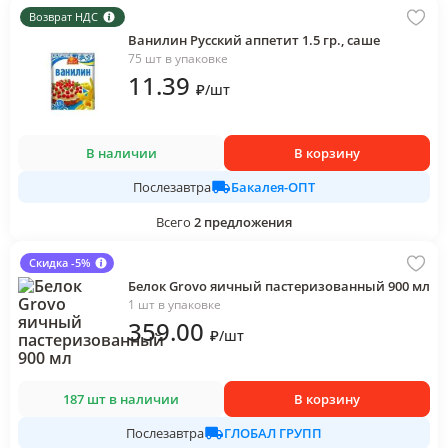
Возврат НДС
Ванилин Русский аппетит 1.5 гр., саше
75 шт в упаковке
11
.39
₽
/
шт
В наличии
В корзину
Бакалея-ОПТ
Послезавтра
Всего
2
предложения
Скидка -5%
Белок Grovo яичный пастеризованный 900 мл
1 шт в упаковке
359
.00
₽
/
шт
187 шт в наличии
В корзину
ГЛОБАЛ ГРУПП
Послезавтра