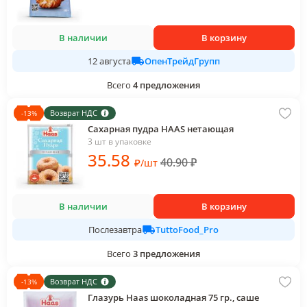
В наличии
В корзину
ОпенТрейдГрупп
12 августа
Всего
4
предложения
Возврат НДС
-
13
%
Сахарная пудра HAAS нетающая
3 шт в упаковке
35
.58
40.90
₽
₽
/
шт
В наличии
В корзину
TuttoFood_Pro
Послезавтра
Всего
3
предложения
Возврат НДС
-
13
%
Глазурь Haas шоколадная 75 гр., саше