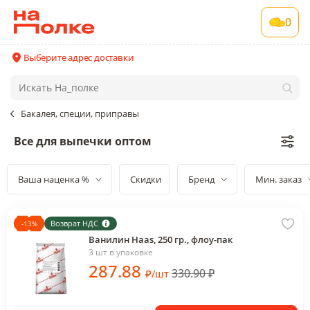
0
Выберите адрес доставки
Бакалея, специи, приправы
Все для выпечки оптом
Ваша наценка %
Скидки
Бренд
Мин. заказ
Возврат НДС
-
13
%
Ванилин Haas, 250 гр., флоу-пак
3 шт в упаковке
287
.88
330.90
₽
₽
/
шт