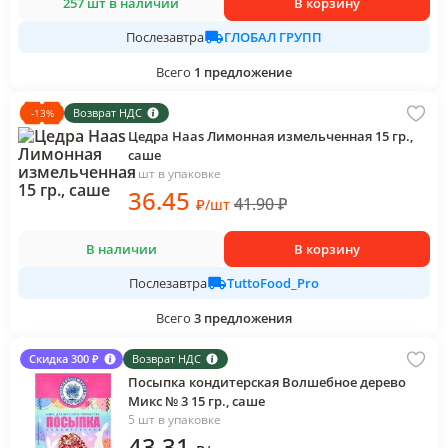
257 шт в наличии
В корзину
ГЛОБАЛ ГРУПП
Послезавтра
Всего
1
предложение
Возврат НДС
-
13
%
Цедра Haas Лимонная измельченная 15 гр.,
саше
3 шт в упаковке
36
.45
41.90
₽
₽
/
шт
В наличии
В корзину
TuttoFood_Pro
Послезавтра
Всего
3
предложения
Скидка 300 ₽
Возврат НДС
Посыпка кондитерская Волшебное дерево
Микс № 3 15 гр., саше
5 шт в упаковке
43
.31