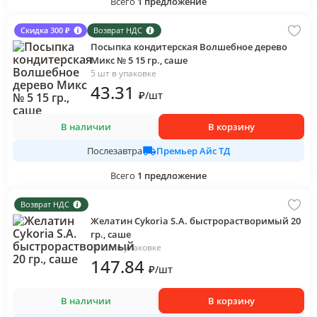
Всего
1
предложение
Скидка 300 ₽
Возврат НДС
Посыпка кондитерская Волшебное дерево
Микс № 5 15 гр., саше
5 шт в упаковке
43
.31
₽
/
шт
В наличии
В корзину
Премьер Айс ТД
Послезавтра
Всего
1
предложение
Возврат НДС
Желатин Cykoria S.A. быстрорастворимый 20
гр., саше
30 шт в упаковке
147
.84
₽
/
шт
В наличии
В корзину