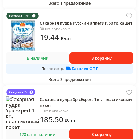
Всего
1
предложение
Возврат НДС
Сахарная пудра Русский аппетит, 50 гр, сашет
30 шт в упаковке
19
.44
₽
/
шт
В наличии
В корзину
Бакалея-ОПТ
Послезавтра
Всего
2
предложения
Скидка -5%
Сахарная пудра SpicExpert 1 кг., пластиковый
пакет
1 шт в упаковке
185
.50
₽
/
шт
178 шт в наличии
В корзину