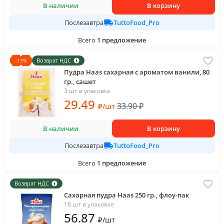
В наличии
В корзину
TuttoFood_Pro
Послезавтра
Всего
1
предложение
Возврат НДС
-
13
%
Пудра Haas сахарная с ароматом ванили, 80
гр., сашет
3 шт в упаковке
29
.49
33.90
₽
₽
/
шт
В наличии
В корзину
TuttoFood_Pro
Послезавтра
Всего
1
предложение
Возврат НДС
Сахарная пудра Haas 250 гр., флоу-пак
18 шт в упаковке
56
.87
₽
/
шт