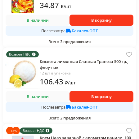
34
.87
₽
/
шт
В наличии
В корзину
Бакалея-ОПТ
Послезавтра
Всего
3
предложения
Возврат НДС
Кислота лимонная Славная Трапеза 500 гр.,
флоу-пак
12 шт в упаковке
106
.43
₽
/
шт
В наличии
В корзину
Бакалея-ОПТ
Послезавтра
Всего
2
предложения
Возврат НДС
-
13
%
Крем Haas заварной с ароматом ванили, 100