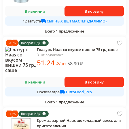
В наличии
В корзину
СЫРНЫХ ДЕЛ МАСТЕР (ДАЛИМО)
12 августа
Всего
1
предложение
Возврат НДС
-
13
%
Глазурь Haas со вкусом вишни 75 гр., саше
3 шт в упаковке
51
.24
58.90
₽
₽
/
шт
В наличии
В корзину
TuttoFood_Pro
Послезавтра
Всего
1
предложение
Возврат НДС
-
13
%
Крем заварной Haas шоколадный смесь для
приготовления