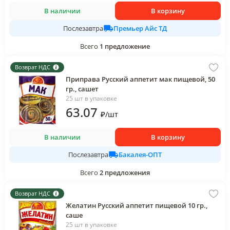
В наличии
В корзину
Премьер Айс ТД
Послезавтра
Всего
1
предложение
Возврат НДС
Приправа Русский аппетит мак пищевой, 50
гр., сашет
25 шт в упаковке
63
.07
₽
/
шт
В наличии
В корзину
Бакалея-ОПТ
Послезавтра
Всего
2
предложения
Возврат НДС
Желатин Русский аппетит пищевой 10 гр.,
саше
25 шт в упаковке