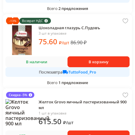
Всего
2
предложения
Возврат НДС
-
13
%
Шоколадная глазурь С.Пудовъ
3 шт в упаковке
75
.60
86.90
₽
₽
/
шт
В наличии
В корзину
TuttoFood_Pro
Послезавтра
Всего
1
предложение
Скидка -5%
Желток Grovo яичный пастеризованный 900
мл
1 шт в упаковке
615
.50
₽
/
шт