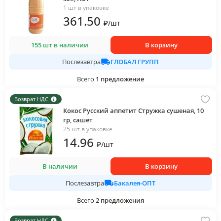
1 шт в упаковке
361
.50
₽
/
шт
155 шт в наличии
В корзину
ГЛОБАЛ ГРУПП
Послезавтра
Всего
1
предложение
Возврат НДС
Кокос Русский аппетит Стружка сушеная, 10
гр, сашет
25 шт в упаковке
14
.96
₽
/
шт
В наличии
В корзину
Бакалея-ОПТ
Послезавтра
Всего
2
предложения
Возврат НДС