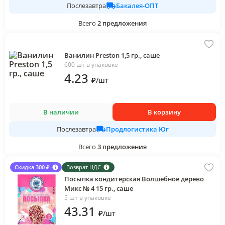
Бакалея-ОПТ
Послезавтра
Всего
2
предложения
Ванилин Preston 1,5 гр., саше
600 шт в упаковке
4
.23
₽
/
шт
В наличии
В корзину
Продлогистика Юг
Послезавтра
Всего
3
предложения
Скидка 300 ₽
Возврат НДС
Посыпка кондитерская Волшебное дерево
Микс № 4 15 гр., саше
5 шт в упаковке
43
.31
₽
/
шт