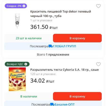
Скидка -5%
Краситель пищевой Top dekor гелевый
черный 100 гр., туба
1 шт в упаковке
361
.50
₽
/
шт
23 шт в наличии
В корзину
ГЛОБАЛ ГРУПП
Послезавтра
Всего
1
предложение
Возврат НДС
Разрыхлитель теста Cykoria S.A. 18 гр., саше
120 шт в упаковке
34
.02
₽
/
шт
В наличии
В корзину
Бакалея-ОПТ
Послезавтра