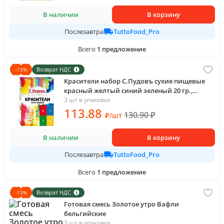
В наличии
В корзину
TuttoFood_Pro
Послезавтра
Всего
1
предложение
Возврат НДС
-
13
%
Красители набор С.Пудовъ сухие пищевые
красный желтый синий зеленый 20 гр.,
картон
3 шт в упаковке
113
.88
130.90
₽
₽
/
шт
В наличии
В корзину
TuttoFood_Pro
Послезавтра
Всего
1
предложение
Возврат НДС
-
13
%
Готовая смесь Золотое утро Вафли
бельгийские
3 шт в упаковке