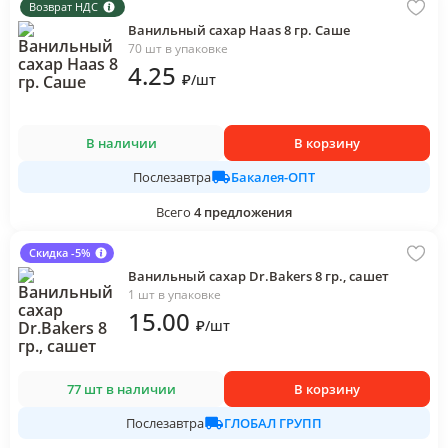
Возврат НДС
Ванильный сахар Haas 8 гр. Саше
70 шт в упаковке
4
.25
₽
/
шт
В наличии
В корзину
Бакалея-ОПТ
Послезавтра
Всего
4
предложения
Скидка -5%
Ванильный сахар Dr.Bakers 8 гр., сашет
1 шт в упаковке
15
.00
₽
/
шт
77 шт в наличии
В корзину
ГЛОБАЛ ГРУПП
Послезавтра