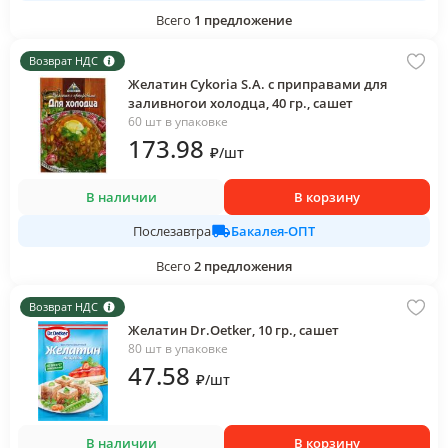
Всего
1
предложение
Возврат НДС
Желатин Cykoria S.A. с приправами для
заливногои холодца, 40 гр., сашет
60 шт в упаковке
173
.98
₽
/
шт
В наличии
В корзину
Бакалея-ОПТ
Послезавтра
Всего
2
предложения
Возврат НДС
Желатин Dr.Oetker, 10 гр., сашет
80 шт в упаковке
47
.58
₽
/
шт
В наличии
В корзину