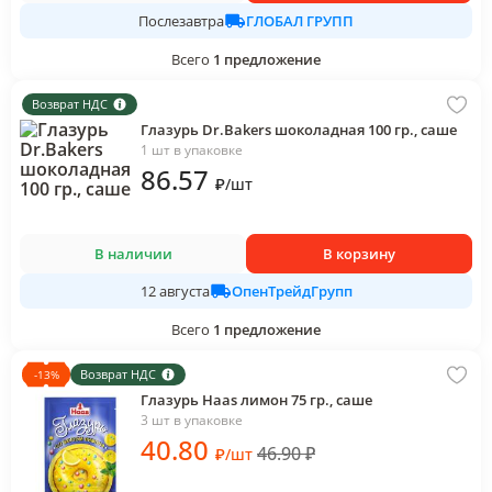
ГЛОБАЛ ГРУПП
Послезавтра
Всего
1
предложение
Возврат НДС
Глазурь Dr.Bakers шоколадная 100 гр., саше
1 шт в упаковке
86
.57
₽
/
шт
В наличии
В корзину
ОпенТрейдГрупп
12 августа
Всего
1
предложение
Возврат НДС
-
13
%
Глазурь Haas лимон 75 гр., саше
3 шт в упаковке
40
.80
46.90
₽
₽
/
шт