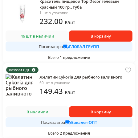
Краситель пищевой Top Decor гелевый
красный 100 гр., туба
1 шт в упаковке
232
.00
₽
/
шт
46 шт в наличии
В корзину
ГЛОБАЛ ГРУПП
Послезавтра
Всего
1
предложение
Возврат НДС
Желатин Cykoria для рыбного заливного
60 шт в упаковке
149
.43
₽
/
шт
В наличии
В корзину
Бакалея-ОПТ
Послезавтра
Всего
2
предложения