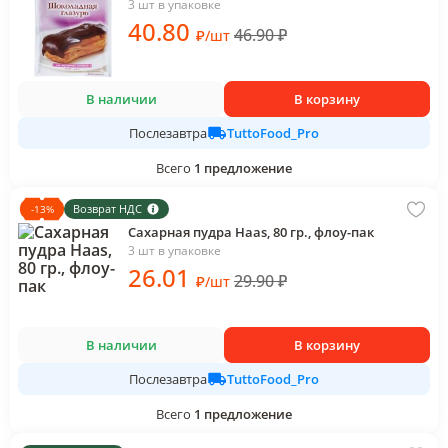
3 шт в упаковке
40
.80
46.90
₽
₽
/
шт
В наличии
В корзину
TuttoFood_Pro
Послезавтра
Всего
1
предложение
Возврат НДС
-
13
%
Сахарная пудра Haas, 80 гр., флоу-пак
3 шт в упаковке
26
.01
29.90
₽
₽
/
шт
В наличии
В корзину
TuttoFood_Pro
Послезавтра
Всего
1
предложение