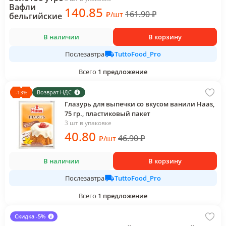
140
.85
161.90
₽
₽
/
шт
В наличии
В корзину
TuttoFood_Pro
Послезавтра
Всего
1
предложение
Возврат НДС
-
13
%
Глазурь для выпечки со вкусом ванили Haas,
75 гр., пластиковый пакет
3 шт в упаковке
40
.80
46.90
₽
₽
/
шт
В наличии
В корзину
TuttoFood_Pro
Послезавтра
Всего
1
предложение
Скидка -5%