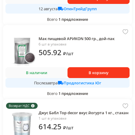
ОпенТрейдГрупп
12 августа
Всего
1
предложение
Мак пищевой АРИКОN 500 гр., дой-пак
6 шт в упаковке
505
.92
₽
/
шт
В наличии
В корзину
Продлогистика Юг
Послезавтра
Всего
1
предложение
Возврат НДС
Джус Бабл Top decor вкус йогурта 1 кг., стакан
1 шт в упаковке
614
.25
₽
/
шт