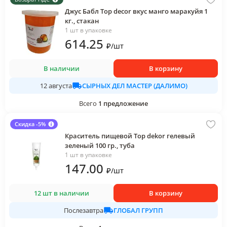
Джус Бабл Top decor вкус манго маракуйя 1
кг., стакан
1 шт в упаковке
614
.25
₽
/
шт
В наличии
В корзину
СЫРНЫХ ДЕЛ МАСТЕР (ДАЛИМО)
12 августа
Всего
1
предложение
Скидка -5%
Краситель пищевой Top dekor гелевый
зеленый 100 гр., туба
1 шт в упаковке
147
.00
₽
/
шт
12 шт в наличии
В корзину
ГЛОБАЛ ГРУПП
Послезавтра