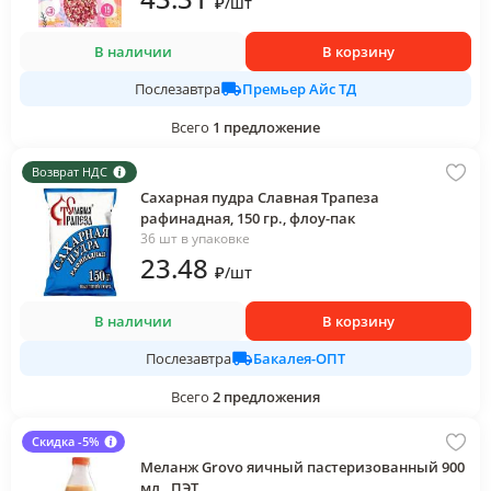
₽
/
шт
В наличии
В корзину
Премьер Айс ТД
Послезавтра
Всего
1
предложение
Возврат НДС
Сахарная пудра Славная Трапеза
рафинадная, 150 гр., флоу-пак
36 шт в упаковке
23
.48
₽
/
шт
В наличии
В корзину
Бакалея-ОПТ
Послезавтра
Всего
2
предложения
Скидка -5%
Меланж Grovo яичный пастеризованный 900
мл., ПЭТ