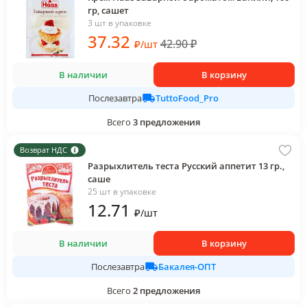
гр, сашет
3 шт в упаковке
37
.32
42.90
₽
₽
/
шт
В наличии
В корзину
TuttoFood_Pro
Послезавтра
Всего
3
предложения
Возврат НДС
Разрыхлитель теста Русский аппетит 13 гр.,
саше
25 шт в упаковке
12
.71
₽
/
шт
В наличии
В корзину
Бакалея-ОПТ
Послезавтра
Всего
2
предложения