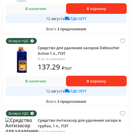
В наличии
В корзину
ТДК ОПТ
12 августа
Всего
3
предложения
Возврат НДС
Средство для удаления засоров Deboucher
Active 1 л., ПЭТ
8 шт в упаковке
137
.29
₽
/
шт
В наличии
В корзину
ТДК ОПТ
12 августа
Всего
3
предложения
Возврат НДС
Средство Антизасор для удаления засора в
трубах, 1 л., ПЭТ
9 шт в упаковке