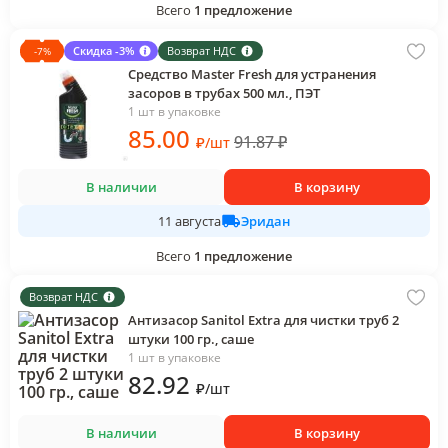
Всего
1
предложение
Скидка -3%
Возврат НДС
-
7
%
Средство Master Fresh для устранения
засоров в трубах 500 мл., ПЭТ
1 шт в упаковке
85
.00
91.87
₽
₽
/
шт
В наличии
В корзину
Эридан
11 августа
Всего
1
предложение
Возврат НДС
Антизасор Sanitol Extra для чистки труб 2
штуки 100 гр., саше
1 шт в упаковке
82
.92
₽
/
шт
В наличии
В корзину