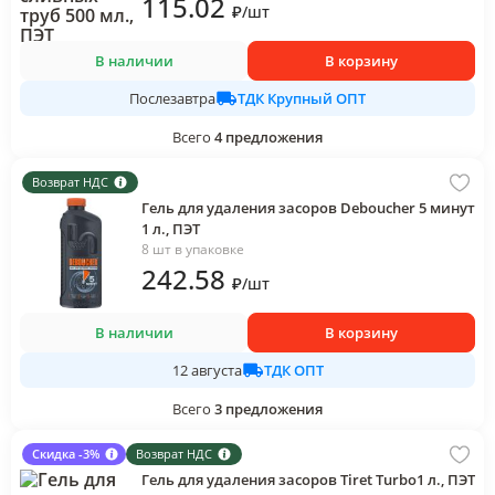
115
.02
₽
/
шт
В наличии
В корзину
ТДК Крупный ОПТ
Послезавтра
Всего
4
предложения
Возврат НДС
Гель для удаления засоров Deboucher 5 минут
1 л., ПЭТ
8 шт в упаковке
242
.58
₽
/
шт
В наличии
В корзину
ТДК ОПТ
12 августа
Всего
3
предложения
Скидка -3%
Возврат НДС
Гель для удаления засоров Tiret Turbo1 л., ПЭТ