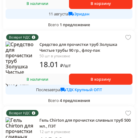
В наличии
В корзину
Эридан
11 августа
Всего
1
предложение
Возврат НДС
Средство для прочистки труб Золушка
Чистые трубы 90 гр., флоу-пак
50 шт в упаковке
18
.01
₽
/
шт
В наличии
В корзину
ТДК Крупный ОПТ
Послезавтра
Всего
4
предложения
Возврат НДС
Гель Chirton для прочистки сливных труб 500
мл., ПЭТ
12 шт в упаковке