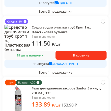
ТДК ОПТ
12 августа
Всего
3
предложения
Скидка -5%
Средство для очистки труб Крот 1 л.,
Пластиковая бутылка
1 шт в упаковке
111
.50
₽
/
шт
19 шт в наличии
В корзину
ГЛОБАЛ ГРУПП
11 августа
Всего
1
предложение
Возврат НДС
-
13
%
Гель для удаления засоров Sanfor 5 минут,
750 мл., ПЭТ
3 шт в упаковке
133
.89
153.90
₽
₽
/
шт