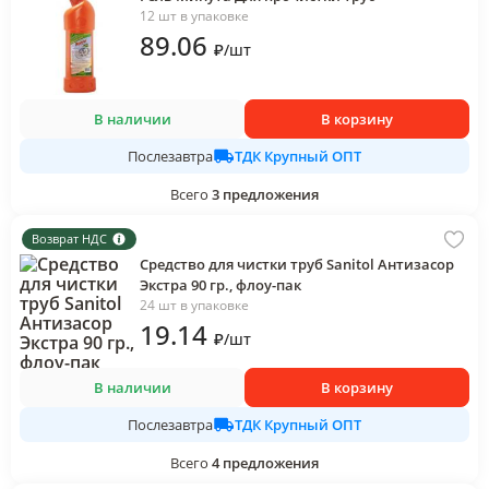
12 шт в упаковке
89
.06
₽
/
шт
В наличии
В корзину
ТДК Крупный ОПТ
Послезавтра
Всего
3
предложения
Возврат НДС
Средство для чистки труб Sanitol Антизасор
Экстра 90 гр., флоу-пак
24 шт в упаковке
19
.14
₽
/
шт
В наличии
В корзину
ТДК Крупный ОПТ
Послезавтра
Всего
4
предложения