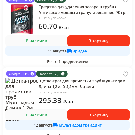
Средство для удаления засора в трубах
Антизасор мощный гранулированное, 70 гр.,
саше
1 шт в упаковке
60
.70
₽
/
шт
В наличии
В корзину
Эридан
11 августа
Всего
1
предложение
Скидка -11%
Возврат НДС
Щетка-трос для прочистки труб Мультидом
Длина 1,2м. D 5,5мм. 3 цвета
6 шт в упаковке
295
.33
₽
/
шт
В наличии
В корзину
Мультидом трейдинг
12 августа