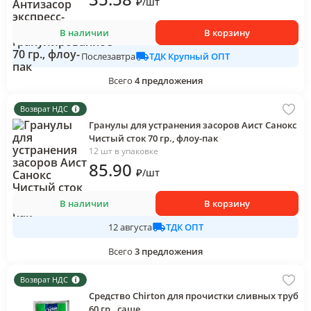
₽
/
шт
В наличии
В корзину
ТДК Крупный ОПТ
Послезавтра
Всего
4
предложения
Возврат НДС
Гранулы для устранения засоров Аист Санокс
Чистый сток 70 гр., флоу-пак
12 шт в упаковке
85
.90
₽
/
шт
В наличии
В корзину
ТДК ОПТ
12 августа
Всего
3
предложения
Возврат НДС
Средство Chirton для прочистки сливных труб
60 гр., саше