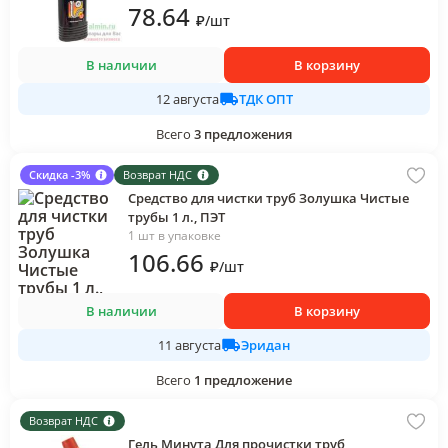
78
.64
₽
/
шт
В наличии
В корзину
ТДК ОПТ
12 августа
Всего
3
предложения
Скидка -3%
Возврат НДС
Средство для чистки труб Золушка Чистые
трубы 1 л., ПЭТ
1 шт в упаковке
106
.66
₽
/
шт
В наличии
В корзину
Эридан
11 августа
Всего
1
предложение
Возврат НДС
Гель Минута Для прочистки труб