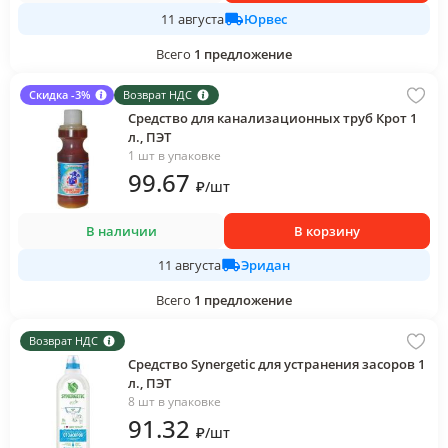
Юрвес
11 августа
Всего
1
предложение
Скидка -3%
Возврат НДС
Средство для канализационных труб Крот 1
л., ПЭТ
1 шт в упаковке
99
.67
₽
/
шт
В наличии
В корзину
Эридан
11 августа
Всего
1
предложение
Возврат НДС
Средство Synergetic для устранения засоров 1
л., ПЭТ
8 шт в упаковке
91
.32
₽
/
шт