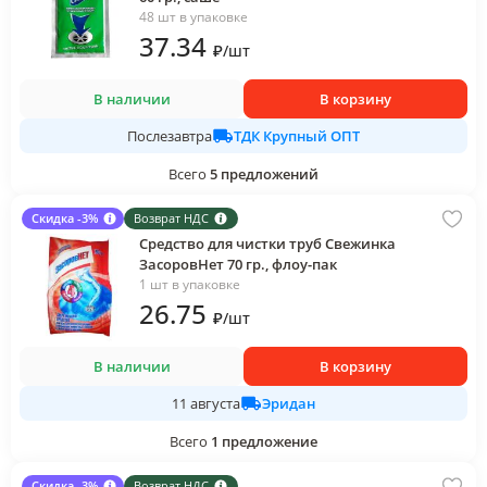
48 шт в упаковке
37
.34
₽
/
шт
В наличии
В корзину
ТДК Крупный ОПТ
Послезавтра
Всего
5
предложений
Скидка -3%
Возврат НДС
Средство для чистки труб Свежинка
ЗасоровНет 70 гр., флоу-пак
1 шт в упаковке
26
.75
₽
/
шт
В наличии
В корзину
Эридан
11 августа
Всего
1
предложение
Скидка -3%
Возврат НДС