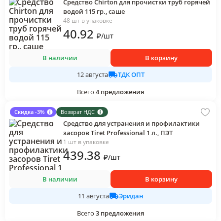
Cредство Chirton для прочистки труб горячей
водой 115 гр., саше
48 шт в упаковке
40
.92
₽
/
шт
В наличии
В корзину
ТДК ОПТ
12 августа
Всего
4
предложения
Скидка -3%
Возврат НДС
Средство для устранения и профилактики
засоров Tiret Professional 1 л., ПЭТ
1 шт в упаковке
439
.38
₽
/
шт
В наличии
В корзину
Эридан
11 августа
Всего
3
предложения