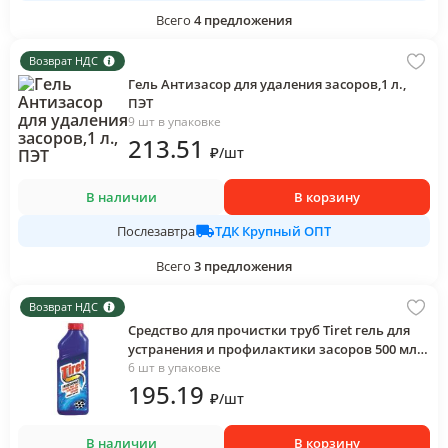
Всего
4
предложения
Возврат НДС
Гель Антизасор для удаления засоров,1 л.,
ПЭТ
9 шт в упаковке
213
.51
₽
/
шт
В наличии
В корзину
ТДК Крупный ОПТ
Послезавтра
Всего
3
предложения
Возврат НДС
Средство для прочистки труб Tiret гель для
устранения и профилактики засоров 500 мл.,
ПЭТ
6 шт в упаковке
195
.19
₽
/
шт
В наличии
В корзину