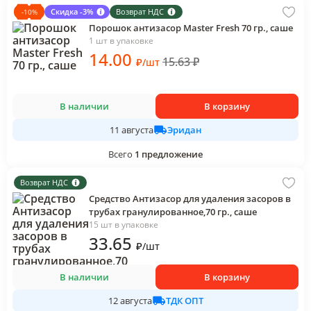
Скидка -3%
Возврат НДС
-
10
%
Порошок антизасор Master Fresh 70 гр., саше
1 шт в упаковке
14
.00
15.63
₽
₽
/
шт
В наличии
В корзину
Эридан
11 августа
Всего
1
предложение
Возврат НДС
Средство Антизасор для удаления засоров в
трубах гранулированное,70 гр., саше
15 шт в упаковке
33
.65
₽
/
шт
В наличии
В корзину
ТДК ОПТ
12 августа