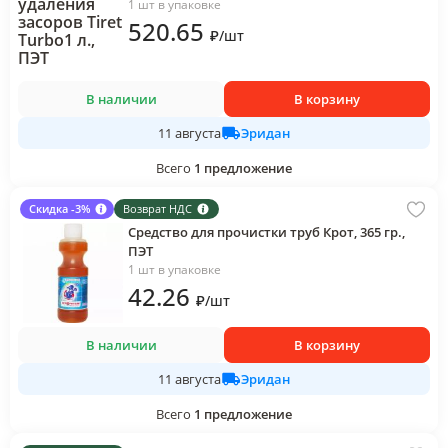
1 шт в упаковке
520
.65
₽
/
шт
В наличии
В корзину
Эридан
11 августа
Всего
1
предложение
Скидка -3%
Возврат НДС
Средство для прочистки труб Крот, 365 гр.,
ПЭТ
1 шт в упаковке
42
.26
₽
/
шт
В наличии
В корзину
Эридан
11 августа
Всего
1
предложение