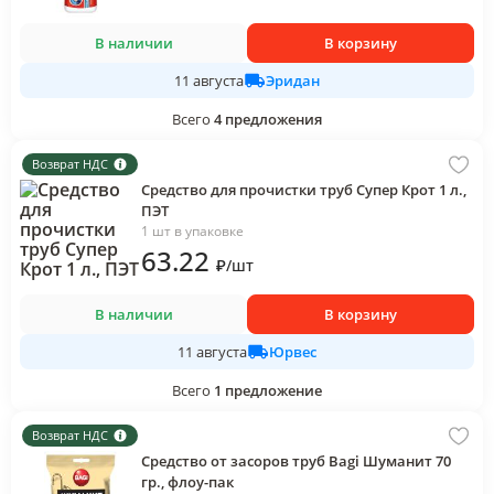
В наличии
В корзину
Эридан
11 августа
Всего
4
предложения
Возврат НДС
Средство для прочистки труб Супер Крот 1 л.,
ПЭТ
1 шт в упаковке
63
.22
₽
/
шт
В наличии
В корзину
Юрвес
11 августа
Всего
1
предложение
Возврат НДС
Средство от засоров труб Bagi Шуманит 70
гр., флоу-пак