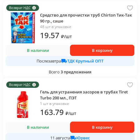
Возврат НДС
Средство для прочистки труб Chirton Тик-Так
90 гр., саше
48 шт в упаковке
19
.57
₽
/
шт
В наличии
В корзину
ТДК Крупный ОПТ
Послезавтра
Всего
3
предложения
Возврат НДС
Гель для устранения засоров в трубах Tiret
Turbo 200 мл., ПЭТ
1 шт в упаковке
163
.79
₽
/
шт
В наличии
В корзину
Юрвес
11 августа