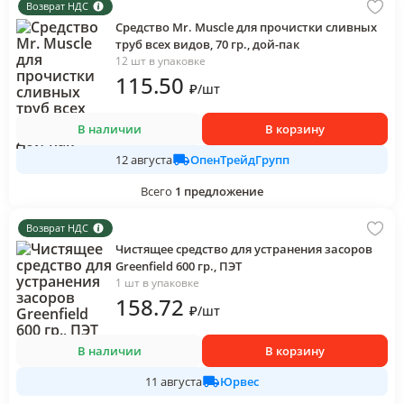
Возврат НДС
Средство Mr. Muscle для прочистки сливных
труб всех видов, 70 гр., дой-пак
12 шт в упаковке
115
.50
₽
/
шт
В наличии
В корзину
ОпенТрейдГрупп
12 августа
Всего
1
предложение
Возврат НДС
Чистящее средство для устранения засоров
Greenfield 600 гр., ПЭТ
1 шт в упаковке
158
.72
₽
/
шт
В наличии
В корзину
Юрвес
11 августа