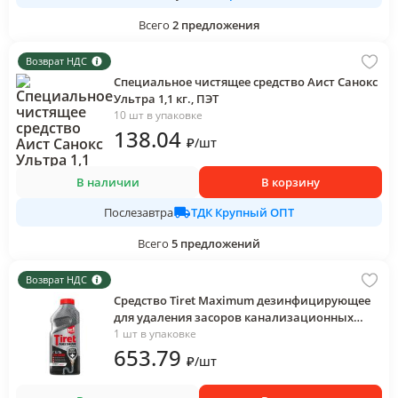
Всего
2
предложения
Возврат НДС
Специальное чистящее средство Аист Санокс
Ультра 1,1 кг., ПЭТ
10 шт в упаковке
138
.04
₽
/
шт
В наличии
В корзину
ТДК Крупный ОПТ
Послезавтра
Всего
5
предложений
Возврат НДС
Средство Tiret Maximum дезинфицирующее
для удаления засоров канализационных
труб 465 мл., ПЭТ
1 шт в упаковке
653
.79
₽
/
шт