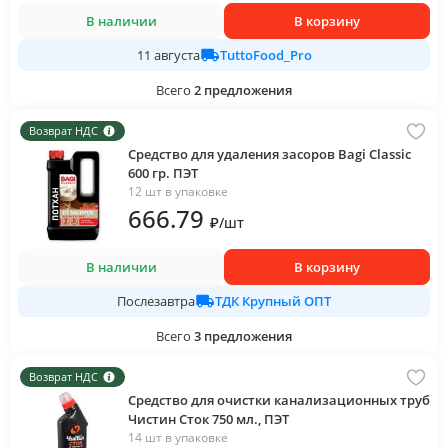
В наличии
В корзину
TuttoFood_Pro
11 августа
Всего
2
предложения
Возврат НДС
Средство для удаления засоров Bagi Classic
600 гр. ПЭТ
12 шт в упаковке
666
.79
₽
/
шт
В наличии
В корзину
ТДК Крупный ОПТ
Послезавтра
Всего
3
предложения
Возврат НДС
Средство для очистки канализационных труб
Чистин Сток 750 мл., ПЭТ
14 шт в упаковке