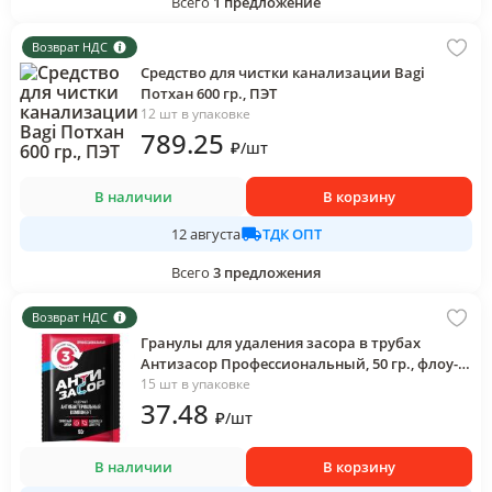
Всего
1
предложение
Возврат НДС
Средство для чистки канализации Bagi
Потхан 600 гр., ПЭТ
12 шт в упаковке
789
.25
₽
/
шт
В наличии
В корзину
ТДК ОПТ
12 августа
Всего
3
предложения
Возврат НДС
Гранулы для удаления засора в трубах
Антизасор Профессиональный, 50 гр., флоу-
пак
15 шт в упаковке
37
.48
₽
/
шт
В наличии
В корзину