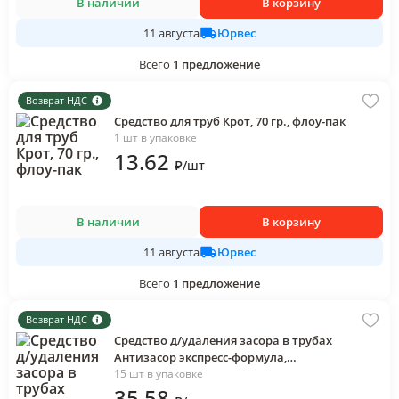
В наличии
В корзину
Юрвес
11 августа
Всего
1
предложение
Возврат НДС
Средство для труб Крот, 70 гр., флоу-пак
1 шт в упаковке
13
.62
₽
/
шт
В наличии
В корзину
Юрвес
11 августа
Всего
1
предложение
Возврат НДС
Средство д/удаления засора в трубах
Антизасор экспресс-формула,
гранулированное 70 гр., флоу-пак
15 шт в упаковке
35
.58