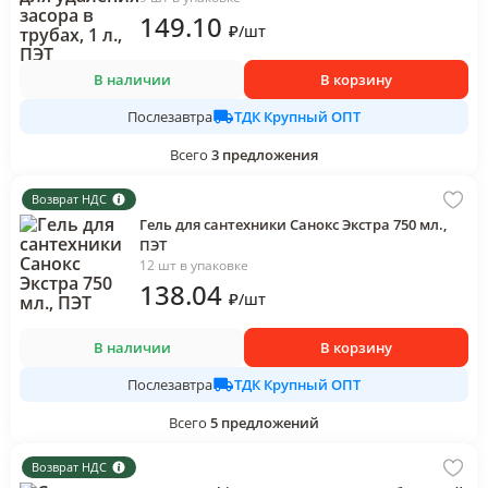
149
.10
₽
/
шт
В наличии
В корзину
ТДК Крупный ОПТ
Послезавтра
Всего
3
предложения
Возврат НДС
Гель для сантехники Санокс Экстра 750 мл.,
ПЭТ
12 шт в упаковке
138
.04
₽
/
шт
В наличии
В корзину
ТДК Крупный ОПТ
Послезавтра
Всего
5
предложений
Возврат НДС