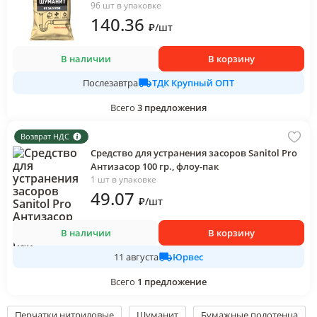
96 шт в упаковке
140
.36
₽
/
шт
В наличии
В корзину
ТДК Крупный ОПТ
Послезавтра
Всего
3
предложения
Возврат НДС
Средство для устранения засоров Sanitol Pro
Антизасор 100 гр., флоу-пак
1 шт в упаковке
49
.07
₽
/
шт
В наличии
В корзину
Юрвес
11 августа
Всего
1
предложение
Перчатки нитриловые
Шуманит
Бумажные полотенца