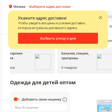
Москва
Выберите адрес доставки
Каталог
Для бизнеса
Укажите адрес доставки
Чтобы увидеть все цены и условия доставки,
Бренды
Прайс-листы поставщиков
Скидки до 
NEW
которые актуальны для вашего адреса
Выбрать улицу и дом
Главная
•
Каталог
•
Детские товары и питание
•
Одежда для
Кондитерские
Бакалея, специи,
изделия
приправы
0
товаров
0
товаров
Одежда для детей оптом
Добавить свою наценку