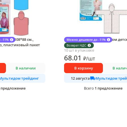
тский 108*88 cм.,
Плащ-дождевик Мультидом детс
 -11%
Можно дешевле до -11%
, пластиковый пакет
возраст 7-10 лет
Возврат НДС
10 шт в упаковке
68
.01
₽
/
шт
В наличии
В корзину
В нали
Мультидом трейдинг
Мультидом трей
12 августа
предложение
1
предложение
Всего