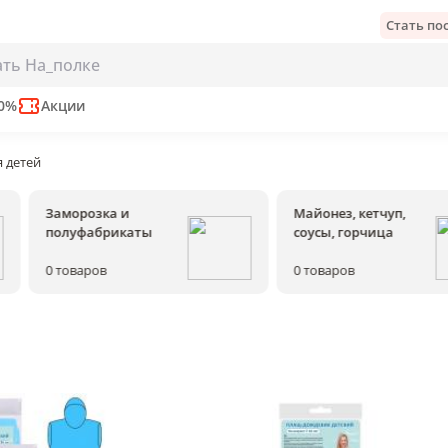
Стать п
50%
Акции
 детей
Заморозка и
Майонез, кетчуп,
полуфабрикаты
соусы, горчица
0
товаров
0
товаров