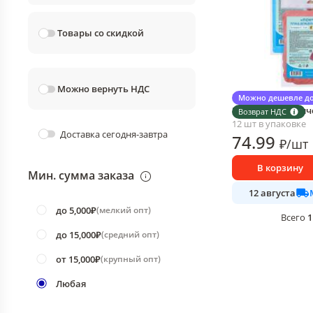
Товары со скидкой
Можно вернуть НДС
Плащ-дождевик де
Можно дешевле до
Мультидом Пончо
Возврат НДС
12 шт в упаковке
Доставка сегодня-завтра
74
.99
₽
/
шт
В корзину
Мин. сумма заказа
12 августа
до 5,000₽
(
мелкий опт
)
1
Всего
до 15,000₽
(
средний опт
)
от 15,000₽
(
крупный опт
)
Любая