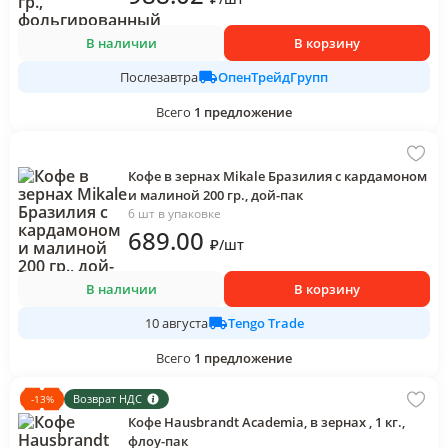
В наличии
В корзину
ОпенТрейдГрупп
Послезавтра
Всего
1
предложение
Кофе в зернах Mikale Бразилия с кардамоном
и малиной 200 гр., дой-пак
6 шт в упаковке
689
.00
₽
/
шт
В наличии
В корзину
Tengo Trade
10 августа
Всего
1
предложение
Возврат НДС
-
13
%
Кофе Hausbrandt Academia, в зернах , 1 кг.,
флоу-пак