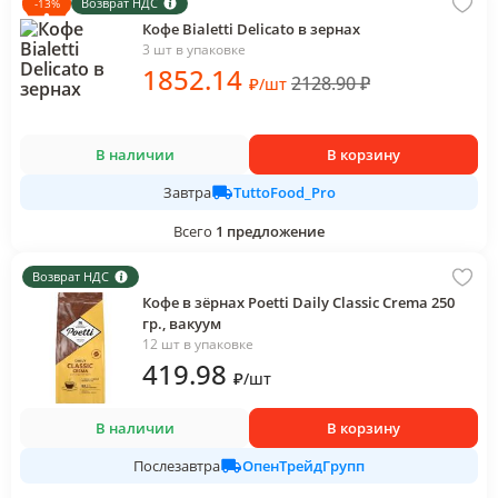
Возврат НДС
-
13
%
Кофе Bialetti Delicato в зернах
3 шт в упаковке
1852
.14
2128.90
₽
₽
/
шт
В наличии
В корзину
TuttoFood_Pro
Завтра
Всего
1
предложение
Возврат НДС
Кофе в зёрнах Poetti Daily Classic Crema 250
гр., вакуум
12 шт в упаковке
419
.98
₽
/
шт
В наличии
В корзину
ОпенТрейдГрупп
Послезавтра