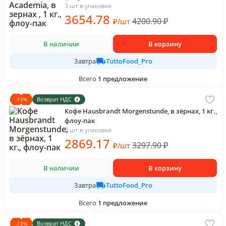
3 шт в упаковке
3654
.78
4200.90
₽
₽
/
шт
В наличии
В корзину
TuttoFood_Pro
Завтра
Всего
1
предложение
Возврат НДС
-
13
%
Кофе Hausbrandt Morgenstunde, в зёрнах, 1 кг.,
флоу-пак
3 шт в упаковке
2869
.17
3297.90
₽
₽
/
шт
В наличии
В корзину
TuttoFood_Pro
Завтра
Всего
1
предложение
Возврат НДС
-
13
%