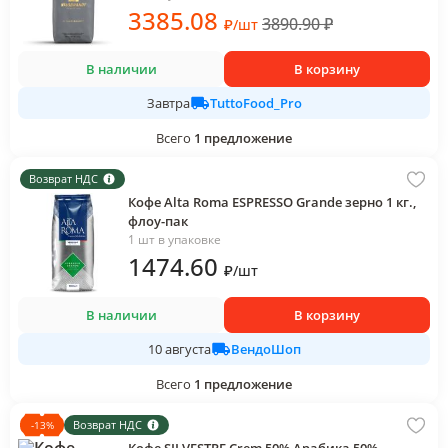
3385
.08
3890.90
₽
₽
/
шт
В наличии
В корзину
TuttoFood_Pro
Завтра
Всего
1
предложение
Возврат НДС
Кофе Alta Romа ESPRESSO Grandе зерно 1 кг.,
флоу-пак
1 шт в упаковке
1474
.60
₽
/
шт
В наличии
В корзину
ВендоШоп
10 августа
Всего
1
предложение
Возврат НДС
-
13
%