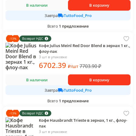
В наличии
В корзину
TuttoFood_Pro
Завтра
Всего
1
предложение
Возврат НДС
-
13
%
Кофе Julius Meinl Red Door Blend в зернах 1 кг.,
флоу-пак
3 шт в упаковке
6702
.39
7703.90
₽
₽
/
шт
В наличии
В корзину
TuttoFood_Pro
Завтра
Всего
1
предложение
Возврат НДС
-
13
%
Кофе Hausbrandt Trieste в зернах, 1 кг., флоу-
пак
3 шт в упаковке