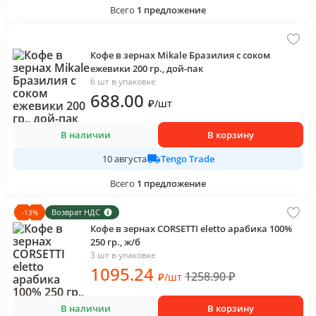
Всего
1
предложение
Кофе в зернах Mikale Бразилия с соком
ежевики 200 гр., дой-пак
6 шт в упаковке
688
.00
₽
/
шт
В наличии
В корзину
Tengo Trade
10 августа
Всего
1
предложение
Возврат НДС
-
13
%
Кофе в зернах CORSETTI eletto арабика 100%
250 гр., ж/б
3 шт в упаковке
1095
.24
1258.90
₽
₽
/
шт
В наличии
В корзину