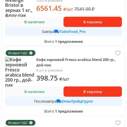
3 шт в упаковке
6561
.45
7541.90
₽
₽
/
шт
В наличии
В корзину
TuttoFood_Pro
Завтра
Всего
1
предложение
Возврат НДС
Кофе зерновой Fresco arabica blend 200 гр.,
дой-пак
8 шт в упаковке
398
.75
₽
/
шт
В наличии
В корзину
ОпенТрейдГрупп
Послезавтра
Всего
1
предложение
Возврат НДС