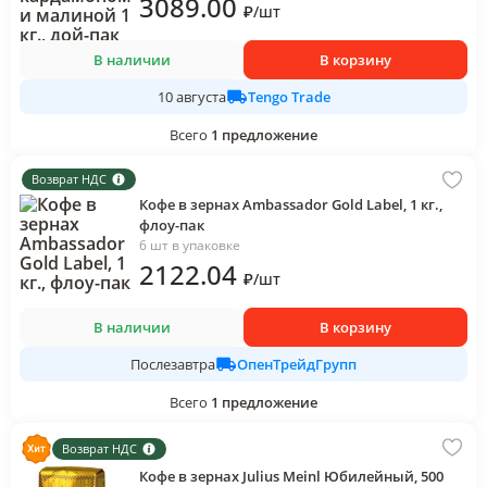
3089
.00
₽
/
шт
В наличии
В корзину
Tengo Trade
10 августа
Всего
1
предложение
Возврат НДС
Кофе в зернах Ambassador Gold Label, 1 кг.,
флоу-пак
6 шт в упаковке
2122
.04
₽
/
шт
В наличии
В корзину
ОпенТрейдГрупп
Послезавтра
Всего
1
предложение
Возврат НДС
Кофе в зернах Julius Meinl Юбилейный, 500