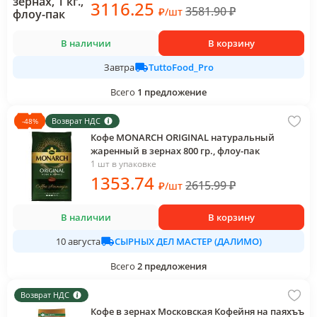
3116
.25
3581.90
₽
₽
/
шт
В наличии
В корзину
TuttoFood_Pro
Завтра
Всего
1
предложение
Возврат НДС
-
48
%
Кофе MONARCH ORIGINAL натуральный
жаренный в зернах 800 гр., флоу-пак
1 шт в упаковке
1353
.74
2615.99
₽
₽
/
шт
В наличии
В корзину
СЫРНЫХ ДЕЛ МАСТЕР (ДАЛИМО)
10 августа
Всего
2
предложения
Возврат НДС
Кофе в зернах Московская Кофейня на паяхъъ