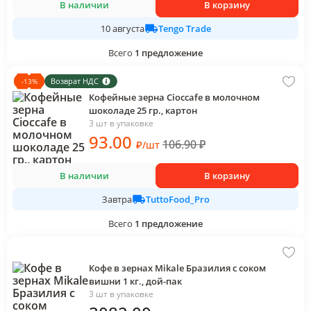
В наличии
В корзину
Tengo Trade
10 августа
Всего
1
предложение
Возврат НДС
-
13
%
Кофейные зерна Cioccafe в молочном
шоколаде 25 гр., картон
3 шт в упаковке
93
.00
106.90
₽
₽
/
шт
В наличии
В корзину
TuttoFood_Pro
Завтра
Всего
1
предложение
Кофе в зернах Mikale Бразилия с соком
вишни 1 кг., дой-пак
3 шт в упаковке