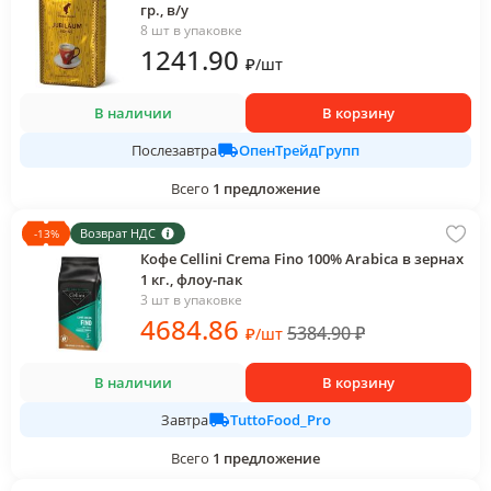
гр., в/у
8 шт в упаковке
1241
.90
₽
/
шт
В наличии
В корзину
ОпенТрейдГрупп
Послезавтра
Всего
1
предложение
Возврат НДС
-
13
%
Кофе Cellini Crema Fino 100% Arabica в зернах
1 кг., флоу-пак
3 шт в упаковке
4684
.86
5384.90
₽
₽
/
шт
В наличии
В корзину
TuttoFood_Pro
Завтра
Всего
1
предложение