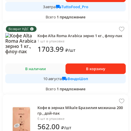
TuttoFood_Pro
Завтра
Всего
1
предложение
Возврат НДС
Кофе Alta Romа Arabica зерно 1 кг., флоу-пак
1 шт в упаковке
1703
.99
₽
/
шт
В наличии
В корзину
ВендоШоп
10 августа
Всего
1
предложение
Кофе в зернах Mikale Бразилия можиана 200
гр., дой-пак
6 шт в упаковке
562
.00
₽
/
шт