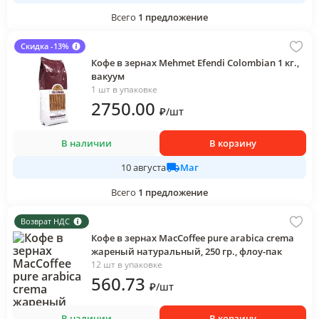
Всего
1
предложение
Скидка -13%
Кофе в зернах Mehmet Efendi Colombian 1 кг.,
вакуум
1 шт в упаковке
2750
.00
₽
/
шт
В наличии
В корзину
Маг
10 августа
Всего
1
предложение
Возврат НДС
Кофе в зернах MacCoffee pure arabica crema
жареный натуральный, 250 гр., флоу-пак
12 шт в упаковке
560
.73
₽
/
шт
В наличии
В корзину