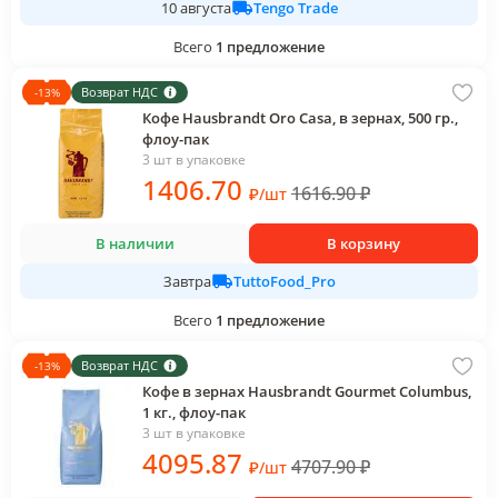
Tengo Trade
10 августа
Всего
1
предложение
Возврат НДС
-
13
%
Кофе Hausbrandt Oro Casa, в зернах, 500 гр.,
флоу-пак
3 шт в упаковке
1406
.70
1616.90
₽
₽
/
шт
В наличии
В корзину
TuttoFood_Pro
Завтра
Всего
1
предложение
Возврат НДС
-
13
%
Кофе в зернах Hausbrandt Gourmet Columbus,
1 кг., флоу-пак
3 шт в упаковке
4095
.87
4707.90
₽
₽
/
шт