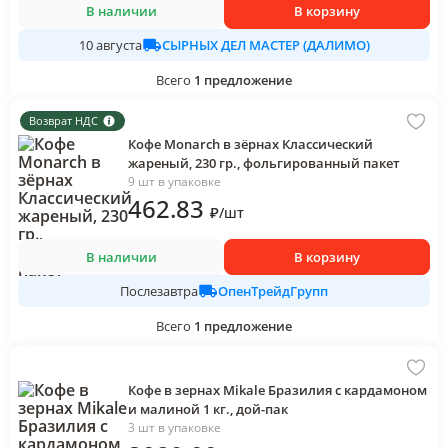
В наличии
В корзину
СЫРНЫХ ДЕЛ МАСТЕР (ДАЛИМО)
10 августа
Всего
1
предложение
Возврат НДС
Кофе Monarch в зёрнах Классический
жареный, 230 гр., фольгированный пакет
9 шт в упаковке
462
.83
₽
/
шт
В наличии
В корзину
ОпенТрейдГрупп
Послезавтра
Всего
1
предложение
Кофе в зернах Mikale Бразилия с кардамоном
и малиной 1 кг., дой-пак
3 шт в упаковке