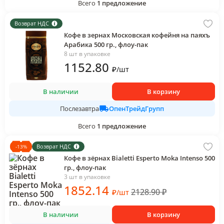
Всего
1
предложение
Возврат НДС
Кофе в зернах Московская кофейня на паяхъ
Арабика 500 гр., флоу-пак
8 шт в упаковке
1152
.80
₽
/
шт
В наличии
В корзину
ОпенТрейдГрупп
Послезавтра
Всего
1
предложение
Возврат НДС
-
13
%
Кофе в зёрнах Bialetti Esperto Moka Intenso 500
гр., флоу-пак
3 шт в упаковке
1852
.14
2128.90
₽
₽
/
шт
В наличии
В корзину