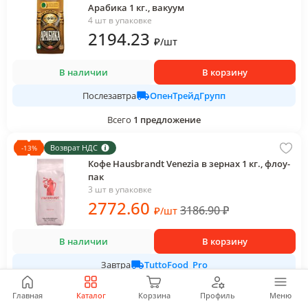
Арабика 1 кг., вакуум
4 шт в упаковке
2194
.23
₽
/
шт
В наличии
В корзину
ОпенТрейдГрупп
Послезавтра
Всего
1
предложение
Возврат НДС
-
13
%
Кофе Hausbrandt Venezia в зернах 1 кг., флоу-
пак
3 шт в упаковке
2772
.60
3186.90
₽
₽
/
шт
В наличии
В корзину
TuttoFood_Pro
Завтра
Всего
1
предложение
Главная
Каталог
Корзина
Профиль
Меню