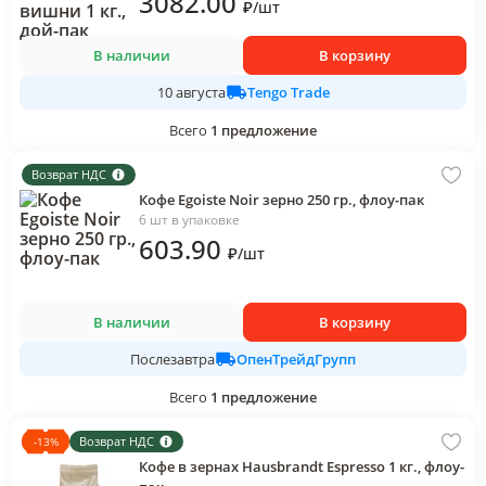
3082
.00
₽
/
шт
В наличии
В корзину
Tengo Trade
10 августа
Всего
1
предложение
Возврат НДС
Кофе Egoiste Noir зерно 250 гр., флоу-пак
6 шт в упаковке
603
.90
₽
/
шт
В наличии
В корзину
ОпенТрейдГрупп
Послезавтра
Всего
1
предложение
Возврат НДС
-
13
%
Кофе в зернах Hausbrandt Espresso 1 кг., флоу-