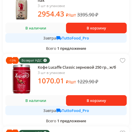
пак
3 шт в упаковке
2954
.43
3395.90
₽
₽
/
шт
В наличии
В корзину
TuttoFood_Pro
Завтра
Всего
1
предложение
Возврат НДС
-
13
%
Кофе Lucaffe Classic зерновой 250 гр., ж/б
3 шт в упаковке
1070
.01
1229.90
₽
₽
/
шт
В наличии
В корзину
TuttoFood_Pro
Завтра
Всего
1
предложение