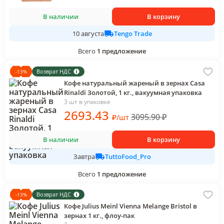
В наличии
В корзину
Tengo Trade
10 августа
Всего
1
предложение
Возврат НДС
-
13
%
Кофе натуральный жареный в зернах Сasa
Rinaldi Золотой, 1 кг., вакуумная упаковка
3 шт в упаковке
2693
.43
3095.90
₽
₽
/
шт
В наличии
В корзину
TuttoFood_Pro
Завтра
Всего
1
предложение
Возврат НДС
-
13
%
Кофе Julius Meinl Vienna Melange Bristol в
зернах 1 кг., флоу-пак