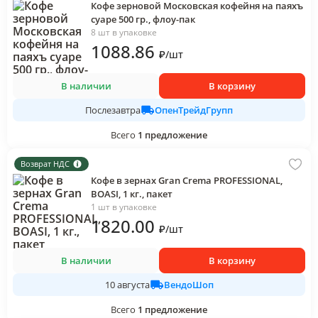
Кофе зерновой Московская кофейня на паяхъ
суаре 500 гр., флоу-пак
8 шт в упаковке
1088
.86
₽
/
шт
В наличии
В корзину
ОпенТрейдГрупп
Послезавтра
Всего
1
предложение
Возврат НДС
Кофе в зернах Gran Crema PROFESSIONAL,
BOASI, 1 кг., пакет
1 шт в упаковке
1820
.00
₽
/
шт
В наличии
В корзину
ВендоШоп
10 августа
Всего
1
предложение