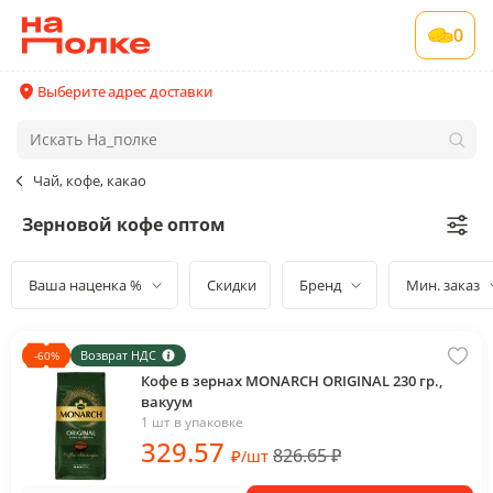
0
Выберите адрес доставки
Чай, кофе, какао
Зерновой кофе оптом
Ваша наценка %
Скидки
Бренд
Мин. заказ
Возврат НДС
-
60
%
Кофе в зернах MONARCH ORIGINAL 230 гр.,
вакуум
1 шт в упаковке
329
.57
826.65
₽
₽
/
шт