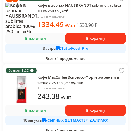
Кофе в зернах HAUSBRANDT sublime arabica
100% 250 гр., ж/б
3 шт в упаковке
1334
.49
1533.90
₽
₽
/
шт
В наличии
В корзину
TuttoFood_Pro
Завтра
Всего
1
предложение
Возврат НДС
Кофе MacCoffee Эспрессо Форте жареный в
зернах 250 гр., флоу-пак
1 шт в упаковке
243
.38
₽
/
шт
В наличии
В корзину
СЫРНЫХ ДЕЛ МАСТЕР (ДАЛИМО)
10 августа
Всего
2
предложения