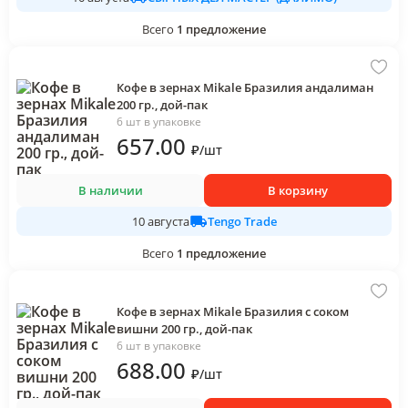
Всего
1
предложение
Кофе в зернах Mikale Бразилия андалиман
200 гр., дой-пак
6 шт в упаковке
657
.00
₽
/
шт
В наличии
В корзину
Tengo Trade
10 августа
Всего
1
предложение
Кофе в зернах Mikale Бразилия с соком
вишни 200 гр., дой-пак
6 шт в упаковке
688
.00
₽
/
шт