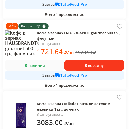
TuttoFood_Pro
Завтра
Всего
1
предложение
Возврат НДС
-
13
%
Кофе в зернах HAUSBRANDT gourmet 500 гр.,
флоу-пак
3 шт в упаковке
1721
.64
1978.90
₽
₽
/
шт
В наличии
В корзину
TuttoFood_Pro
Завтра
Всего
1
предложение
Кофе в зернах Mikale Бразилия с соком
ежевики 1 кг., дой-пак
3 шт в упаковке
3083
.00
₽
/
шт