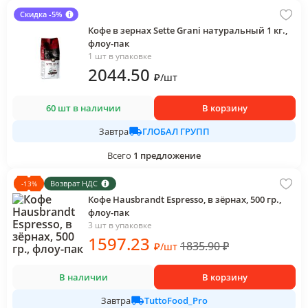
Скидка -5%
Кофе в зернах Sette Grani натуральный 1 кг.,
флоу-пак
1 шт в упаковке
2044
.50
₽
/
шт
60 шт в наличии
В корзину
ГЛОБАЛ ГРУПП
Завтра
Всего
1
предложение
Возврат НДС
-
13
%
Кофе Hausbrandt Espresso, в зёрнах, 500 гр.,
флоу-пак
3 шт в упаковке
1597
.23
1835.90
₽
₽
/
шт
В наличии
В корзину
TuttoFood_Pro
Завтра