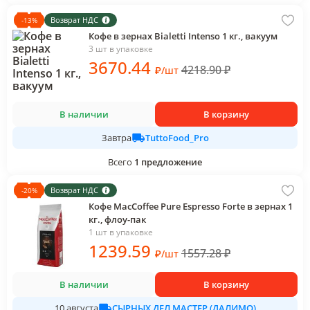
Возврат НДС
-
13
%
Кофе в зернах Bialetti Intenso 1 кг., вакуум
3 шт в упаковке
3670
.44
4218.90
₽
₽
/
шт
В наличии
В корзину
TuttoFood_Pro
Завтра
Всего
1
предложение
Возврат НДС
-
20
%
Кофе MacCoffee Pure Espresso Forte в зернах 1
кг., флоу-пак
1 шт в упаковке
1239
.59
1557.28
₽
₽
/
шт
В наличии
В корзину
СЫРНЫХ ДЕЛ МАСТЕР (ДАЛИМО)
10 августа