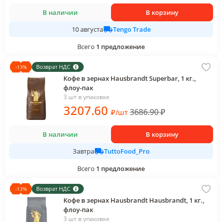
В наличии
В корзину
Tengo Trade
10 августа
Всего
1
предложение
Возврат НДС
-
13
%
Кофе в зернах Hausbrandt Superbar, 1 кг.,
флоу-пак
3 шт в упаковке
3207
.60
3686.90
₽
₽
/
шт
В наличии
В корзину
TuttoFood_Pro
Завтра
Всего
1
предложение
Возврат НДС
-
13
%
Кофе в зернах Hausbrandt Hausbrandt, 1 кг.,
флоу-пак
3 шт в упаковке