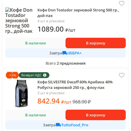
Кофе Don Tostador зерновой Strong 500 гр.,
дой-пак
4 шт в упаковке
1089
.00
₽
/
шт
В наличии
В корзину
ЗЕБРА+
Завтра
Всего
2
предложения
Возврат НДС
-
13
%
Кофе SILVESTRE Decaff 60% Арабика 40%
Робуста зерновой 250 гр., флоу-пак
3 шт в упаковке
842
.94
968.90
₽
₽
/
шт
В наличии
В корзину
TuttoFood_Pro
Завтра