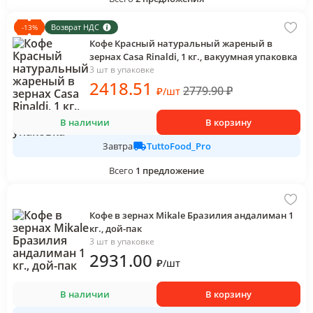
Возврат НДС
-
13
%
Кофе Красный натуральный жареный в
зернах Casa Rinaldi, 1 кг., вакуумная упаковка
3 шт в упаковке
2418
.51
2779.90
₽
₽
/
шт
В наличии
В корзину
TuttoFood_Pro
Завтра
Всего
1
предложение
Кофе в зернах Mikale Бразилия андалиман 1
кг., дой-пак
3 шт в упаковке
2931
.00
₽
/
шт
В наличии
В корзину