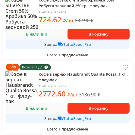
Кофе SILVESTRE Crem 50% Арабика 50%
Робуста зерновой 250 гр., флоу-пак
3 шт в упаковке
724
.62
832.90
₽
₽
/
шт
В наличии
В корзину
TuttoFood_Pro
Завтра
Всего
1
предложение
Возврат НДС
-
13
%
Кофе в зернах Hausbrandt Qualita Rossa, 1 кг.,
флоу-пак
3 шт в упаковке
2772
.60
3186.90
₽
₽
/
шт
В наличии
В корзину
TuttoFood_Pro
Завтра
Всего
1
предложение