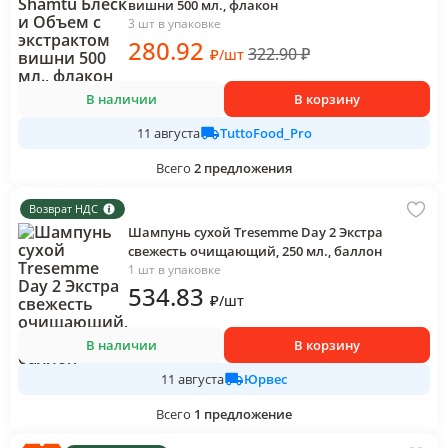
вишни 500 мл., флакон
3 шт в упаковке
280
.92
322.90
₽
₽
/
шт
В наличии
В корзину
TuttoFood_Pro
11 августа
Всего
2
предложения
Возврат НДС
Шампунь сухой Tresemme Day 2 Экстра
свежесть очищающий, 250 мл., баллон
1 шт в упаковке
534
.83
₽
/
шт
В наличии
В корзину
Юрвес
11 августа
Всего
1
предложение