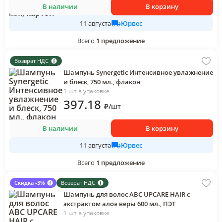
В наличии
В корзину
Юрвес
11 августа
Всего
1
предложение
Возврат НДС
Шампунь Synergetic Интенсивное увлажнение
и блеск, 750 мл., флакон
1 шт в упаковке
397
.18
₽
/
шт
В наличии
В корзину
Юрвес
11 августа
Всего
1
предложение
Скидка -3%
Возврат НДС
Шампунь для волос АВС UPCARE HAIR с
экстрактом алоэ веры 600 мл., ПЭТ
1 шт в упаковке