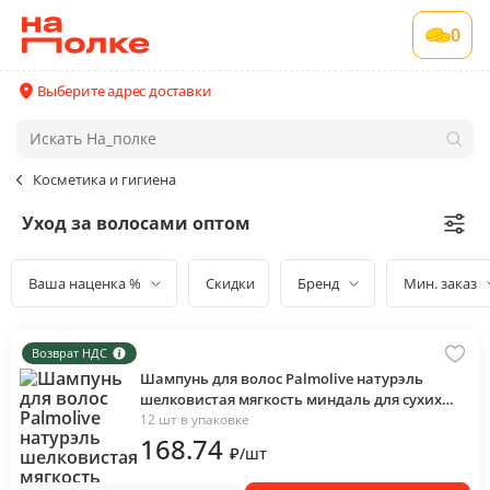
0
Выберите адрес доставки
Косметика и гигиена
Уход за волосами оптом
Ваша наценка %
Скидки
Бренд
Мин. заказ
Возврат НДС
Шампунь для волос Palmolive натурэль
шелковистая мягкость миндаль для сухих
поврежденных, 450 мл., флакон
12 шт в упаковке
168
.74
₽
/
шт