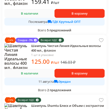
159
.41
₽
/
шт
В наличии
В корзину
ТДК Крупный ОПТ
Послезавтра
Всего
5
предложений
Скидка -3%
Возврат НДС
-
14
%
Шампунь Чистая Линия Идеальные волосы
400 мл., флакон
1 шт в упаковке
125
.00
146.03
₽
₽
/
шт
В наличии
В корзину
Эридан
11 августа
Всего
2
предложения
Возврат НДС
-
13
%
Шампунь Shamtu Блеск и Объем с экстрактом