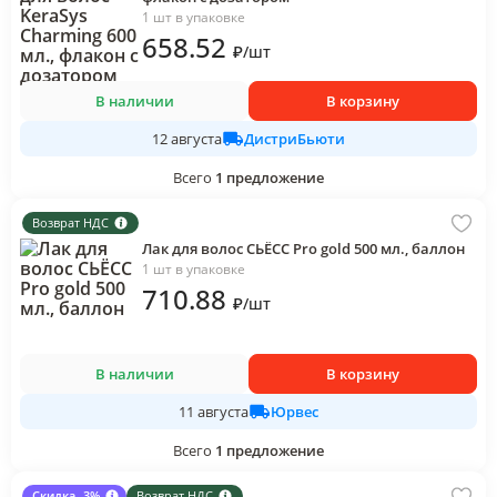
1 шт в упаковке
658
.52
₽
/
шт
В наличии
В корзину
ДистриБьюти
12 августа
Всего
1
предложение
Возврат НДС
Лак для волос СЬЁСС Pro gold 500 мл., баллон
1 шт в упаковке
710
.88
₽
/
шт
В наличии
В корзину
Юрвес
11 августа
Всего
1
предложение
Скидка -3%
Возврат НДС