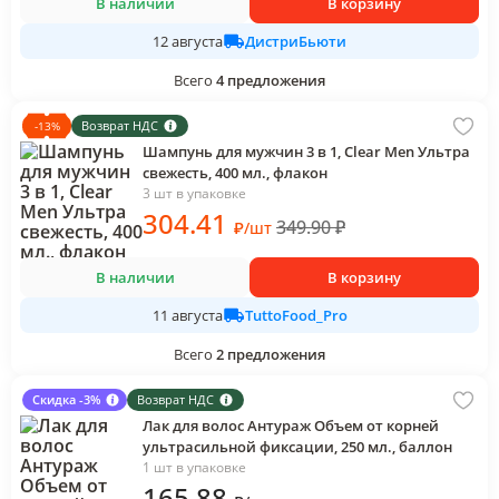
В наличии
В корзину
ДистриБьюти
12 августа
Всего
4
предложения
Возврат НДС
-
13
%
Шампунь для мужчин 3 в 1, Clear Men Ультра
свежесть, 400 мл., флакон
3 шт в упаковке
304
.41
349.90
₽
₽
/
шт
В наличии
В корзину
TuttoFood_Pro
11 августа
Всего
2
предложения
Скидка -3%
Возврат НДС
Лак для волос Антураж Объем от корней
ультрасильной фиксации, 250 мл., баллон
1 шт в упаковке
165
.88