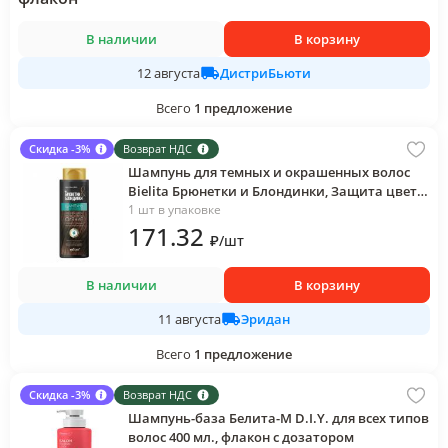
В наличии
В корзину
ДистриБьюти
12 августа
Всего
1
предложение
Скидка -3%
Возврат НДС
Шампунь для темных и окрашенных волос
Bielita Брюнетки и Блондинки, Защита цвета
и кристальное сияние, 400 мл., флакон
1 шт в упаковке
171
.32
₽
/
шт
В наличии
В корзину
Эридан
11 августа
Всего
1
предложение
Скидка -3%
Возврат НДС
Шампунь-база Белита-М D.I.Y. для всех типов
волос 400 мл., флакон с дозатором