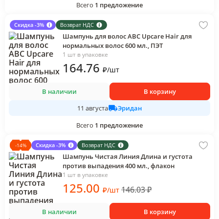
Всего
1
предложение
Скидка -3%
Возврат НДС
Шампунь для волос АВС Upcare Hair для
нормальных волос 600 мл., ПЭТ
1 шт в упаковке
164
.76
₽
/
шт
В наличии
В корзину
Эридан
11 августа
Всего
1
предложение
Скидка -3%
Возврат НДС
-
14
%
Шампунь Чистая Линия Длина и густота
против выпадения 400 мл., флакон
1 шт в упаковке
125
.00
146.03
₽
₽
/
шт
В наличии
В корзину