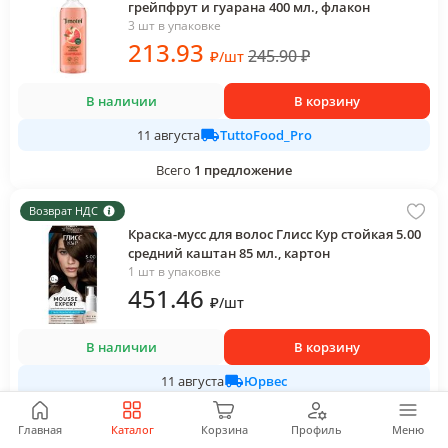
грейпфрут и гуарана 400 мл., флакон
3 шт в упаковке
213
.93
245.90
₽
₽
/
шт
В наличии
В корзину
TuttoFood_Pro
11 августа
Всего
1
предложение
Возврат НДС
Краска-мусс для волос Глисс Кур стойкая 5.00
средний каштан 85 мл., картон
1 шт в упаковке
451
.46
₽
/
шт
В наличии
В корзину
Юрвес
11 августа
Всего
1
предложение
Главная
Каталог
Корзина
Профиль
Меню