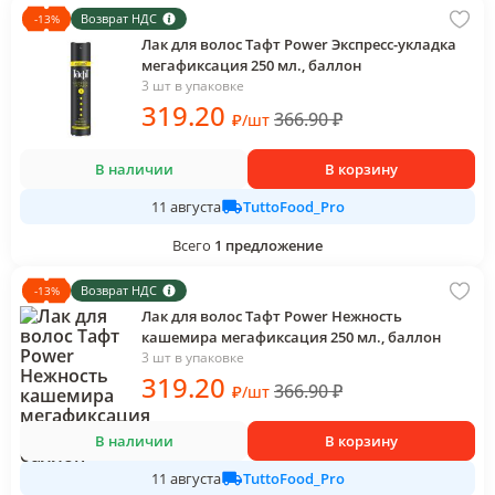
Возврат НДС
-
13
%
Лак для волос Тафт Power Экспресс-укладка
мегафиксация 250 мл., баллон
3 шт в упаковке
319
.20
366.90
₽
₽
/
шт
В наличии
В корзину
TuttoFood_Pro
11 августа
Всего
1
предложение
Возврат НДС
-
13
%
Лак для волос Тафт Power Нежность
кашемира мегафиксация 250 мл., баллон
3 шт в упаковке
319
.20
366.90
₽
₽
/
шт
В наличии
В корзину
TuttoFood_Pro
11 августа