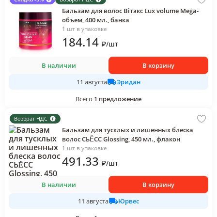
Бальзам для волос Вiтэкс Lux volume Мega-
объем, 400 мл., банка
1 шт в упаковке
184
.14
₽
/
шт
В наличии
В корзину
Эридан
11 августа
Всего
1
предложение
Возврат НДС
Бальзам для тусклых и лишенных блеска
волос СЬĔСС Glossing, 450 мл., флакон
1 шт в упаковке
491
.33
₽
/
шт
В наличии
В корзину
Юрвес
11 августа