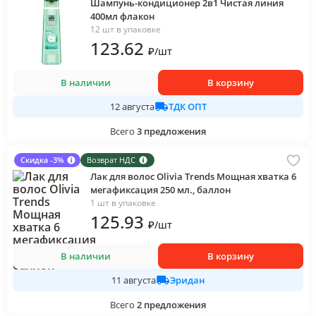
Шампунь-кондиционер 2в1 Чистая линия
400мл флакон
12 шт в упаковке
123
.62
₽
/
шт
В наличии
В корзину
ТДК ОПТ
12 августа
Всего
3
предложения
Скидка -3%
Возврат НДС
Лак для волос Olivia Trends Мощная хватка 6
мегафиксация 250 мл., баллон
1 шт в упаковке
125
.93
₽
/
шт
В наличии
В корзину
Эридан
11 августа
Всего
2
предложения