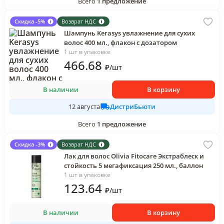
Всего
1
предложение
Скидка -5%
Возврат НДС
Шампунь Kerasys увлажнение для сухих
волос 400 мл., флакон с дозатором
1 шт в упаковке
466
.68
₽
/
шт
В наличии
В корзину
ДистриБьюти
12 августа
Всего
1
предложение
Скидка -3%
Возврат НДС
Лак для волос Olivia Fitocare Экстраблеск и
стойкость 5 мегафиксация 250 мл., баллон
1 шт в упаковке
123
.64
₽
/
шт
В наличии
В корзину