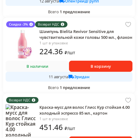
ОпенТрейдГрупп
12 августа
Всего
1
предложение
Скидка -3%
Возврат НДС
Шампунь Bielita Revivor Sensitive для
чувствительной кожи головы 500 мл., флакон
1 шт в упаковке
224
.36
₽
/
шт
В наличии
В корзину
Эридан
11 августа
Всего
1
предложение
Возврат НДС
Краска-мусс для волос Глисс Кур стойкая 4.00
холодный эспрессо 85 мл., картон
1 шт в упаковке
451
.46
₽
/
шт