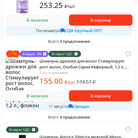
253
.25
₽
/
шт
В наличии
В корзину
ТДК Крупный ОПТ
Послезавтра
Всего
3
предложения
Скидка -3%
Возврат НДС
-
11
%
Шампунь-дрожжи для волос Стимулирует
рост волос, Особая Серия Кефирный, 1,2 л.,
флакон
1 шт в упаковке
155
.00
174.57
₽
₽
/
шт
В наличии
В корзину
Эридан
11 августа
Всего
4
предложения
Возврат НДС
Шампунь Natura Siberica мужской Мощь