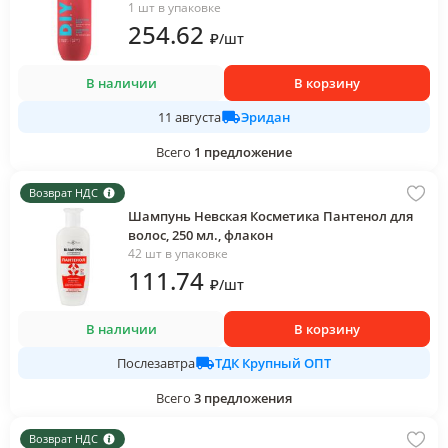
1 шт в упаковке
254
.62
₽
/
шт
В наличии
В корзину
Эридан
11 августа
Всего
1
предложение
Возврат НДС
Шампунь Невская Косметика Пантенол для
волос, 250 мл., флакон
42 шт в упаковке
111
.74
₽
/
шт
В наличии
В корзину
ТДК Крупный ОПТ
Послезавтра
Всего
3
предложения
Возврат НДС