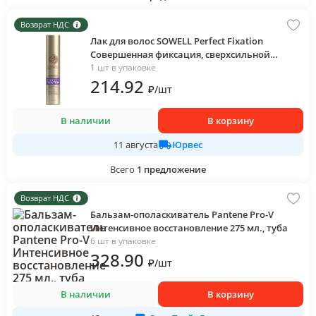
Возврат НДС
Лак для волос SOWELL Perfect Fixation
Совершенная фиксация, сверхсильной
фиксации 75 мл., баллон
1 шт в упаковке
214
.92
₽
/
шт
В наличии
В корзину
Юрвес
11 августа
Всего
1
предложение
Возврат НДС
Бальзам-ополаскиватель Pantene Pro-V
Интенсивное восстановление 275 мл., туба
6 шт в упаковке
328
.90
₽
/
шт
В наличии
В корзину