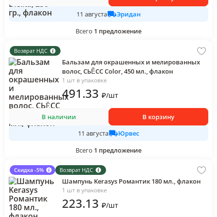
Эридан
11 августа
Всего
1
предложение
Возврат НДС
Бальзам для окрашенных и мелированных
волос, СЬĔСС Color, 450 мл., флакон
1 шт в упаковке
491
.33
₽
/
шт
В наличии
В корзину
Юрвес
11 августа
Всего
1
предложение
Скидка -5%
Возврат НДС
Шампунь Kerasys Романтик 180 мл., флакон
1 шт в упаковке
223
.13
₽
/
шт