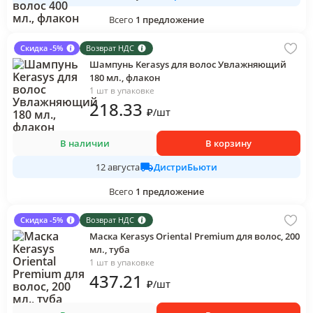
Всего
1
предложение
Скидка -5%
Возврат НДС
Шампунь Kerasys для волос Увлажняющий
180 мл., флакон
1 шт в упаковке
218
.33
₽
/
шт
В наличии
В корзину
ДистриБьюти
12 августа
Всего
1
предложение
Скидка -5%
Возврат НДС
Маска Kerasys Oriental Premium для волос, 200
мл., туба
1 шт в упаковке
437
.21
₽
/
шт