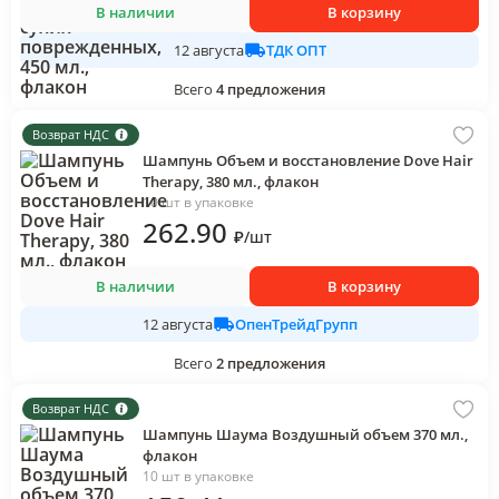
В наличии
В корзину
ТДК ОПТ
12 августа
Всего
4
предложения
Возврат НДС
Шампунь Объем и восстановление Dove Hair
Therapy, 380 мл., флакон
10 шт в упаковке
262
.90
₽
/
шт
В наличии
В корзину
ОпенТрейдГрупп
12 августа
Всего
2
предложения
Возврат НДС
Шампунь Шаума Воздушный объем 370 мл.,
флакон
10 шт в упаковке