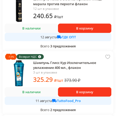
марала против перхоти флакон
12 шт в упаковке
240
.65
₽
/
шт
В наличии
В корзину
ТДК ОПТ
12 августа
Всего
3
предложения
Возврат НДС
-
13
%
Шампунь Глисс Кур Исключительное
увлажнение 400 мл., флакон
3 шт в упаковке
325
.29
373.90
₽
₽
/
шт
В наличии
В корзину
TuttoFood_Pro
11 августа
Всего
2
предложения