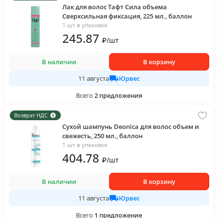
Лак для волос Тафт Сила объема
Сверхсильная фиксация, 225 мл., баллон
1 шт в упаковке
245
.87
₽
/
шт
В наличии
В корзину
Юрвес
11 августа
Всего
2
предложения
Возврат НДС
Сухой шампунь Deonica для волос объем и
свежесть, 250 мл., баллон
1 шт в упаковке
404
.78
₽
/
шт
В наличии
В корзину
Юрвес
11 августа
Всего
1
предложение