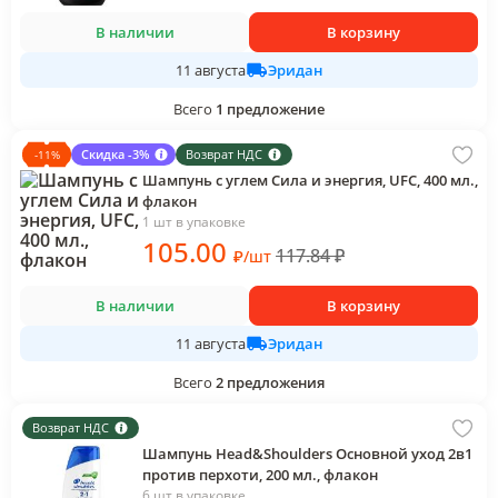
В наличии
В корзину
Эридан
11 августа
Всего
1
предложение
Скидка -3%
Возврат НДС
-
11
%
Шампунь с углем Сила и энергия, UFC, 400 мл.,
флакон
1 шт в упаковке
105
.00
117.84
₽
₽
/
шт
В наличии
В корзину
Эридан
11 августа
Всего
2
предложения
Возврат НДС
Шампунь Head&Shoulders Основной уход 2в1
против перхоти, 200 мл., флакон
6 шт в упаковке