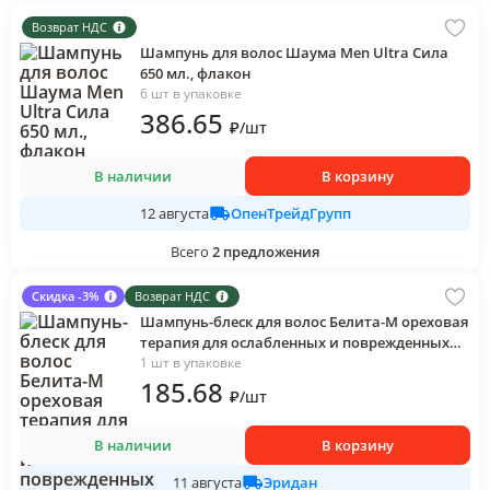
Возврат НДС
Шампунь для волос Шаума Men Ultra Сила
650 мл., флакон
6 шт в упаковке
386
.65
₽
/
шт
В наличии
В корзину
ОпенТрейдГрупп
12 августа
Всего
2
предложения
Скидка -3%
Возврат НДС
Шампунь-блеск для волос Белита-М ореховая
терапия для ослабленных и поврежденных
волос 400 мл., флакон
1 шт в упаковке
185
.68
₽
/
шт
В наличии
В корзину
Эридан
11 августа