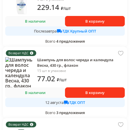
229
.14
₽
/
шт
В наличии
В корзину
ТДК Крупный ОПТ
Послезавтра
Всего
4
предложения
Возврат НДС
Шампунь для волос череда и календула
Весна, 430 гр., флакон
15 шт в упаковке
77
.02
₽
/
шт
В наличии
В корзину
ТДК ОПТ
12 августа
Всего
3
предложения
Возврат НДС