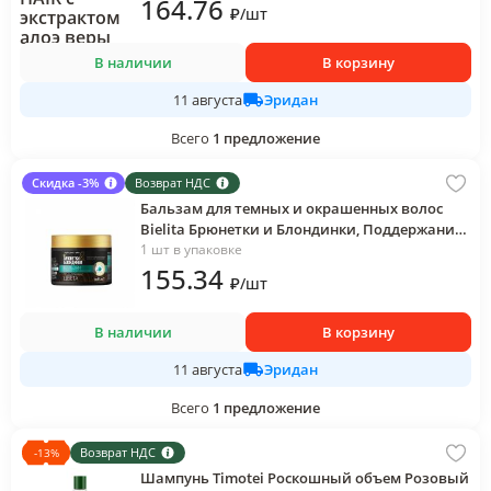
164
.76
₽
/
шт
В наличии
В корзину
Эридан
11 августа
Всего
1
предложение
Скидка -3%
Возврат НДС
Бальзам для темных и окрашенных волос
Bielita Брюнетки и Блондинки, Поддержание
цвета, 300 мл., банка
1 шт в упаковке
155
.34
₽
/
шт
В наличии
В корзину
Эридан
11 августа
Всего
1
предложение
Возврат НДС
-
13
%
Шампунь Timotei Роскошный объем Розовый