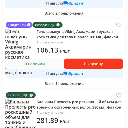
Эридан
11 августа
Всего
2
предложения
Скидка -3%
Возврат НДС
Гель-шампунь Viking Аквамарин русская
косметика для тела и волос 300 мл., флакон
1 шт в упаковке
106
.13
₽
/
шт
В наличии
В корзину
Эридан
11 августа
Всего
1
предложение
Возврат НДС
Бальзам Прелесть pro роскошный объем для
тонких и ослабленных волос, 380 мл., флакон
1 шт в упаковке
281
.89
₽
/
шт