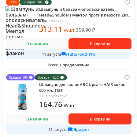
Возврат НДС
-
13
%
Шампунь и бальзам-ополаскиватель
Head&Shoulders Ментол против перхоти 2в1
200 мл., флакон
3 шт в упаковке
313
.11
359.90
₽
₽
/
шт
В наличии
В корзину
TuttoFood_Pro
11 августа
Всего
1
предложение
Скидка -3%
Возврат НДС
Шампунь для волос АВС Upcare HAIR кокос
600 мл., ПЭТ
1 шт в упаковке
164
.76
₽
/
шт
В наличии
В корзину
Эридан
11 августа