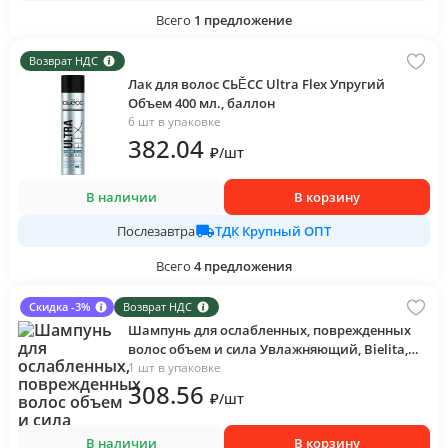
Всего
1
предложение
Возврат НДС
Лак для волос СЬĔСС Ultra Flex Упругий
Объем 400 мл., баллон
6 шт в упаковке
382
.04
₽
/
шт
В наличии
В корзину
ТДК Крупный ОПТ
Послезавтра
Всего
4
предложения
Скидка -3%
Возврат НДС
Шампунь для ослабленных, поврежденных
волос объем и сила Увлажняющий, Bielita,
250 гр., флакон
1 шт в упаковке
308
.56
₽
/
шт
В наличии
В корзину