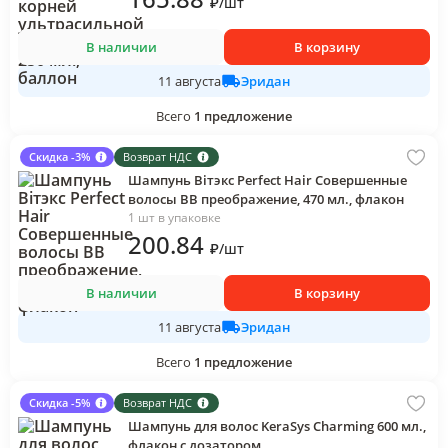
₽
/
шт
В наличии
В корзину
Эридан
11 августа
Всего
1
предложение
Скидка -3%
Возврат НДС
Шампунь Вiтэкс Perfect Hair Совершенные
волосы ВВ преображение, 470 мл., флакон
1 шт в упаковке
200
.84
₽
/
шт
В наличии
В корзину
Эридан
11 августа
Всего
1
предложение
Скидка -5%
Возврат НДС
Шампунь для волос KeraSys Charming 600 мл.,
флакон с дозатором