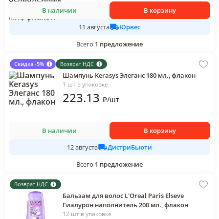
В наличии
В корзину
Юрвес
11 августа
Всего
1
предложение
Скидка -5%
Возврат НДС
Шампунь Kerasys Элеганс 180 мл., флакон
1 шт в упаковке
223
.13
₽
/
шт
В наличии
В корзину
ДистриБьюти
12 августа
Всего
1
предложение
Возврат НДС
Бальзам для волос L'Oreal Paris Elseve
Гиалурон наполнитель 200 мл., флакон
12 шт в упаковке