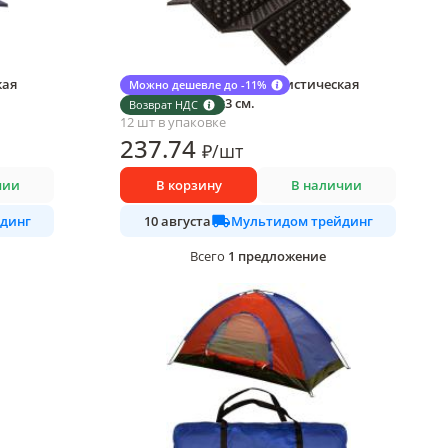
кая
Сидушка МультиДом туристическая
Можно дешевле до -11%
складная 30х10х3 см.
Возврат НДС
12 шт в упаковке
237
.74
₽
/
шт
чии
В корзину
В наличии
динг
Мультидом трейдинг
10 августа
1
предложение
Всего