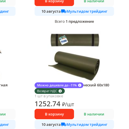
чии
В корзину
В наличии
динг
Мультидом трейдинг
10 августа
1
предложение
Всего
тная
Коврик Multidom туристический 60х180
Можно дешевле до -11%
см.
Возврат НДС
1 шт в упаковке
1252
.74
₽
/
шт
чии
В корзину
В наличии
динг
Мультидом трейдинг
10 августа