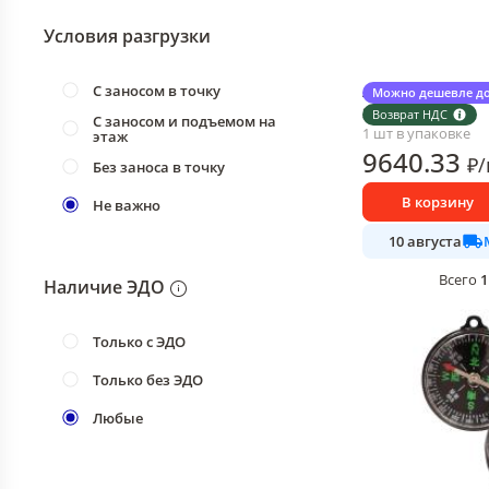
Условия разгрузки
С заносом в точку
Лодка МультиДом
Можно дешевле до
230х130 см.
Возврат НДС
С заносом и подъемом на
1 шт в упаковке
этаж
9640
.33
₽
/
Без заноса в точку
В корзину
Не важно
10 августа
1
Всего
Наличие ЭДО
Только с ЭДО
Только без ЭДО
Любые