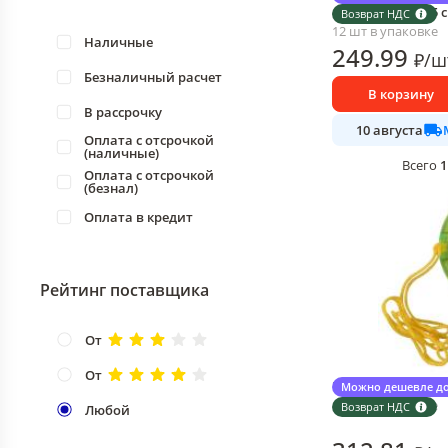
складной 5,5х7,5 
Возврат НДС
12 шт в упаковке
Наличные
249
.99
₽
/
ш
Безналичный расчет
В корзину
В рассрочку
10 августа
Оплата с отсрочкой
(наличные)
1
Всего
Оплата с отсрочкой
(безнал)
Оплата в кредит
Рейтинг поставщика
От
От
Компас МультиДом
Можно дешевле до
12 шт в упаковке
Возврат НДС
Любой