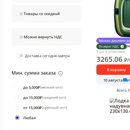
Товары со скидкой
Можно вернуть НДС
Лодка МультиДом
Можно дешевле до
гребная 140х80 см
Возврат НДС
1 шт в упаковке
Доставка сегодня-завтра
3265
.06
₽
/
В корзину
Мин. сумма заказа
10 августа
до 5,000₽
(
мелкий опт
)
1
Всего
до 15,000₽
(
средний опт
)
от 15,000₽
(
крупный опт
)
Любая