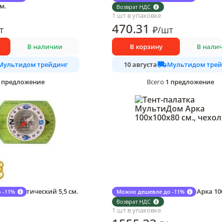
см.
180х50х0,6 см.
Возврат НДС
1 шт в упаковке
470
.31
т
₽
/
шт
В наличии
В корзину
В нали
Мультидом трейдинг
Мультидом трей
10 августа
предложение
1
предложение
Всего
 туристический 5,5 см.
Тент-палатка МультиДом Арка 10
 -11%
Можно дешевле до -11%
см., чехол
Возврат НДС
1 шт в упаковке