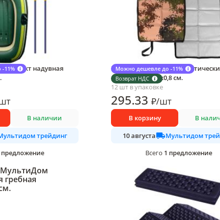
 Компакт надувная
Коврик МультиДом туристическ
 -11%
Можно дешевле до -11%
.
складной 45х34х0,8 см.
Возврат НДС
12 шт в упаковке
295
.33
шт
₽
/
шт
В наличии
В корзину
В нали
Мультидом трейдинг
Мультидом трей
10 августа
предложение
1
предложение
Всего