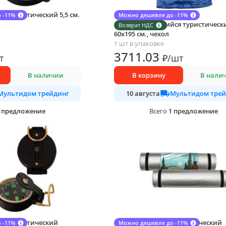
 туристический 5,5 см.
Матрас МультиДом Соты
 -11%
Можно дешевле до -11%
самонадувающийся туристическ
Возврат НДС
60х195 см., чехол
1 шт в упаковке
3711
.03
т
₽
/
шт
В наличии
В корзину
В нали
Мультидом трейдинг
Мультидом трей
10 августа
предложение
1
предложение
Всего
м туристический
Коврик Multidom туристический
 -11%
Можно дешевле до -11%