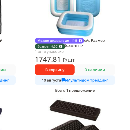
ий
Бассейн надувной для детей. Размер
Можно дешевле до -11%
110х82х32 см. Объем 100 л.
Возврат НДС
1 шт в упаковке
1747
.81
₽
/
шт
чии
В корзину
В наличии
динг
Мультидом трейдинг
10 августа
1
предложение
Всего