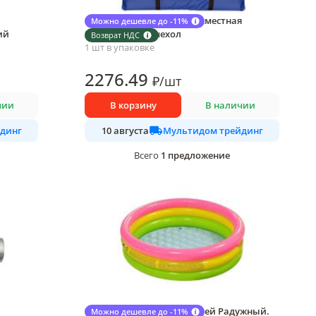
Палатка МультиДом двухместная
Можно дешевле до -11%
ий
220х120х90 см., чехол
Возврат НДС
1 шт в упаковке
2276
.49
₽
/
шт
чии
В корзину
В наличии
динг
Мультидом трейдинг
10 августа
1
предложение
Всего
Бассейн надувной для детей Радужный.
Можно дешевле до -11%