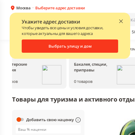
Москва
Выберите адрес доставки
Каталог
Для бизнеса
Укажите адрес доставки
Чтобы увидеть все цены и условия доставки,
Бренды
Прайс-листы поставщиков
Скидки до 
NEW
которые актуальны для вашего адреса
Выбрать улицу и дом
Главная
•
Каталог
•
Товары для отдыха
•
Товары для туриз
Кондитерские
Бакалея, специи,
изделия
приправы
0
товаров
0
товаров
Товары для туризма и активного отды
Добавить свою наценку