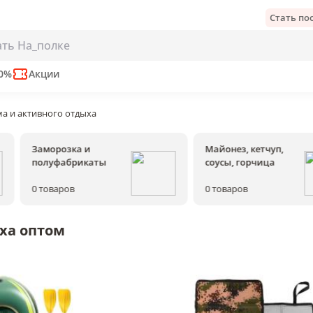
Стать п
50%
Акции
ма и активного отдыха
Заморозка и
Майонез, кетчуп,
полуфабрикаты
соусы, горчица
0
товаров
0
товаров
ха оптом