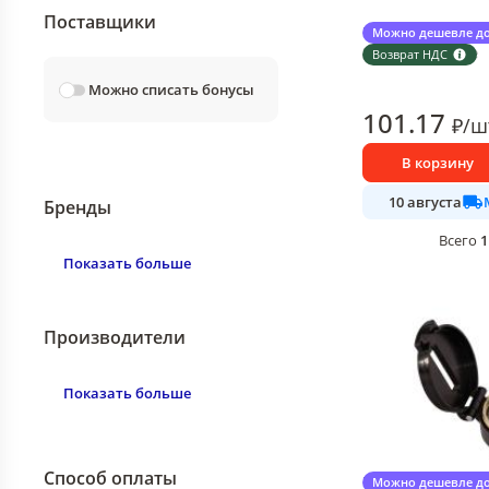
Поставщики
Компас МультиДом
Можно дешевле до
36 шт в упаковке
Возврат НДС
Можно списать бонусы
101
.17
₽
/
ш
В корзину
10 августа
Бренды
1
Всего
Показать больше
Производители
Показать больше
Способ оплаты
Компас МультиДо
Можно дешевле до