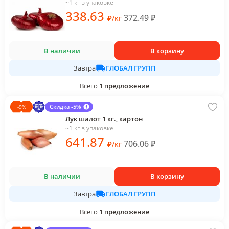
~1 кг в упаковке
338
.63
372.49
₽
₽
/
кг
В наличии
В корзину
ГЛОБАЛ ГРУПП
Завтра
Всего
1
предложение
Скидка -5%
-
9
%
Лук шалот 1 кг., картон
~1 кг в упаковке
641
.87
706.06
₽
₽
/
кг
В наличии
В корзину
ГЛОБАЛ ГРУПП
Завтра
Всего
1
предложение