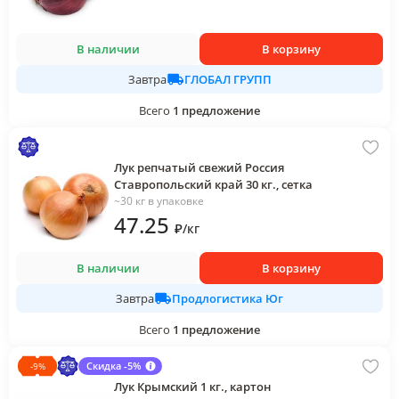
В наличии
В корзину
ГЛОБАЛ ГРУПП
Завтра
Всего
1
предложение
Лук репчатый свежий Россия
Ставропольский край 30 кг., сетка
~30 кг в упаковке
47
.25
₽
/
кг
В наличии
В корзину
Продлогистика Юг
Завтра
Всего
1
предложение
Скидка -5%
-
9
%
Лук Крымский 1 кг., картон