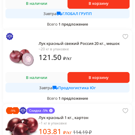
В наличии
В корзину
ГЛОБАЛ ГРУПП
Завтра
Всего
1
предложение
Лук красный свежий Россия 20 кг., мешок
~20 кг в упаковке
121
.50
₽
/
кг
В наличии
В корзину
Продлогистика Юг
Завтра
Всего
1
предложение
Скидка -5%
-
9
%
Лук красный 1 кг., картон
~1 кг в упаковке
103
.81
114.19
₽
₽
/
кг