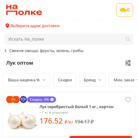
0
Выберите адрес доставки
Свежие овощи, фрукты, зелень, грибы
Лук оптом
Ваша наценка %
Скидки
Бренд
Мин. заказ
Скидка -5%
-
9
%
Лук серебристый белый 1 кг., картон
~1 кг в упаковке
176
.52
194.17
₽
₽
/
кг