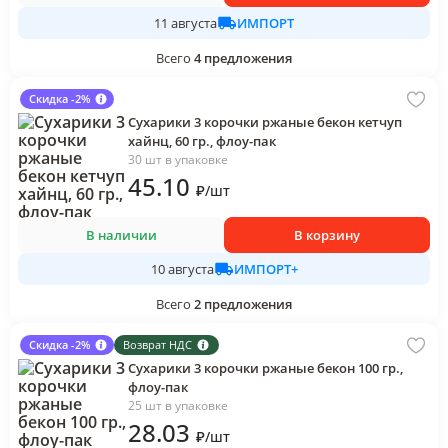
ИМПОРТ
11 августа
Всего
4
предложения
Скидка -2%
Сухарики 3 корочки ржаные бекон кетчуп
хайнц, 60 гр., флоу-пак
30 шт в упаковке
45
.10
₽
/
шт
В наличии
В корзину
ИМПОРТ+
10 августа
Всего
2
предложения
Скидка -2%
Возврат НДС
Сухарики 3 корочки ржаные бекон 100 гр.,
флоу-пак
25 шт в упаковке
28
.03
₽
/
шт