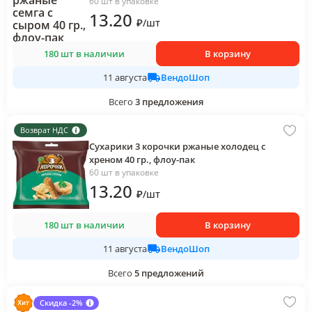
60 шт в упаковке
13
.20
₽
/
шт
180 шт в наличии
В корзину
ВендоШоп
11 августа
Всего
3
предложения
Возврат НДС
Сухарики 3 корочки ржаные холодец с
хреном 40 гр., флоу-пак
60 шт в упаковке
13
.20
₽
/
шт
180 шт в наличии
В корзину
ВендоШоп
11 августа
Всего
5
предложений
Скидка -2%