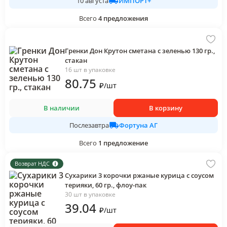
ИМПОРТ+
10 августа
Всего
4
предложения
Гренки Дон Крутон сметана с зеленью 130 гр.,
стакан
16 шт в упаковке
80
.75
₽
/
шт
В наличии
В корзину
Фортуна АГ
Послезавтра
Всего
1
предложение
Возврат НДС
Сухарики 3 корочки ржаные курица с соусом
терияки, 60 гр., флоу-пак
30 шт в упаковке
39
.04
₽
/
шт