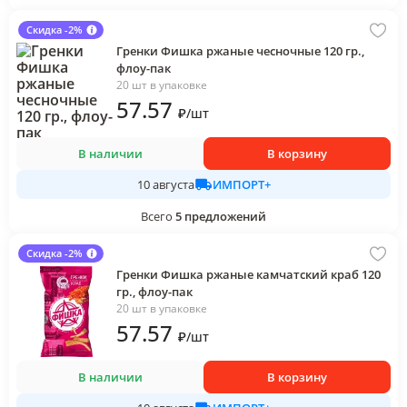
Скидка -2%
Гренки Фишка ржаные чесночные 120 гр.,
флоу-пак
20 шт в упаковке
57
.57
₽
/
шт
В наличии
В корзину
ИМПОРТ+
10 августа
Всего
5
предложений
Скидка -2%
Гренки Фишка ржаные камчатский краб 120
гр., флоу-пак
20 шт в упаковке
57
.57
₽
/
шт
В наличии
В корзину