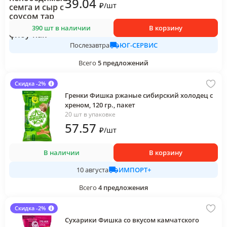
39
.04
₽
/
шт
390 шт в наличии
В корзину
ЮГ-СЕРВИС
Послезавтра
Всего
5
предложений
Скидка -2%
Гренки Фишка ржаные сибирский холодец с
хреном, 120 гр., пакет
20 шт в упаковке
57
.57
₽
/
шт
В наличии
В корзину
ИМПОРТ+
10 августа
Всего
4
предложения
Скидка -2%
Сухарики Фишка со вкусом камчатского