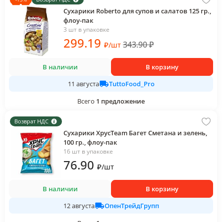
Сухарики Roberto для супов и салатов 125 гр.,
флоу-пак
3 шт в упаковке
299
.19
343.90
₽
₽
/
шт
В наличии
В корзину
TuttoFood_Pro
11 августа
Всего
1
предложение
Возврат НДС
Сухарики ХрусTeam Багет Сметана и зелень,
100 гр., флоу-пак
16 шт в упаковке
76
.90
₽
/
шт
В наличии
В корзину
ОпенТрейдГрупп
12 августа