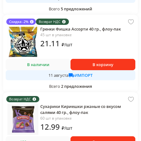
Всего
5
предложений
Скидка -2%
Возврат НДС
Гренки Фишка Ассорти 40 гр., флоу-пак
45 шт в упаковке
21
.11
₽
/
шт
В наличии
В корзину
ИМПОРТ
11 августа
Всего
2
предложения
Возврат НДС
Сухарики Кириешки ржаные со вкусом
салями 40 гр., флоу-пак
60 шт в упаковке
12
.99
₽
/
шт