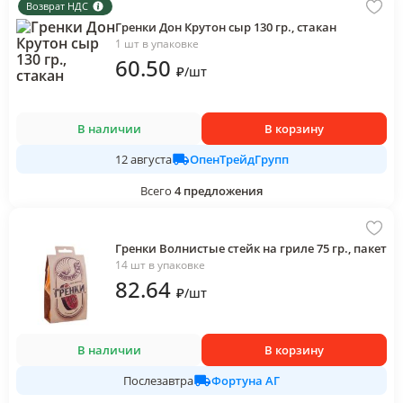
Возврат НДС
Гренки Дон Крутон сыр 130 гр., стакан
1 шт в упаковке
60
.50
₽
/
шт
В наличии
В корзину
ОпенТрейдГрупп
12 августа
Всего
4
предложения
Гренки Волнистые стейк на гриле 75 гр., пакет
14 шт в упаковке
82
.64
₽
/
шт
В наличии
В корзину
Фортуна АГ
Послезавтра