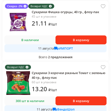
Скидка -2%
Возврат НДС
Сухарики Фишка огурцы, 40 гр., флоу-пак
45 шт в упаковке
21
.11
₽
/
шт
В наличии
В корзину
ИМПОРТ
11 августа
Всего
2
предложения
Возврат НДС
Сухарики 3 корочки ржаные Томат с зеленью
40 гр., флоу-пак
60 шт в упаковке
13
.20
₽
/
шт
300 шт в наличии
В корзину
ВендоШоп
11 августа