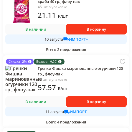
краба 40 гр., флоу-пак
45 шт в упаковке
21
.11
₽
/
шт
В наличии
В корзину
ИМПОРТ+
10 августа
Всего
2
предложения
Скидка -2%
Возврат НДС
Гренки Фишка маринованные огурчики 120
гр., флоу-пак
20 шт в упаковке
57
.57
₽
/
шт
В наличии
В корзину
ИМПОРТ
11 августа
Всего
4
предложения