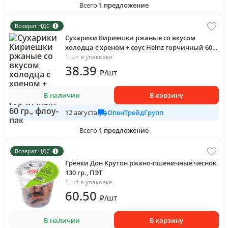
Всего
1
предложение
Возврат НДС
Сухарики Кириешки ржаные со вкусом
холодца с хреном + соус Heinz горчичный 60
гр., флоу-пак
1 шт в упаковке
38
.39
₽
/
шт
В наличии
В корзину
ОпенТрейдГрупп
12 августа
Всего
1
предложение
Возврат НДС
Гренки Дон Крутон ржано-пшеничные чеснок
130 гр., ПЭТ
1 шт в упаковке
60
.50
₽
/
шт
В наличии
В корзину