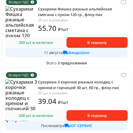
Возврат НДС
Сухарики Фишка ржаные альпийская
сметана с луком 120 гр., флоу-пак
20 шт в упаковке
55
.70
₽
/
шт
200 шт в наличии
В корзину
ВендоШоп
11 августа
Всего
3
предложения
Возврат НДС
Сухарики 3 корочки ржаные холодец с
хреном и горчицей 30 шт, 60 гр., флоу-пак
30 шт в упаковке
39
.04
₽
/
шт
330 шт в наличии
В корзину
ЮГ-СЕРВИС
Послезавтра