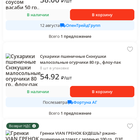
₽
/
шт
В наличии
В корзину
ОпенТрейдГрупп
12 августа
Всего
1
предложение
Сухарики пшеничные Снэкушки
малосольные огурчики 80 гр., флоу-пак
8 шт в упаковке
54
.92
₽
/
шт
В наличии
В корзину
Фортуна АГ
Послезавтра
Всего
1
предложение
Возврат НДС
Гренки VIAN ГРЕНОК БУДЕШЬ? ржано-
пшеничные томат с зеленью 100 гр., ПЭТ