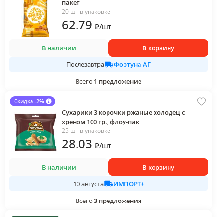
пакет
20 шт в упаковке
62
.79
₽
/
шт
В наличии
В корзину
Фортуна АГ
Послезавтра
Всего
1
предложение
Скидка -2%
Сухарики 3 корочки ржаные холодец с
хреном 100 гр., флоу-пак
25 шт в упаковке
28
.03
₽
/
шт
В наличии
В корзину
ИМПОРТ+
10 августа
Всего
3
предложения