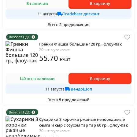
В наличии
В корзину
Tradebeer дисконт
11 августа
Всего
2
предложения
Возврат НДС
Гренки Фишка большие 120 гр., флоу-пак
20 шт в упаковке
55
.70
₽
/
шт
140 шт в наличии
В корзину
ВендоШоп
11 августа
Всего
5
предложений
Возврат НДС
Сухарики 3 корочки ржаные непобедимые
семга и сыр с соусом тар тар 60 гр., флоу-пак
30 шт в упаковке