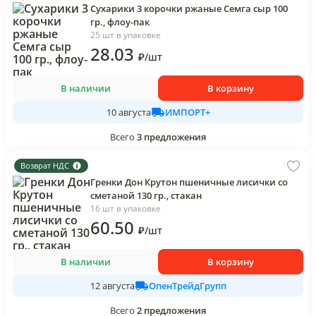
Сухарики 3 корочки ржаные Семга сыр 100
гр., флоу-пак
25 шт в упаковке
28
.03
₽
/
шт
В наличии
В корзину
ИМПОРТ+
10 августа
Всего
3
предложения
Возврат НДС
Гренки Дон Крутон пшеничные лисички со
сметаной 130 гр., стакан
16 шт в упаковке
60
.50
₽
/
шт
В наличии
В корзину
ОпенТрейдГрупп
12 августа
Всего
2
предложения