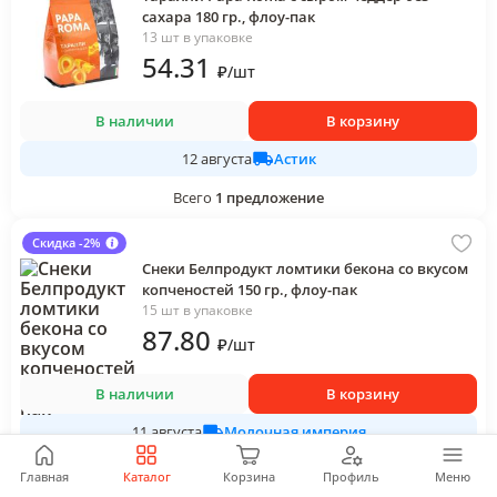
сахара 180 гр., флоу-пак
13 шт в упаковке
54
.31
₽
/
шт
В наличии
В корзину
Астик
12 августа
Всего
1
предложение
Скидка -2%
Снеки Белпродукт ломтики бекона со вкусом
копченостей 150 гр., флоу-пак
15 шт в упаковке
87
.80
₽
/
шт
В наличии
В корзину
Молочная империя
11 августа
Всего
2
предложения
Главная
Каталог
Корзина
Профиль
Меню