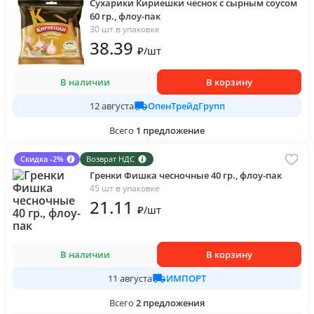
Сухарики Кириешки чеснок с сырным соусом
60 гр., флоу-пак
30 шт в упаковке
38
.39
₽
/
шт
В наличии
В корзину
ОпенТрейдГрупп
12 августа
Всего
1
предложение
Скидка -2%
Возврат НДС
Гренки Фишка чесночные 40 гр., флоу-пак
45 шт в упаковке
21
.11
₽
/
шт
В наличии
В корзину
ИМПОРТ
11 августа
Всего
2
предложения