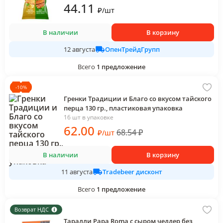
44
.11
₽
/
шт
В наличии
В корзину
ОпенТрейдГрупп
12 августа
Всего
1
предложение
-
10
%
Гренки Традиции и Благо со вкусом тайского
перца 130 гр., пластиковая упаковка
16 шт в упаковке
62
.00
68.54
₽
₽
/
шт
В наличии
В корзину
Tradebeer дисконт
11 августа
Всего
1
предложение
Возврат НДС
Таралли Papa Roma с сыром чеддер без