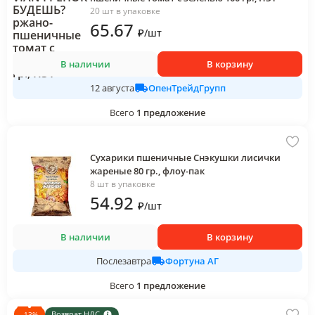
20 шт в упаковке
65
.67
₽
/
шт
В наличии
В корзину
ОпенТрейдГрупп
12 августа
Всего
1
предложение
Сухарики пшеничные Снэкушки лисички
жареные 80 гр., флоу-пак
8 шт в упаковке
54
.92
₽
/
шт
В наличии
В корзину
Фортуна АГ
Послезавтра
Всего
1
предложение
Возврат НДС
-
13
%