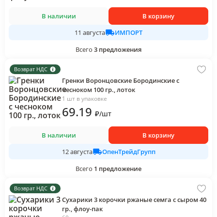
В наличии
В корзину
ИМПОРТ
11 августа
Всего
3
предложения
Возврат НДС
Гренки Воронцовские Бородинские с
чесноком 100 гр., лоток
1 шт в упаковке
69
.19
₽
/
шт
В наличии
В корзину
ОпенТрейдГрупп
12 августа
Всего
1
предложение
Возврат НДС
Сухарики 3 корочки ржаные семга с сыром 40
гр., флоу-пак