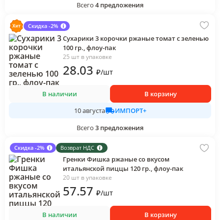
Всего
4
предложения
Скидка -2%
Сухарики 3 корочки ржаные томат с зеленью
100 гр., флоу-пак
25 шт в упаковке
28
.03
₽
/
шт
В наличии
В корзину
ИМПОРТ+
10 августа
Всего
3
предложения
Скидка -2%
Возврат НДС
Гренки Фишка ржаные со вкусом
итальянской пиццы 120 гр., флоу-пак
20 шт в упаковке
57
.57
₽
/
шт
В наличии
В корзину