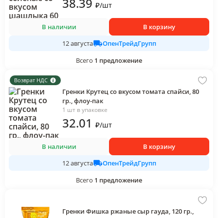
38
.39
₽
/
шт
В наличии
В корзину
ОпенТрейдГрупп
12 августа
Всего
1
предложение
Возврат НДС
Гренки Крутец со вкусом томата спайси, 80
гр., флоу-пак
1 шт в упаковке
32
.01
₽
/
шт
В наличии
В корзину
ОпенТрейдГрупп
12 августа
Всего
1
предложение
Гренки Фишка ржаные сыр гауда, 120 гр.,