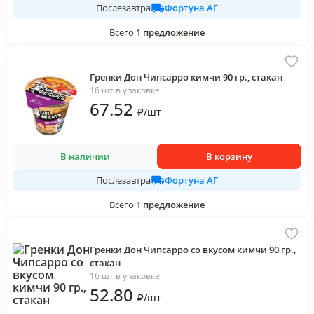
Фортуна АГ
Послезавтра
Всего
1
предложение
Гренки Дон Чипсарро кимчи 90 гр., стакан
16 шт в упаковке
67
.52
₽
/
шт
В наличии
В корзину
Фортуна АГ
Послезавтра
Всего
1
предложение
Гренки Дон Чипсарро со вкусом кимчи 90 гр.,
стакан
16 шт в упаковке
52
.80
₽
/
шт