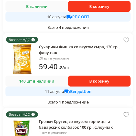
В наличии
В корзину
РПС ОПТ
10 августа
Всего
4
предложения
Возврат НДС
Сухарики Фишка со вкусом сыра, 130 гр.,
флоу-пак
20 шт в упаковке
59
.40
₽
/
шт
140 шт в наличии
В корзину
ВендоШоп
11 августа
Всего
1
предложение
Возврат НДС
Гренки Крутец со вкусом горчицы и
баварских колбасок 100 гр., флоу-пак
1 шт в упаковке