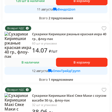
120 шт в наличии
В корзину
ВендоШоп
11 августа
Всего
2
предложения
Возврат НДС
Сухарики Кириешки ржаные красная икра 40
гр., флоу-пак
60 шт в упаковке
14
.07
₽
/
шт
В наличии
В корзину
ОпенТрейдГрупп
12 августа
Всего
1
предложение
Возврат НДС
Сухарики Кириешки Maxi Сяке Маки с соусом
васаби 50 гр., флоу-пак
32 шт в упаковке
38
.06