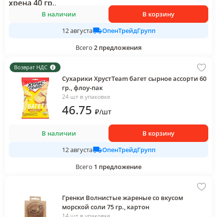
В наличии
В корзину
ОпенТрейдГрупп
12 августа
Всего
2
предложения
Возврат НДС
Сухарики ХрустTeam багет сырное ассорти 60
гр., флоу-пак
24 шт в упаковке
46
.75
₽
/
шт
В наличии
В корзину
ОпенТрейдГрупп
12 августа
Всего
1
предложение
Гренки Волнистые жареные со вкусом
морской соли 75 гр., картон
14 шт в упаковке