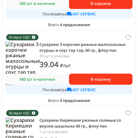
390 шт в наличии
В корзину
ЮГ-СЕРВИС
Послезавтра
Всего
4
предложения
Возврат НДС
Сухарики 3 корочки ржаные малосольные
огурцы и соус тар тар, 60 гр., флоу-пак
30 шт в упаковке
39
.04
₽
/
шт
360 шт в наличии
В корзину
ЮГ-СЕРВИС
Послезавтра
Всего
4
предложения
Возврат НДС
Сухарики Кириешки ржаные соленые со
вкусом шашлыка 60 гр., флоу-пак
1 шт в упаковке