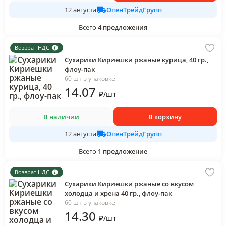
ОпенТрейдГрупп
12 августа
Всего
4
предложения
Возврат НДС
Сухарики Кириешки ржаные курица, 40 гр.,
флоу-пак
60 шт в упаковке
14
.07
₽
/
шт
В наличии
В корзину
ОпенТрейдГрупп
12 августа
Всего
1
предложение
Возврат НДС
Сухарики Кириешки ржаные со вкусом
холодца и хрена 40 гр., флоу-пак
60 шт в упаковке
14
.30
₽
/
шт