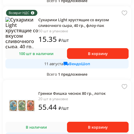
Всего
1
предложение
Возврат НДС
Сухарики Light хрустящие со вкусом
сливочного сыра, 40 гр., флоу-пак
50 шт в упаковке
15
.35
₽
/
шт
100 шт в наличии
В корзину
ВендоШоп
11 августа
Всего
1
предложение
Гренки Фишка чеснок 80 гр., лоток
20 шт в упаковке
55
.44
₽
/
шт
В наличии
В корзину