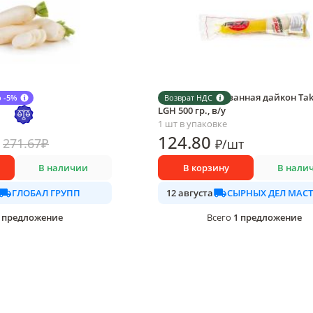
тон
Редька маринованная дайкон Ta
 -5%
Возврат НДС
LGH 500 гр., в/у
1 шт в упаковке
124
.80
271.67
₽
₽
/
шт
В наличии
В корзину
В нали
ГЛОБАЛ ГРУПП
12 августа
предложение
1
предложение
Всего