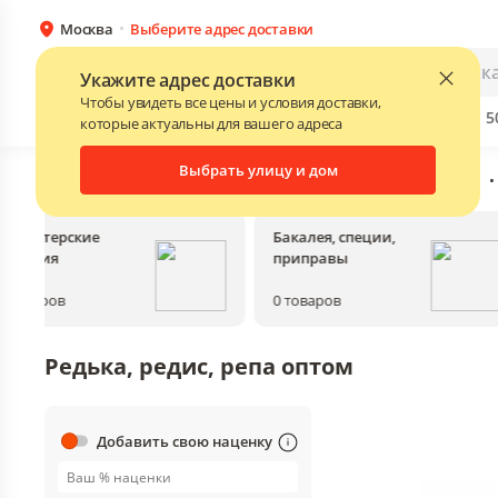
Москва
Выберите адрес доставки
Каталог
Для бизнеса
Укажите адрес доставки
Чтобы увидеть все цены и условия доставки,
Бренды
Прайс-листы поставщиков
Скидки до 
NEW
которые актуальны для вашего адреса
Выбрать улицу и дом
Главная
•
Каталог
•
Свежие овощи, фрукты, зелень, грибы
•
Кондитерские
Бакалея, специи,
изделия
приправы
0
товаров
0
товаров
Редька, редис, репа оптом
Добавить свою наценку