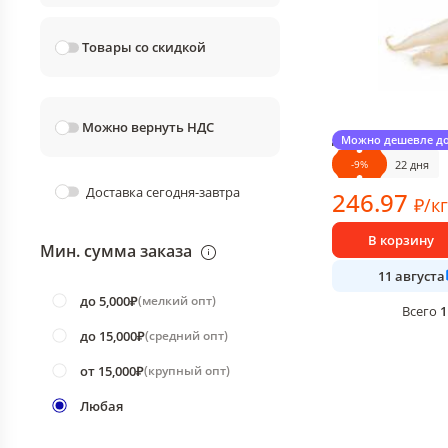
Товары со скидкой
Можно вернуть НДС
Дайкон 1 кг., кар
Можно дешевле до
~1 кг в упаковке
-
9
%
22 дня
Доставка сегодня-завтра
246
.97
₽
/
кг
В корзину
Мин. сумма заказа
11 августа
до 5,000₽
(
мелкий опт
)
1
Всего
до 15,000₽
(
средний опт
)
от 15,000₽
(
крупный опт
)
Любая