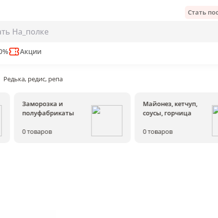
Стать п
50%
Акции
Редька, редис, репа
Заморозка и
Майонез, кетчуп,
полуфабрикаты
соусы, горчица
0
товаров
0
товаров