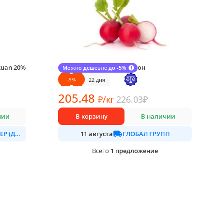
kuan 20%
Редис красный 1 кг., картон
Можно дешевле до -5%
~1 кг в упаковке
-
9
%
22 дня
205
.48
₽
/
кг
226.03
₽
чии
В корзину
В наличии
СЫРНЫХ ДЕЛ МАСТЕР (ДАЛИМО)
ГЛОБАЛ ГРУПП
11 августа
1
предложение
Всего