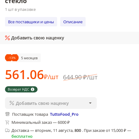
стекло
1 шт в упаковке
Все поставщики и цены
Описание
Добавить свою наценку
-
13
%
5 месяцев
561
.06
₽
/
шт
644
.90
₽
/
шт
Возврат НДС
Добавить свою наценку
Поставщик товара
TuttoFood_Pro
Минимальный заказ — 6000 ₽
Доставка
—
вторник, 11 августа
,
800
.
При заказе от 15,000 ₽ —
бесплатно