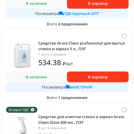
В наличии
В корзину
ТДК Крупный ОПТ
Послезавтра
Всего
4
предложения
Средство Grass Clean professional для мытья
стекол и зеркал 5 л., ПЭТ
1 шт в упаковке
534
.38
₽
/
шт
В наличии
В корзину
МИСТЕРИЯ
Послезавтра
Всего
1
предложение
Возврат НДС
Средство для очистки стекол и зеркал Grass
Clean Glass 600 мл., ПЭТ
8 шт в упаковке