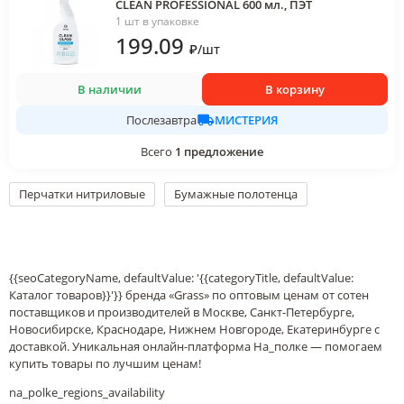
CLEAN PROFESSIONAL 600 мл., ПЭТ
1 шт в упаковке
199
.09
₽
/
шт
В наличии
В корзину
МИСТЕРИЯ
Послезавтра
Всего
1
предложение
Перчатки нитриловые
Бумажные полотенца
{{seoCategoryName, defaultValue: '{{categoryTitle, defaultValue:
Каталог товаров}}'}} бренда «Grass» по оптовым ценам от сотен
поставщиков и производителей в Москве, Санкт-Петербурге,
Новосибирске, Краснодаре, Нижнем Новгороде, Екатеринбурге с
доставкой. Уникальная онлайн-платформа На_полке — помогаем
купить товары по лучшим ценам!
na_polke_regions_availability