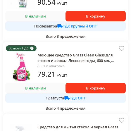
90
.54
₽
/
шт
В наличии
В корзину
ТДК Крупный ОПТ
Послезавтра
Всего
3
предложения
Возврат НДС
Моющее средство Grass Clean Glass Для
стекол и зеркал Лесные ягоды, 600 мл.,
флакон с дозатором
8 шт в упаковке
79
.21
₽
/
шт
В наличии
В корзину
ТДК ОПТ
12 августа
Всего
4
предложения
Средство для мытья стёкол и зеркал Grass