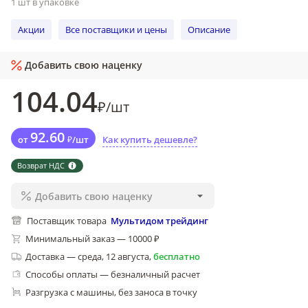
1 шт в упаковке
Акции
Все поставщики и цены
Описание
Добавить свою наценку
104
.04
₽
/
шт
92
.60
от
₽
/
шт
Как купить дешевле?
Возврат НДС
Добавить свою наценку
Поставщик товара
Мультидом трейдинг
Минимальный заказ — 10000 ₽
Доставка
—
среда, 12 августа
,
бесплатно
Способы оплаты — безналичный расчет
Разгрузка с машины, без заноса в точку