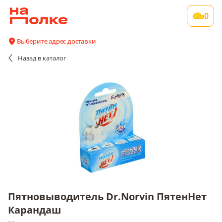
Пятновыводитель Dr.Norvin ПятенНет
0
Карандаш
28 шт в упаковке
Выберите адрес доставки
Все поставщики и цены
Описание
Назад
в каталог
Пятновыводитель Dr.Norvin ПятенНет
Карандаш