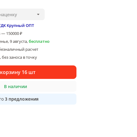
наценку
ТДК Крупный ОПТ
 — 150000 ₽
нье, 9 августа
,
бесплатно
безналичный расчет
 без заноса в точку
 корзину 16 шт
В наличии
го
3
предложения