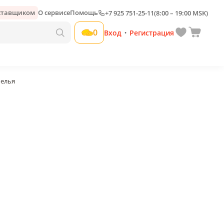
оставщиком
О сервисе
Помощь
+7 925 751-25-11
(8:00 – 19:00 MSK)
Добавить свою наценку
0
Вход
Регистрация
•
белья