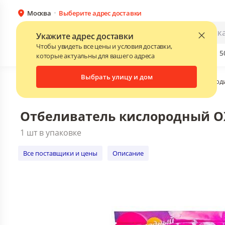
Москва
Выберите адрес доставки
Отбеливатель кислородный OXY для 
1 шт в упаковке
Каталог
Для бизнеса
Укажите адрес доставки
Все поставщики и цены
Описание
Чтобы увидеть все цены и условия доставки,
Бренды
Прайс-листы поставщиков
Скидки до 
NEW
которые актуальны для вашего адреса
Выбрать улицу и дом
Главная
•
Каталог
•
Стирка, уход за одеждой
•
Пятновыводи
Отбеливатель кислородный OX
1 шт в упаковке
Все поставщики и цены
Описание