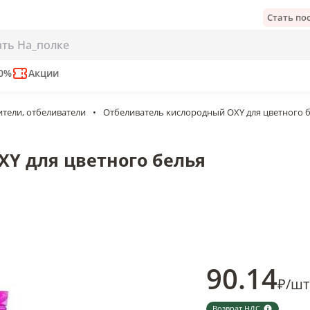
Стать п
цветного белья
50%
Акции
тели, отбеливатели
•
Отбеливатель кислородный OXY для цветного 
Y для цветного белья
90
.14
₽
/
шт
Возврат НДС