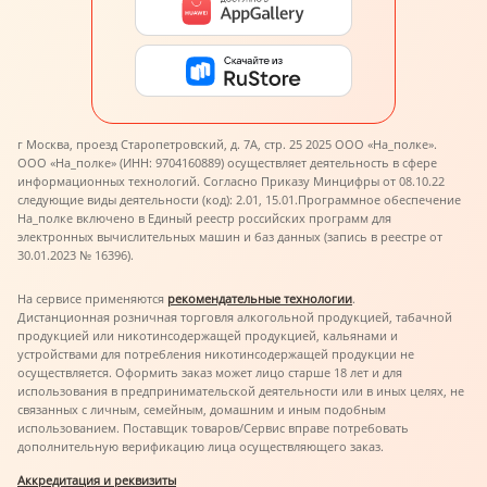
г Москва, проезд Старопетровский, д. 7А, стр. 25 2025 ООО «На_полке».
ООО «На_полке» (ИНН: 9704160889) осуществляет деятельность в сфере
информационных технологий. Согласно Приказу Минцифры от 08.10.22
следующие виды деятельности (код): 2.01, 15.01.
Программное обеспечение
На_полке включено в Единый реестр российских программ для
электронных вычислительных машин и баз данных (запись в реестре от
30.01.2023 № 16396).
На сервисе применяются
рекомендательные технологии
.
Дистанционная розничная торговля алкогольной продукцией, табачной
продукцией или никотинсодержащей продукцией, кальянами и
устройствами для потребления никотинсодержащей продукции не
осуществляется. Оформить заказ может лицо старше 18 лет и для
использования в предпринимательской деятельности или в иных целях, не
связанных с личным, семейным, домашним и иным подобным
использованием. Поставщик товаров/Сервис вправе потребовать
дополнительную верификацию лица осуществляющего заказ.
Аккредитация и реквизиты