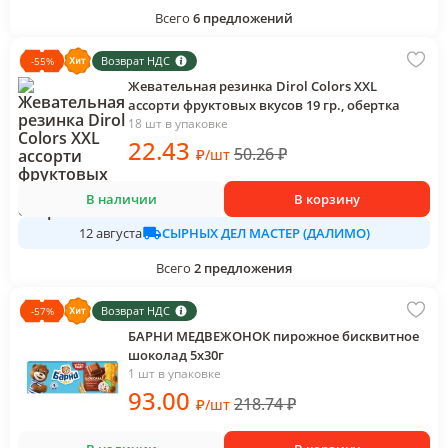
Всего
6
предложений
Возврат НДС
-
55
%
Жевательная резинка Dirol Colors XXL
ассорти фруктовых вкусов 19 гр., обертка
18 шт в упаковке
22
.43
50.26
₽
₽
/
шт
В наличии
В корзину
СЫРНЫХ ДЕЛ МАСТЕР (ДАЛИМО)
12 августа
Всего
2
предложения
Возврат НДС
-
57
%
БАРНИ МЕДВЕЖОНОК пирожное бисквитное
шоколад 5х30г
1 шт в упаковке
93
.00
218.74
₽
₽
/
шт