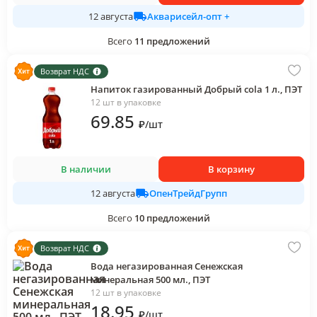
Акварисейл-опт +
12 августа
Всего
11
предложений
Возврат НДС
Напиток газированный Добрый cola 1 л., ПЭТ
12 шт в упаковке
69
.85
₽
/
шт
В наличии
В корзину
ОпенТрейдГрупп
12 августа
Всего
10
предложений
Возврат НДС
Вода негазированная Сенежская
минеральная 500 мл., ПЭТ
12 шт в упаковке
18
.95
₽
/
шт