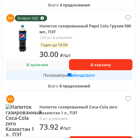
Всего
4
предложения
Возврат НДС
Напиток газированный Pepsi Cola Грузия 500
мл., ПЭТ
120 шт в упаковке
Годен до 10.04
30
.00
₽
/
шт
В наличии
В корзину
ВендоШоп
Послезавтра
Всего
8
предложений
Напиток газированный Coca-Cola zero
Казахстан 1 л., ПЭТ
9 шт в упаковке
73
.92
₽
/
шт