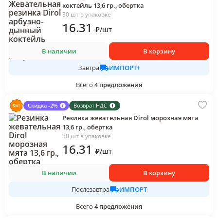
коктейль 13,6 гр., обертка
30 шт в упаковке
16
.31
₽
/
шт
В наличии
В корзину
ИМПОРТ+
Завтра
Всего
4
предложения
Скидка -2%
Возврат НДС
Резинка жевательная Dirol морозная мята
13,6 гр., обертка
30 шт в упаковке
16
.31
₽
/
шт
В наличии
В корзину
ИМПОРТ
Послезавтра
Всего
4
предложения