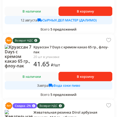
В наличии
В корзину
СЫРНЫХ ДЕЛ МАСТЕР (ДАЛИМО)
12 августа
Всего
5
предложений
Возврат НДС
Круассан 7 Days с кремом какао 65 гр., флоу-
пак
20 шт в упаковке
41
.65
₽
/
шт
В наличии
В корзину
Вода соки пиво
Завтра
Всего
5
предложений
Скидка -2%
Возврат НДС
Жевательная резинка Dirol арбузная