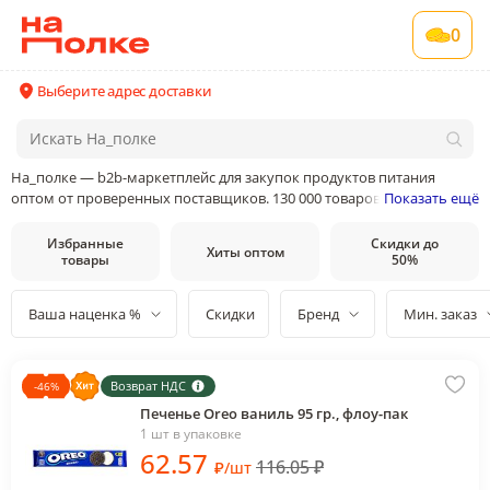
0
Выберите адрес доставки
На_полке — b2b-маркетплейс для закупок продуктов питания
оптом от проверенных поставщиков. 130 000 товаров от 400
Показать ещё
поставщиков и производителей в 35 категориях товаров
Избранные
Скидки до
Хиты оптом
товары
50%
Ваша наценка %
Скидки
Бренд
Мин. заказ
Возврат НДС
-
46
%
Печенье Oreo ваниль 95 гр., флоу-пак
1 шт в упаковке
62
.57
116.05
₽
₽
/
шт