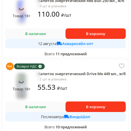
Напиток энергетический Red Bull 250 мл., ж/б
24 шт в упаковке
110
.00
₽
/
шт
Товар 18+
В наличии
В корзину
Акварисейл-опт
12 августа
Всего
11
предложений
Возврат НДС
Напиток энергетический Drive Me 449 мл., ж/б
12 шт в упаковке
55
.53
₽
/
шт
Товар 18+
В наличии
В корзину
ВендоШоп
Послезавтра
Всего
10
предложений