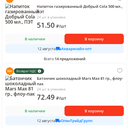
Напиток газированный Добрый Cola 500 мл.,
ПЭТ
24 шт в упаковке
51
.50
₽
/
шт
В наличии
В корзину
Акварисейл-опт
12 августа
Всего
14
предложений
Возврат НДС
Батончик шоколадный Mars Max 81 гр., флоу-
пак
24 шт в упаковке
72
.49
₽
/
шт
В наличии
В корзину
ОпенТрейдГрупп
12 августа