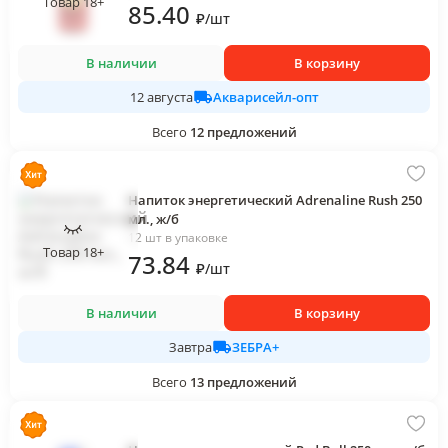
Товар 18+
85
.40
₽
/
шт
В наличии
В корзину
Акварисейл-опт
12 августа
Всего
12
предложений
Напиток энергетический Adrenaline Rush 250
мл., ж/б
12 шт в упаковке
Товар 18+
73
.84
₽
/
шт
В наличии
В корзину
ЗЕБРА+
Завтра
Всего
13
предложений