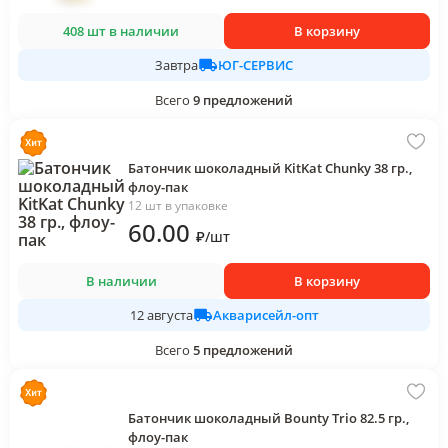
408 шт в наличии
В корзину
ЮГ-СЕРВИС
Завтра
Всего
9
предложений
Батончик шоколадный KitKat Chunky 38 гр.,
флоу-пак
12 шт в упаковке
60
.00
₽
/
шт
В наличии
В корзину
Акварисейл-опт
12 августа
Всего
5
предложений
Батончик шоколадный Bounty Trio 82.5 гр.,
флоу-пак