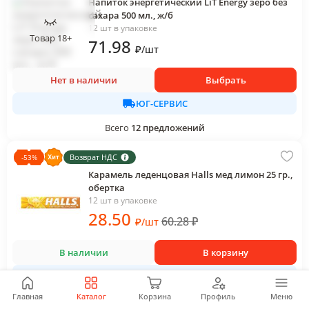
Напиток энергетический LiT Energy зеро без
сахара 500 мл., ж/б
12 шт в упаковке
Товар 18+
71
.98
₽
/
шт
Нет в наличии
Выбрать
ЮГ-СЕРВИС
Всего
12
предложений
Возврат НДС
-
53
%
Карамель леденцовая Halls мед лимон 25 гр.,
обертка
12 шт в упаковке
28
.50
60.28
₽
₽
/
шт
В наличии
В корзину
СЫРНЫХ ДЕЛ МАСТЕР (ДАЛИМО)
12 августа
Главная
Каталог
Корзина
Профиль
Меню
Всего
3
предложения