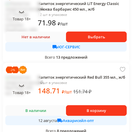
Напиток энергетический LiT Energy Classic
клюква барбарис 450 мл., ж/б
12 шт в упаковке
Товар 18+
71
.98
₽
/
шт
Нет в наличии
Выбрать
ЮГ-СЕРВИС
Всего
13
предложений
-
2
%
Напиток энергетический Red Bull 355 мл., ж/б
24 шт в упаковке
148
.71
151.74
₽
₽
/
шт
Товар 18+
В наличии
В корзину
Акварисейл-опт
12 августа
Всего
8
предложений