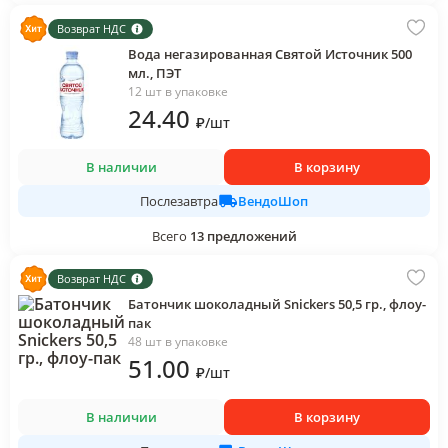
Возврат НДС
Вода негазированная Святой Источник 500
мл., ПЭТ
12 шт в упаковке
24
.40
₽
/
шт
В наличии
В корзину
ВендоШоп
Послезавтра
Всего
13
предложений
Возврат НДС
Батончик шоколадный Snickers 50,5 гр., флоу-
пак
48 шт в упаковке
51
.00
₽
/
шт
В наличии
В корзину