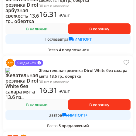
свежесть 13,6 гр., обертка
30 шт в упаковке
16
.31
₽
/
шт
В наличии
В корзину
ИМПОРТ
Послезавтра
Всего
4
предложения
Скидка -2%
Жевательная резинка Dirol White без сахара
мята 13,6 гр., обертка
30 шт в упаковке
16
.31
₽
/
шт
В наличии
В корзину
ИМПОРТ+
Завтра
Всего
5
предложений