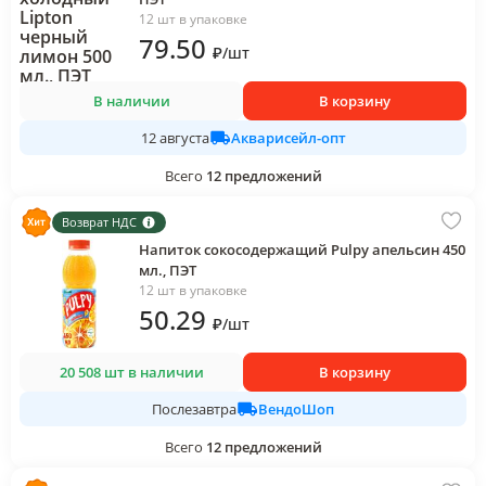
12 шт в упаковке
79
.50
₽
/
шт
В наличии
В корзину
Акварисейл-опт
12 августа
Всего
12
предложений
Возврат НДС
Напиток сокосодержащий Pulpy апельсин 450
мл., ПЭТ
12 шт в упаковке
50
.29
₽
/
шт
20 508 шт в наличии
В корзину
ВендоШоп
Послезавтра
Всего
12
предложений