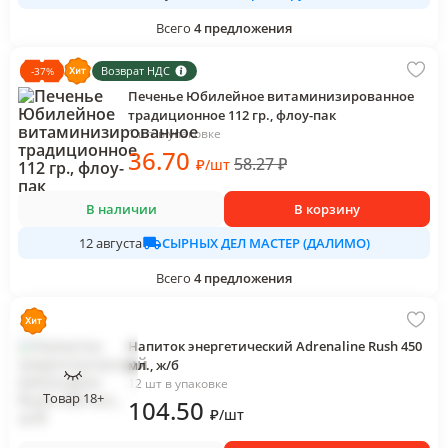
Всего
4
предложения
Возврат НДС
-
37
%
Печенье Юбилейное витаминизированное
традиционное 112 гр., флоу-пак
1 шт в упаковке
36
.70
58.27
₽
₽
/
шт
В наличии
В корзину
СЫРНЫХ ДЕЛ МАСТЕР (ДАЛИМО)
12 августа
Всего
4
предложения
Напиток энергетический Adrenaline Rush 450
мл., ж/б
12 шт в упаковке
Товар 18+
104
.50
₽
/
шт