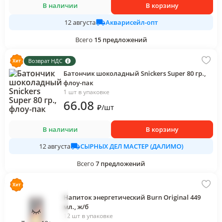
В наличии
В корзину
Акварисейл-опт
12 августа
Всего
15
предложений
Возврат НДС
Батончик шоколадный Snickers Super 80 гр.,
флоу-пак
1 шт в упаковке
66
.08
₽
/
шт
В наличии
В корзину
СЫРНЫХ ДЕЛ МАСТЕР (ДАЛИМО)
12 августа
Всего
7
предложений
Напиток энергетический Burn Original 449
мл., ж/б
12 шт в упаковке