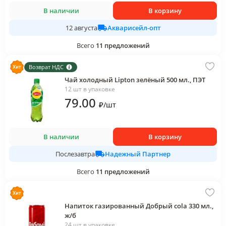
В наличии
В корзину
Акварисейл-опт
12 августа
Всего
11
предложений
Возврат НДС
Чай холодный Lipton зелёный 500 мл., ПЭТ
12 шт в упаковке
79
.00
₽
/
шт
В наличии
В корзину
Надежный Партнер
Послезавтра
Всего
11
предложений
Напиток газированный Добрый cola 330 мл.,
ж/б
24 шт в упаковке