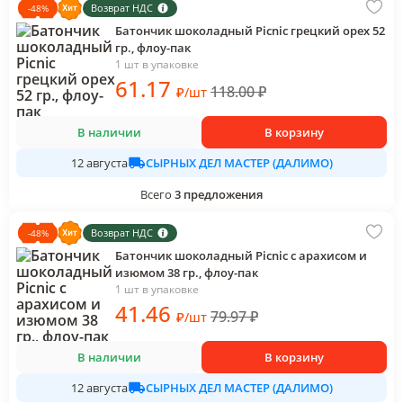
Возврат НДС
-
48
%
Батончик шоколадный Picnic грецкий орех 52
гр., флоу-пак
1 шт в упаковке
61
.17
118.00
₽
₽
/
шт
В наличии
В корзину
СЫРНЫХ ДЕЛ МАСТЕР (ДАЛИМО)
12 августа
Всего
3
предложения
Возврат НДС
-
48
%
Батончик шоколадный Picnic с арахисом и
изюмом 38 гр., флоу-пак
1 шт в упаковке
41
.46
79.97
₽
₽
/
шт
В наличии
В корзину
СЫРНЫХ ДЕЛ МАСТЕР (ДАЛИМО)
12 августа