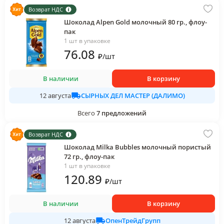
Возврат НДС
Шоколад Alpen Gold молочный 80 гр., флоу-
пак
1 шт в упаковке
76
.08
₽
/
шт
В наличии
В корзину
СЫРНЫХ ДЕЛ МАСТЕР (ДАЛИМО)
12 августа
Всего
7
предложений
Возврат НДС
Шоколад Milka Bubbles молочный пористый
72 гр., флоу-пак
1 шт в упаковке
120
.89
₽
/
шт
В наличии
В корзину
ОпенТрейдГрупп
12 августа