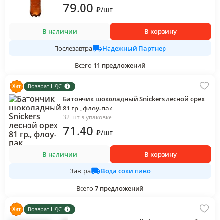
79
.00
₽
/
шт
В наличии
В корзину
Надежный Партнер
Послезавтра
Всего
11
предложений
Возврат НДС
Батончик шоколадный Snickers лесной орех
81 гр., флоу-пак
32 шт в упаковке
71
.40
₽
/
шт
В наличии
В корзину
Вода соки пиво
Завтра
Всего
7
предложений
Возврат НДС