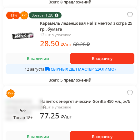
Всего
8
предложений
Возврат НДС
-
53
%
Карамель леденцовая Halls ментол экстра 25
гр., бумага
12 шт в упаковке
28
.50
60.28
₽
₽
/
шт
В наличии
В корзину
СЫРНЫХ ДЕЛ МАСТЕР (ДАЛИМО)
12 августа
Всего
5
предложений
Напиток энергетический Gorilla 450 мл., ж/б
24 шт в упаковке
77
.25
₽
/
шт
Товар 18+
В наличии
В корзину