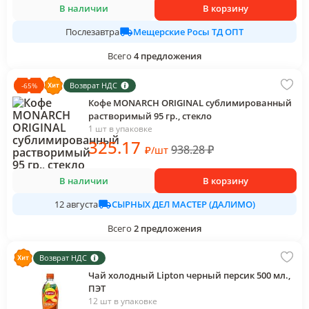
В наличии
В корзину
Мещерские Росы ТД ОПТ
Послезавтра
Всего
4
предложения
Возврат НДС
-
65
%
Кофе MONARCH ORIGINAL сублимированный
растворимый 95 гр., стекло
1 шт в упаковке
325
.17
938.28
₽
₽
/
шт
В наличии
В корзину
СЫРНЫХ ДЕЛ МАСТЕР (ДАЛИМО)
12 августа
Всего
2
предложения
Возврат НДС
Чай холодный Lipton черный персик 500 мл.,
ПЭТ
12 шт в упаковке