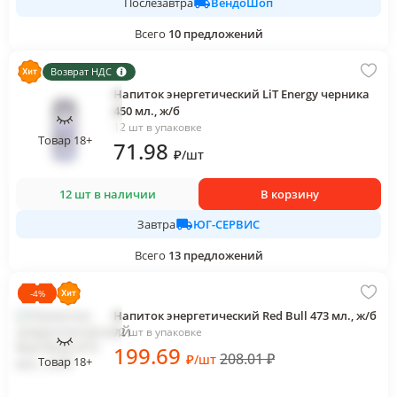
ВендоШоп
Послезавтра
Всего
10
предложений
Возврат НДС
Напиток энергетический LiT Energy черника
450 мл., ж/б
12 шт в упаковке
Товар 18+
71
.98
₽
/
шт
12 шт в наличии
В корзину
ЮГ-СЕРВИС
Завтра
Всего
13
предложений
-
4
%
Напиток энергетический Red Bull 473 мл., ж/б
12 шт в упаковке
199
.69
208.01
₽
₽
/
шт
Товар 18+