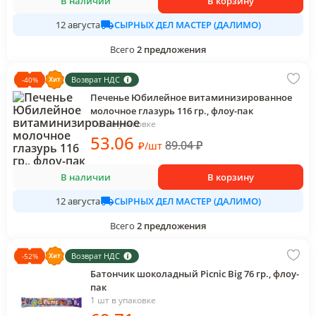
В наличии
В корзину
СЫРНЫХ ДЕЛ МАСТЕР (ДАЛИМО)
12 августа
Всего
2
предложения
Возврат НДС
-
40
%
Печенье Юбилейное витаминизированное
молочное глазурь 116 гр., флоу-пак
1 шт в упаковке
53
.06
89.04
₽
₽
/
шт
В наличии
В корзину
СЫРНЫХ ДЕЛ МАСТЕР (ДАЛИМО)
12 августа
Всего
2
предложения
Возврат НДС
-
52
%
Батончик шоколадный Picnic Big 76 гр., флоу-
пак
1 шт в упаковке