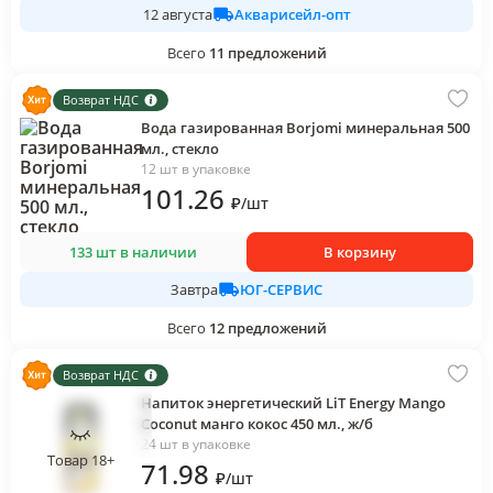
Акварисейл-опт
12 августа
Всего
11
предложений
Возврат НДС
Вода газированная Borjomi минеральная 500
мл., стекло
12 шт в упаковке
101
.26
₽
/
шт
133 шт в наличии
В корзину
ЮГ-СЕРВИС
Завтра
Всего
12
предложений
Возврат НДС
Напиток энергетический LiT Energy Mango
Coconut манго кокос 450 мл., ж/б
24 шт в упаковке
Товар 18+
71
.98
₽
/
шт