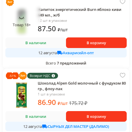
Напиток энергетический Burn яблоко киви
449 мл., ж/б
12 шт в упаковке
Товар 18+
87
.50
₽
/
шт
В наличии
В корзину
Акварисейл-опт
12 августа
Всего
7
предложений
Возврат НДС
-
51
%
Шоколад Alpen Gold молочный с фундуком 80
гр., флоу-пак
1 шт в упаковке
86
.90
175.72
₽
₽
/
шт
В наличии
В корзину
СЫРНЫХ ДЕЛ МАСТЕР (ДАЛИМО)
12 августа