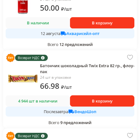
50
.00
₽
/
шт
В наличии
В корзину
Акварисейл-опт
12 августа
Всего
12
предложений
Возврат НДС
Батончик шоколадный Twix Extra 82 гр., флоу-
пак
24 шт в упаковке
66
.98
₽
/
шт
4 944 шт в наличии
В корзину
ВендоШоп
Послезавтра
Всего
9
предложений
Возврат НДС