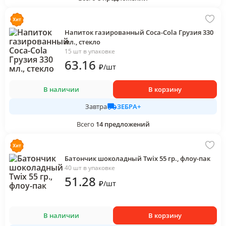
Напиток газированный Coca-Cola Грузия 330
мл., стекло
15 шт в упаковке
63
.16
₽
/
шт
В наличии
В корзину
ЗЕБРА+
Завтра
Всего
14
предложений
Батончик шоколадный Twix 55 гр., флоу-пак
40 шт в упаковке
51
.28
₽
/
шт
В наличии
В корзину