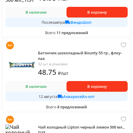
В наличии
В корзину
ВендоШоп
Послезавтра
Всего
11
предложений
Батончик шоколадный Bounty 55 гр., флоу-
пак
32 шт в упаковке
48
.75
₽
/
шт
В наличии
В корзину
Акварисейл-опт
12 августа
Всего
8
предложений
Чай холодный Lipton черный лимон 500 мл.,
ПЭТ