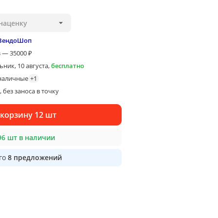
наценку
ВендоШоп
 — 35000 ₽
ник, 10 августа
,
бесплатно
наличные
+
1
 без заноса в точку
 корзину 12 шт
96 шт в наличии
го
8
предложений