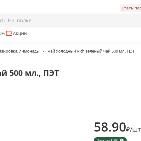
Стать п
00 мл., ПЭТ
 мес
исание
50%
Акции
газировка, лимонады
•
Чай холодный Rich зеленый чай 500 мл., ПЭТ
й 500 мл., ПЭТ
58
.90
₽
/
шт
Возврат НДС