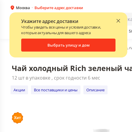
Москва
Выберите адрес доставки
Чай холодный Rich зеленый чай 5
12 шт в упаковке , срок годности 6
Каталог
Для бизнеса
Укажите адрес доставки
Акции
Все поставщики и цены
Оп
Чтобы увидеть все цены и условия доставки,
Бренды
Прайс-листы поставщиков
Скидки до 
NEW
которые актуальны для вашего адреса
Выбрать улицу и дом
Главная
•
Каталог
•
Для сервиса и сферы услуг
•
Напитки, 
Чай холодный Rich зеленый ча
12 шт в упаковке , срок годности 6 мес
Акции
Все поставщики и цены
Описание