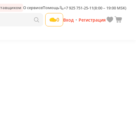
оставщиком
О сервисе
Помощь
+7 925 751-25-11
(8:00 – 19:00 MSK)
Добавить свою наценку
0
Вход
Регистрация
•