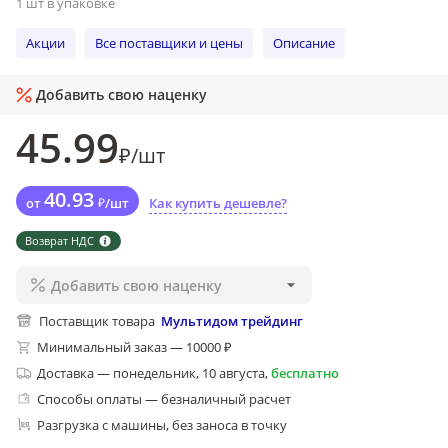
1 шт в упаковке
Акции
Все поставщики и цены
Описание
Добавить свою наценку
45
.99
₽
/
шт
40
.93
от
₽
/
шт
Как купить дешевле?
Возврат НДС
Добавить свою наценку
Поставщик товара
Мультидом трейдинг
Минимальный заказ — 10000 ₽
Доставка
—
понедельник, 10 августа
,
бесплатно
Способы оплаты — безналичный расчет
Разгрузка с машины, без заноса в точку