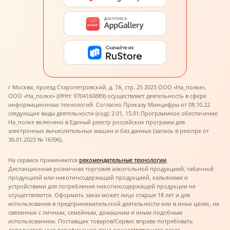
г Москва, проезд Старопетровский, д. 7А, стр. 25 2025 ООО «На_полке».
ООО «На_полке» (ИНН: 9704160889) осуществляет деятельность в сфере
информационных технологий. Согласно Приказу Минцифры от 08.10.22
следующие виды деятельности (код): 2.01, 15.01.
Программное обеспечение
На_полке включено в Единый реестр российских программ для
электронных вычислительных машин и баз данных (запись в реестре от
30.01.2023 № 16396).
На сервисе применяются
рекомендательные технологии
.
Дистанционная розничная торговля алкогольной продукцией, табачной
продукцией или никотинсодержащей продукцией, кальянами и
устройствами для потребления никотинсодержащей продукции не
осуществляется. Оформить заказ может лицо старше 18 лет и для
использования в предпринимательской деятельности или в иных целях, не
связанных с личным, семейным, домашним и иным подобным
использованием. Поставщик товаров/Сервис вправе потребовать
дополнительную верификацию лица осуществляющего заказ.