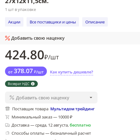
27х12х11,5см.
1 шт в упаковке
Акции
Все поставщики и цены
Описание
Добавить свою наценку
424
.80
₽
/
шт
378
.07
от
₽
/
шт
Как купить дешевле?
Возврат НДС
Добавить свою наценку
Поставщик товара
Мультидом трейдинг
Минимальный заказ — 10000 ₽
Доставка
—
среда, 12 августа
,
бесплатно
Способы оплаты — безналичный расчет