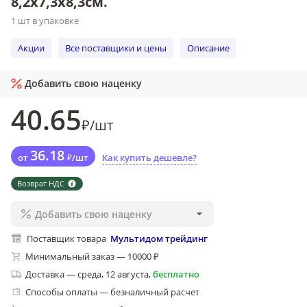
8,2х7,3х8,3см.
1 шт в упаковке
Акции
Все поставщики и цены
Описание
Добавить свою наценку
40
.65
₽
/
шт
36
.18
от
₽
/
шт
Как купить дешевле?
Возврат НДС
Добавить свою наценку
Поставщик товара
Мультидом трейдинг
Минимальный заказ — 10000 ₽
Доставка
—
среда, 12 августа
,
бесплатно
Способы оплаты — безналичный расчет