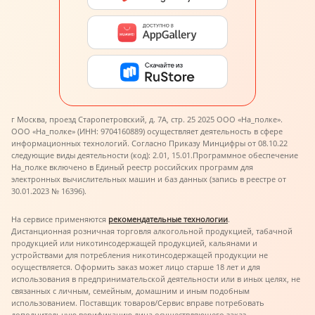
г Москва, проезд Старопетровский, д. 7А, стр. 25 2025 ООО «На_полке».
ООО «На_полке» (ИНН: 9704160889) осуществляет деятельность в сфере
информационных технологий. Согласно Приказу Минцифры от 08.10.22
следующие виды деятельности (код): 2.01, 15.01.
Программное обеспечение
На_полке включено в Единый реестр российских программ для
электронных вычислительных машин и баз данных (запись в реестре от
30.01.2023 № 16396).
На сервисе применяются
рекомендательные технологии
.
Дистанционная розничная торговля алкогольной продукцией, табачной
продукцией или никотинсодержащей продукцией, кальянами и
устройствами для потребления никотинсодержащей продукции не
осуществляется. Оформить заказ может лицо старше 18 лет и для
использования в предпринимательской деятельности или в иных целях, не
связанных с личным, семейным, домашним и иным подобным
использованием. Поставщик товаров/Сервис вправе потребовать
дополнительную верификацию лица осуществляющего заказ.