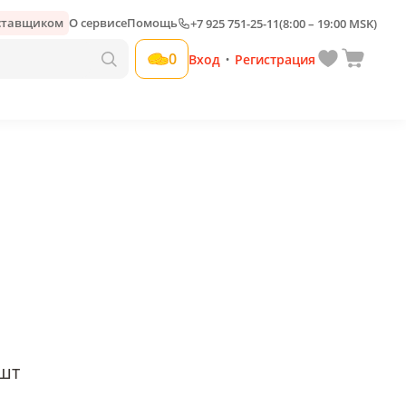
оставщиком
О сервисе
Помощь
+7 925 751-25-11
(8:00 – 19:00 MSK)
Добавить свою наценку
0
Вход
Регистрация
•
шт