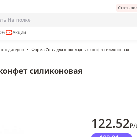
Стать п
силиконовая
е
50%
Акции
я кондитеров
•
Форма Совы для шоколадных конфет силиконовая
конфет силиконовая
122
.52
₽
/