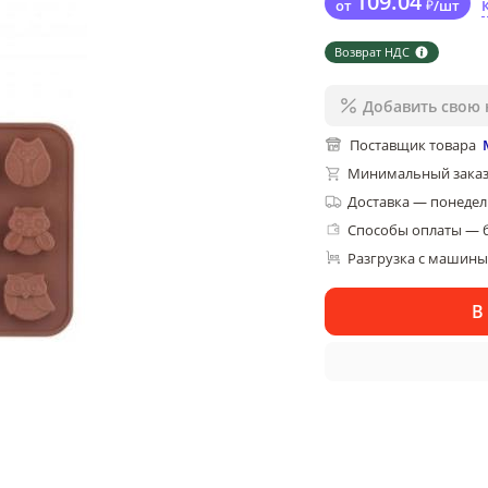
109
.04
от
₽
/
шт
Возврат НДС
Добавить свою 
Поставщик товара
Минимальный заказ
Доставка
—
понедель
Способы оплаты — 
Разгрузка с машины,
В