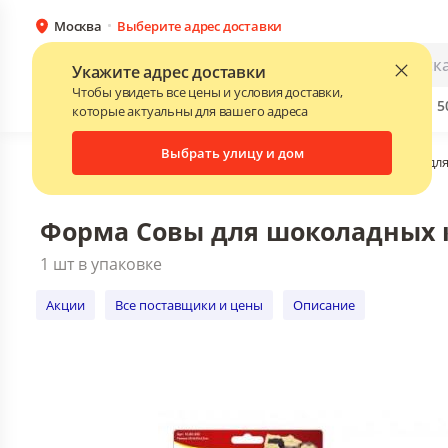
Москва
Выберите адрес доставки
Форма Совы для шоколадных конфет 
1 шт в упаковке
Каталог
Для бизнеса
Укажите адрес доставки
Акции
Все поставщики и цены
Описани
Чтобы увидеть все цены и условия доставки,
Бренды
Прайс-листы поставщиков
Скидки до 
NEW
которые актуальны для вашего адреса
Выбрать улицу и дом
Главная
•
Каталог
•
Посуда и принадлежности
•
Товары дл
Форма Совы для шоколадных 
1 шт в упаковке
Акции
Все поставщики и цены
Описание