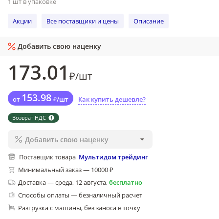
1 шт в упаковке
Акции
Все поставщики и цены
Описание
Добавить свою наценку
173
.01
₽
/
шт
153
.98
от
₽
/
шт
Как купить дешевле?
Возврат НДС
Добавить свою наценку
Поставщик товара
Мультидом трейдинг
Минимальный заказ — 10000 ₽
Доставка
—
среда, 12 августа
,
бесплатно
Способы оплаты — безналичный расчет
Разгрузка с машины, без заноса в точку