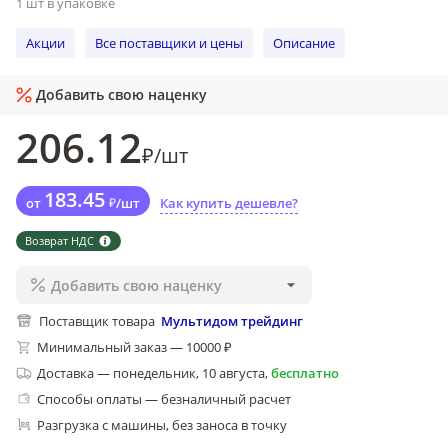
1 шт в упаковке
Акции
Все поставщики и цены
Описание
Добавить свою наценку
206
.12
₽
/
шт
183
.45
от
₽
/
шт
Как купить дешевле?
Возврат НДС
Добавить свою наценку
Поставщик товара
Мультидом трейдинг
Минимальный заказ — 10000 ₽
Доставка
—
понедельник, 10 августа
,
бесплатно
Способы оплаты — безналичный расчет
Разгрузка с машины, без заноса в точку