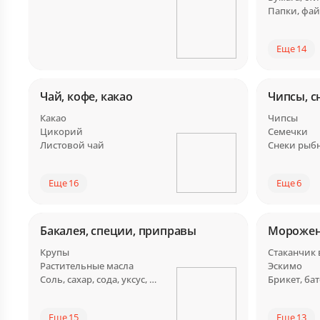
Папки, фа
Еще 14
Чай, кофе, какао
Чипсы, с
Какао
Чипсы
Цикорий
Семечки
Листовой чай
Снеки рыб
Еще 16
Еще 6
Бакалея, специи, приправы
Мороже
Крупы
Стаканчик
Растительные масла
Эскимо
Соль, сахар, сода, уксус, заменители
Еще 15
Еще 13