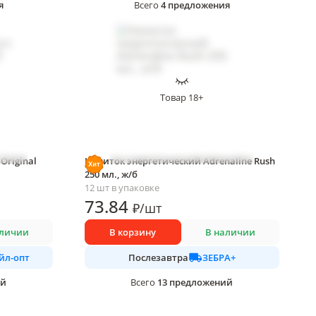
я
4
предложения
Всего
Товар 18+
Original
Напиток энергетический Adrenaline Rush
250 мл., ж/б
12 шт в упаковке
73
.84
₽
/
шт
аличии
В корзину
В наличии
йл-опт
ЗЕБРА+
Послезавтра
ий
13
предложений
Всего