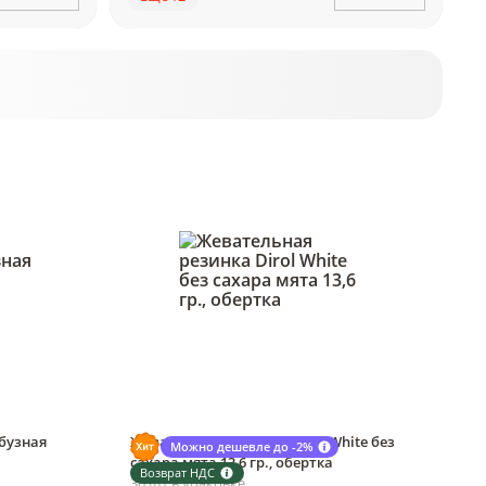
бузная
Жевательная резинка Dirol White без
Можно дешевле до -2%
сахара мята 13,6 гр., обертка
Возврат НДС
30 шт в упаковке