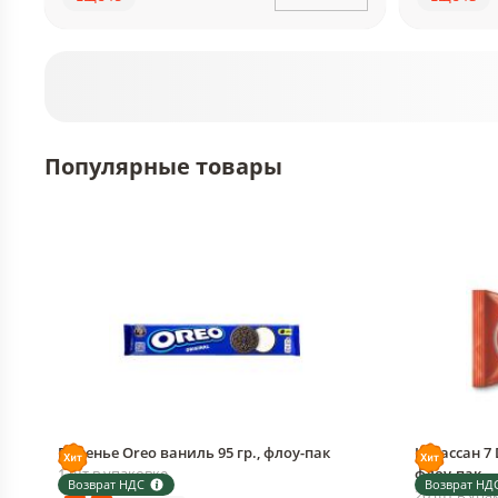
Популярные товары
Печенье Oreo ваниль 95 гр., флоу-пак
Круассан 7 
1 шт в упаковке
флоу-пак
Возврат НДС
Возврат НД
20 шт в упа