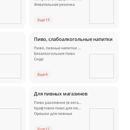
Жевательная резинка
Еще 15
Пиво, слабоалкогольные напитки
Пиво, пивные напитки Россия
Безалкогольное пиво
Сидр
Еще 6
Для пивных магазинов
Пиво разливное (в кегах) для пивных
Крафтовое пиво для пивных
Орешки для пивных
Еще 12