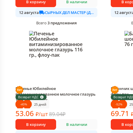
В корзину
В наличии
В кор
СЫРНЫХ ДЕЛ МАСТЕР (ДАЛИМО)
12 августа
12 август
3
предложения
Всего
Печенье Юбилейное
Батончик шо
витаминизированное молочное глазурь
флоу-пак
Возврат НДС
Возврат НД
116 гр., флоу-пак
1 шт в упак
-
40
%
-
52
%
25 дней
2
1 шт в упаковке
53
.06
69
.71
₽
/
шт
89.04
₽
В корзину
В наличии
В кор