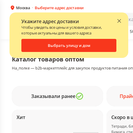
Москва
Выберите адрес доставки
Каталог
Для бизнеса
Укажите адрес доставки
Чтобы увидеть все цены и условия доставки,
Бренды
Прайс-листы поставщиков
Скидки до 
NEW
которые актуальны для вашего адреса
Выбрать улицу и дом
Главная
•
Каталог
Каталог товаров оптом
На_полке — b2b-маркетплейс для закупок продуктов питания оп
Заказывали ранее
Прай
Хит
Скоро в 
Бумага, ст