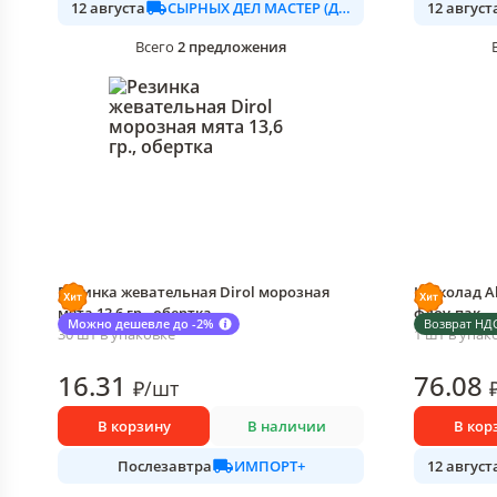
СЫРНЫХ ДЕЛ МАСТЕР (ДАЛИМО)
12 августа
12 август
2
предложения
Всего
Резинка жевательная Dirol морозная
Шоколад Al
мята 13,6 гр., обертка
флоу-пак
Можно дешевле до -2%
Возврат НД
30 шт в упаковке
1 шт в упак
16
.31
76
.08
₽
/
шт
В корзину
В наличии
В кор
ИМПОРТ+
Послезавтра
12 август