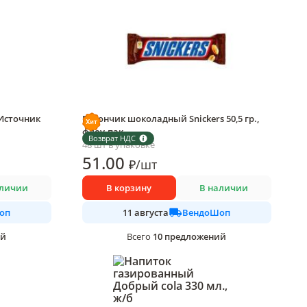
Источник
Батончик шоколадный Snickers 50,5 гр.,
флоу-пак
Возврат НДС
48 шт в упаковке
51
.00
₽
/
шт
аличии
В корзину
В наличии
оп
ВендоШоп
11 августа
ий
10
предложений
Всего