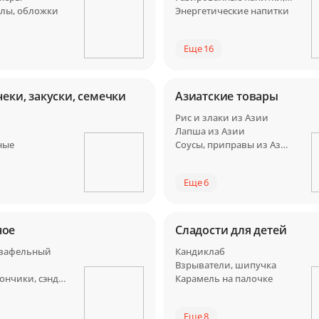
йлы, обложки
Энергетические напитки
Еще 16
неки, закуски, семечки
Азиатские товары
Рис и злаки из Азии
Лапша из Азии
ные
Соусы, приправы из Азии
Еще 6
ное
Сладости для детей
 вафельный
Кандиклаб
Взрыватели, шипучка
Брикет, батончики, сэндвичи
Карамель на палочке
Еще 8