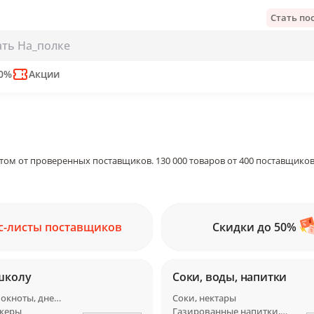
Стать п
50%
Акции
том от проверенных поставщиков. 130 000 товаров от 400 поставщиков
с-листы поставщиков
Скидки до 50%
школу
Соки, воды, напитки
Тетради, блокноты, дневники
Соки, нектары
икеры
Газированные напитки, лимонады