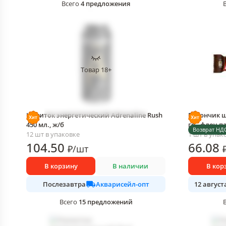
4
предложения
Всего
Товар 18+
Напиток энергетический Adrenaline Rush
Батончик ш
450 мл., ж/б
гр., флоу-п
Возврат НД
12 шт в упаковке
1 шт в упак
104
.50
66
.08
₽
/
шт
В корзину
В наличии
В кор
Акварисейл-опт
Послезавтра
12 август
15
предложений
Всего