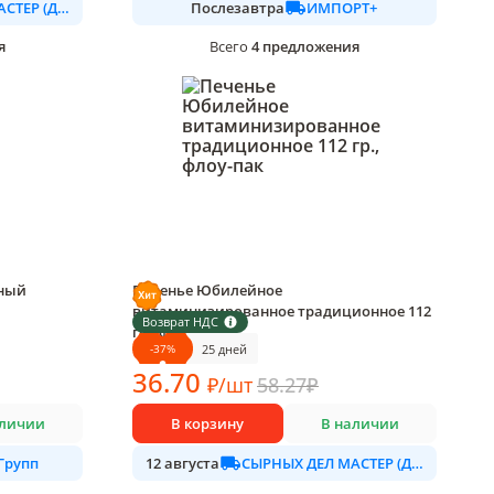
СЫРНЫХ ДЕЛ МАСТЕР (ДАЛИМО)
ИМПОРТ+
Послезавтра
я
4
предложения
Всего
чный
Печенье Юбилейное
витаминизированное традиционное 112
Возврат НДС
гр., флоу-пак
-
37
%
25 дней
1 шт в упаковке
36
.70
₽
/
шт
58.27
₽
аличии
В корзину
В наличии
Групп
СЫРНЫХ ДЕЛ МАСТЕР (ДАЛИМО)
12 августа