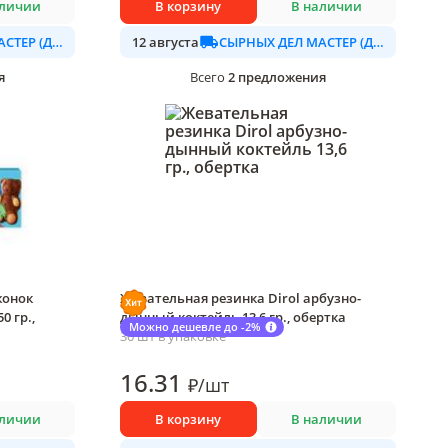
аличии
В корзину
В наличии
СЫРНЫХ ДЕЛ МАСТЕР (ДАЛИМО)
СЫРНЫХ ДЕЛ МАСТЕР (ДАЛИМО)
12 августа
я
2
предложения
Всего
жонок
Жевательная резинка Dirol арбузно-
 гр.,
дынный коктейль 13,6 гр., обертка
Можно дешевле до -2%
30 шт в упаковке
16
.31
₽
/
шт
аличии
В корзину
В наличии