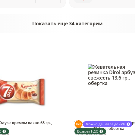
Показать ещё 34 категории
Days с кремом какао 65 гр.,
Жевательная резинка Dirol ар
Можно дешевле до -2%
свежесть 13,6 гр., обертка
С
Возврат НДС
ковке
30 шт в упаковке