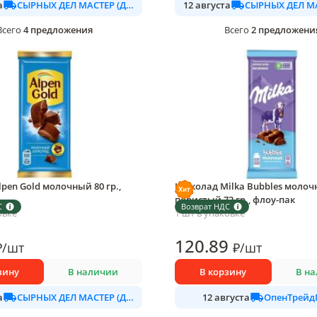
СЫРНЫХ ДЕЛ МАСТЕР (ДАЛИМО)
а
12 августа
4
предложения
2
предложени
Всего
Всего
pen Gold молочный 80 гр.,
Шоколад Milka Bubbles моло
пористый 72 гр., флоу-пак
С
Возврат НДС
овке
1 шт в упаковке
120
.89
₽
/
шт
₽
/
шт
зину
В наличии
В корзину
В н
СЫРНЫХ ДЕЛ МАСТЕР (ДАЛИМО)
ОпенТрейд
а
12 августа