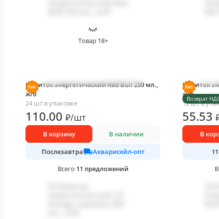
Товар 18+
Напиток энергетический Red Bull 250 мл.,
Напиток эн
ж/б
ж/б
Возврат НД
24 шт в упаковке
12 шт в упа
110
.00
55
.53
₽
/
шт
В корзину
В наличии
В кор
Акварисейл-опт
Послезавтра
11
11
предложений
Всего
В