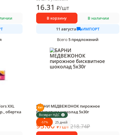
16
.31
₽
/
шт
аличии
В корзину
В наличии
Т
ИМПОРТ
11 августа
я
5
предложений
Всего
ors XXL
БАРНИ МЕДВЕЖОНОК пирожное
р., обертка
бисквитное шоколад 5х30г
Возврат НДС
1 шт в упаковке
-
57
%
25 дней
93
.00
₽
/
шт
218.74
₽