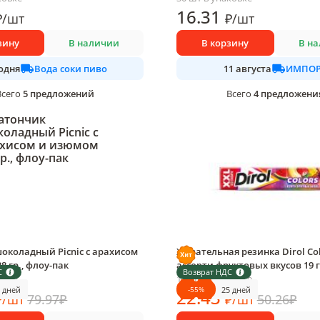
16
.31
₽
/
шт
₽
/
шт
зину
В наличии
В корзину
В н
Вода соки пиво
ИМПОР
одня
11 августа
5
предложений
4
предложени
Всего
Всего
околадный Picnic с арахисом
Жевательная резинка Dirol Col
8 гр., флоу-пак
ассорти фруктовых вкусов 19 г
С
Возврат НДС
овке
18 шт в упаковке
-
55
%
5 дней
25 дней
22
.43
₽
/
шт
79.97
₽
₽
/
шт
50.26
₽