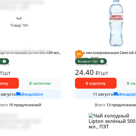
Товар 18+
ергетический Drive Me 449 мл.,
Вода негазированная Святой 
500 мл., ПЭТ
С
Возврат НДС
ковке
12 шт в упаковке
24
.40
₽
/
шт
₽
/
шт
зину
В наличии
В корзину
В н
ВендоШоп
ВендоШ
 августа
11 августа
10
предложений
13
предложен
сего
Всего