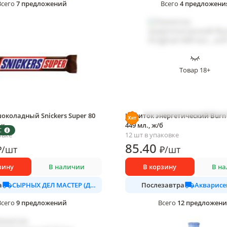
7
предложений
4
предложени
Всего
Всего
Товар 18+
околадный Snickers Super 80
Напиток энергетический Burn 
ак
449 мл., ж/б
С
овке
12 шт в упаковке
85
.40
₽
/
шт
₽
/
шт
зину
В наличии
В корзину
В н
СЫРНЫХ ДЕЛ МАСТЕР (ДАЛИМО)
Акварисе
а
Послезавтра
9
предложений
12
предложен
Всего
Всего