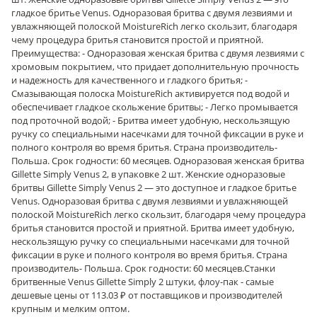
гладкое бритье Venus. Одноразовая бритва с двумя лезвиями и
увлажняющей полоской MoistureRich легко скользит, благодаря
чему процедура бритья становится простой и приятной.
Преимущества: - Одноразовая женская бритва с двумя лезвиями с
хромовым покрытием, что придает дополнительную прочность
и надежность для качественного и гладкого бритья; -
Смазывающая полоска MoistureRich активируется под водой и
обеспечивает гладкое скольжение бритвы; - Легко промывается
под проточной водой; - Бритва имеет удобную, нескользящую
ручку со специальными насечками для точной фиксации в руке и
полного контроля во время бритья. Страна производитель-
Польша. Срок годности: 60 месяцев. Одноразовая женская бритва
Gillette Simply Venus 2, в упаковке 2 шт. Женские одноразовые
бритвы Gillette Simply Venus 2 — это доступное и гладкое бритье
Venus. Одноразовая бритва с двумя лезвиями и увлажняющей
полоской MoistureRich легко скользит, благодаря чему процедура
бритья становится простой и приятной. Бритва имеет удобную,
нескользящую ручку со специальными насечками для точной
фиксации в руке и полного контроля во время бритья. Страна
производитель- Польша. Срок годности: 60 месяцев.
Станки
бритвенные Venus Gillette Simply 2 штуки, флоу-пак - самые
дешевые цены от 113.03 ₽ от поставщиков и производителей
крупным и мелким оптом.