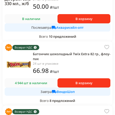
50
.00
₽
/
шт
В наличии
В корзину
Акварисейл-опт
Послезавтра
Всего
10
предложений
Возврат НДС
Батончик шоколадный Twix Extra 82 гр., флоу-
пак
24 шт в упаковке
66
.98
₽
/
шт
4 944 шт в наличии
В корзину
ВендоШоп
Завтра
Всего
8
предложений
Возврат НДС