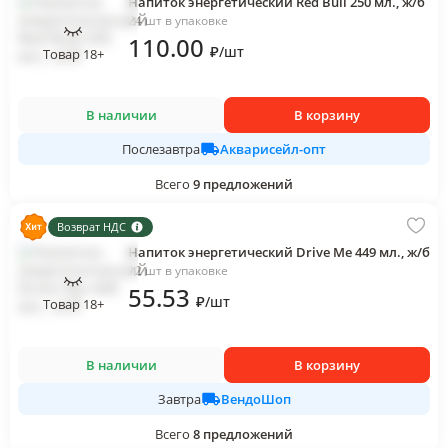
Напиток энергетический Red Bull 250 мл., ж/б
24 шт в упаковке
110
.00
₽
/
шт
Товар 18+
В наличии
В корзину
Акварисейл-опт
Послезавтра
Всего
9
предложений
Возврат НДС
Напиток энергетический Drive Me 449 мл., ж/б
12 шт в упаковке
55
.53
₽
/
шт
Товар 18+
В наличии
В корзину
ВендоШоп
Завтра
Всего
8
предложений