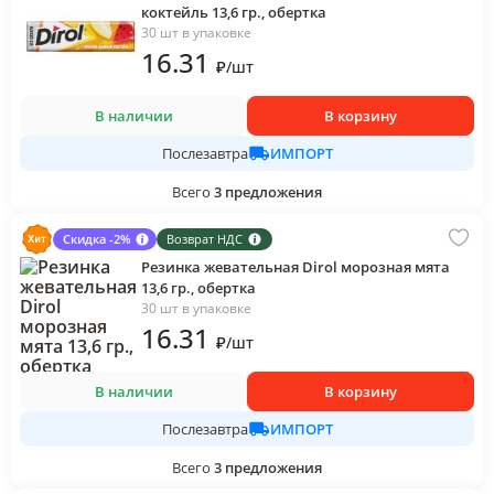
коктейль 13,6 гр., обертка
30 шт в упаковке
16
.31
₽
/
шт
В наличии
В корзину
ИМПОРТ
Послезавтра
Всего
3
предложения
Скидка -2%
Возврат НДС
Резинка жевательная Dirol морозная мята
13,6 гр., обертка
30 шт в упаковке
16
.31
₽
/
шт
В наличии
В корзину
ИМПОРТ
Послезавтра
Всего
3
предложения