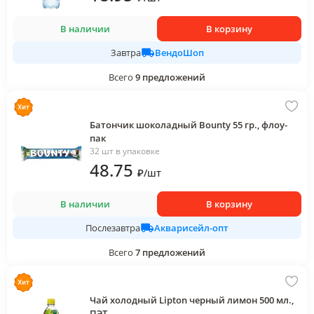
В наличии
В корзину
ВендоШоп
Завтра
Всего
9
предложений
Батончик шоколадный Bounty 55 гр., флоу-
пак
32 шт в упаковке
48
.75
₽
/
шт
В наличии
В корзину
Акварисейл-опт
Послезавтра
Всего
7
предложений
Чай холодный Lipton черный лимон 500 мл.,
ПЭТ