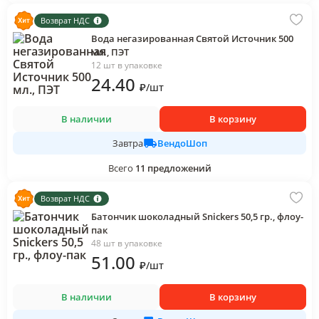
Возврат НДС
Вода негазированная Святой Источник 500
мл., ПЭТ
12 шт в упаковке
24
.40
₽
/
шт
В наличии
В корзину
ВендоШоп
Завтра
Всего
11
предложений
Возврат НДС
Батончик шоколадный Snickers 50,5 гр., флоу-
пак
48 шт в упаковке
51
.00
₽
/
шт
В наличии
В корзину