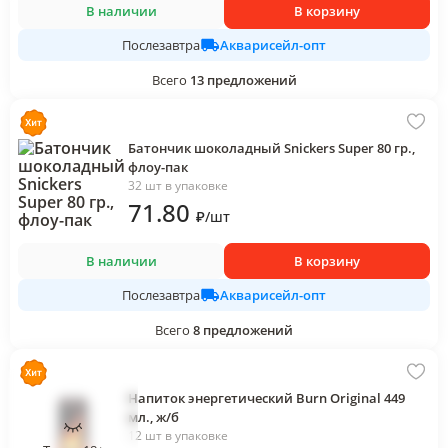
В наличии
В корзину
Акварисейл-опт
Послезавтра
Всего
13
предложений
Батончик шоколадный Snickers Super 80 гр.,
флоу-пак
32 шт в упаковке
71
.80
₽
/
шт
В наличии
В корзину
Акварисейл-опт
Послезавтра
Всего
8
предложений
Напиток энергетический Burn Original 449
мл., ж/б
12 шт в упаковке