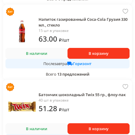
Напиток газированный Coca-Cola Грузия 330
мл., стекло
15 шт в упаковке
63
.00
₽
/
шт
В наличии
В корзину
Горизонт
Послезавтра
Всего
13
предложений
Батончик шоколадный Twix 55 гр., флоу-пак
40 шт в упаковке
51
.28
₽
/
шт
В наличии
В корзину