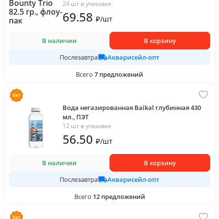
24 шт в упаковке
69
.58
₽
/
шт
В наличии
В корзину
Акварисейл-опт
Послезавтра
Всего
7
предложений
Вода негазированная Baikal глубинная 430
мл., ПЭТ
12 шт в упаковке
56
.50
₽
/
шт
В наличии
В корзину
Акварисейл-опт
Послезавтра
Всего
12
предложений