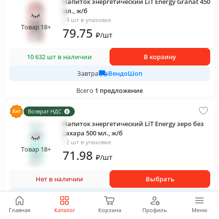
Напиток энергетический LiT Energy Granat 450
мл., ж/б
24 шт в упаковке
Товар 18+
79
.75
₽
/
шт
10 632 шт в наличии
В корзину
ВендоШоп
Завтра
Всего
1
предложение
Возврат НДС
Напиток энергетический LiT Energy зеро без
сахара 500 мл., ж/б
12 шт в упаковке
Товар 18+
71
.98
₽
/
шт
Нет в наличии
Выбрать
ЮГ-СЕРВИС
Главная
Каталог
Корзина
Профиль
Меню
Всего
10
предложений