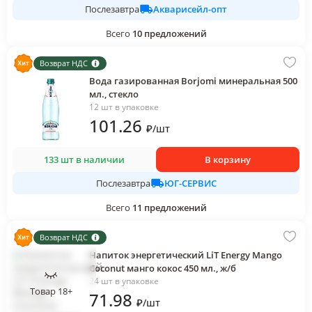
Акварисейл-опт
Послезавтра
Всего
10
предложений
Возврат НДС
Вода газированная Borjomi минеральная 500
мл., стекло
12 шт в упаковке
101
.26
₽
/
шт
133 шт в наличии
В корзину
ЮГ-СЕРВИС
Послезавтра
Всего
11
предложений
Возврат НДС
Напиток энергетический LiT Energy Mango
Coconut манго кокос 450 мл., ж/б
24 шт в упаковке
Товар 18+
71
.98
₽
/
шт