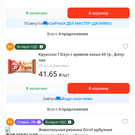
В наличии
В корзину
СЫРНЫХ ДЕЛ МАСТЕР (ДАЛИМО)
10 августа
Всего
4
предложения
Возврат НДС
Круассан 7 Days с кремом какао 65 гр., флоу-
пак
20 шт в упаковке
41
.65
₽
/
шт
В наличии
В корзину
Вода соки пиво
Завтра
Всего
4
предложения
Скидка -2%
Возврат НДС
Жевательная резинка Dirol арбузная