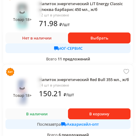
Напиток энергетический LiT Energy Classic
клюква барбарис 450 мл., ж/б
12 шт в упаковке
Товар 18+
71
.98
₽
/
шт
Нет в наличии
Выбрать
ЮГ-СЕРВИС
Всего
11
предложений
Напиток энергетический Red Bull 355 мл., ж/б
24 шт в упаковке
150
.21
₽
/
шт
Товар 18+
В наличии
В корзину
Акварисейл-опт
Послезавтра
Всего
6
предложений