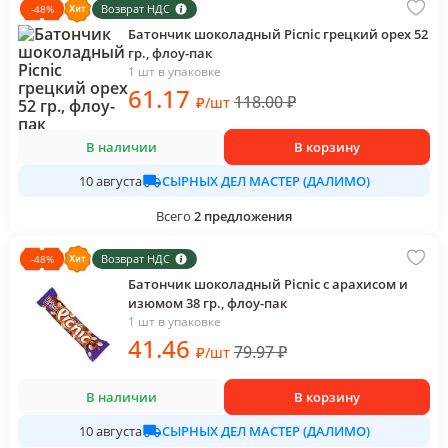
Возврат НДС
-
48
%
Батончик шоколадный Picnic грецкий орех 52
гр., флоу-пак
1 шт в упаковке
61
.17
118.00
₽
₽
/
шт
В наличии
В корзину
СЫРНЫХ ДЕЛ МАСТЕР (ДАЛИМО)
10 августа
Всего
2
предложения
Возврат НДС
-
48
%
Батончик шоколадный Picnic с арахисом и
изюмом 38 гр., флоу-пак
1 шт в упаковке
41
.46
79.97
₽
₽
/
шт
В наличии
В корзину
СЫРНЫХ ДЕЛ МАСТЕР (ДАЛИМО)
10 августа