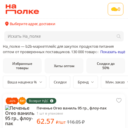
0
Выберите адрес доставки
На_полке — b2b-маркетплейс для закупок продуктов питания
оптом от проверенных поставщиков. 130 000 товаров от 400
Показать ещё
поставщиков и производителей в 35 категориях товаров
Избранные
Скидки до
Хиты оптом
товары
50%
Ваша наценка %
Скидки
Бренд
Мин. заказ
Возврат НДС
-
46
%
Печенье Oreo ваниль 95 гр., флоу-пак
1 шт в упаковке
62
.57
116.05
₽
₽
/
шт