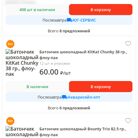
408 шт в наличии
В корзину
ЮГ-СЕРВИС
Послезавтра
Всего
8
предложений
Батончик шоколадный KitKat Chunky 38 гр.,
флоу-пак
12 шт в упаковке
60
.00
₽
/
шт
В наличии
В корзину
Акварисейл-опт
Послезавтра
Всего
6
предложений
Батончик шоколадный Bounty Trio 82.5 гр.,
флоу-пак