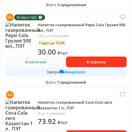
Всего
3
предложения
Возврат НДС
Напиток газированный Pepsi Cola Грузия 500
мл., ПЭТ
120 шт в упаковке
Годен до 10.04
30
.00
₽
/
шт
В наличии
В корзину
ВендоШоп
Завтра
Всего
7
предложений
Напиток газированный Coca-Cola zero
Казахстан 1 л., ПЭТ
9 шт в упаковке
73
.92
₽
/
шт