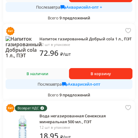
Акварисейл-опт +
Послезавтра
Всего
9
предложений
Напиток газированный Добрый cola 1 л., ПЭТ
12 шт в упаковке
72
.96
₽
/
шт
В наличии
В корзину
Акварисейл-опт
Послезавтра
Всего
9
предложений
Возврат НДС
Вода негазированная Сенежская
минеральная 500 мл., ПЭТ
12 шт в упаковке
18
.95
₽
/
шт