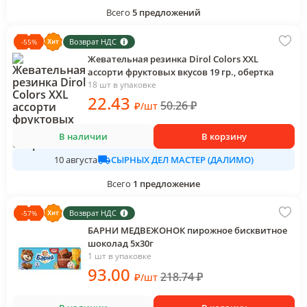
Всего
5
предложений
Возврат НДС
-
55
%
Жевательная резинка Dirol Colors XXL
ассорти фруктовых вкусов 19 гр., обертка
18 шт в упаковке
22
.43
50.26
₽
₽
/
шт
В наличии
В корзину
СЫРНЫХ ДЕЛ МАСТЕР (ДАЛИМО)
10 августа
Всего
1
предложение
Возврат НДС
-
57
%
БАРНИ МЕДВЕЖОНОК пирожное бисквитное
шоколад 5х30г
1 шт в упаковке
93
.00
218.74
₽
₽
/
шт