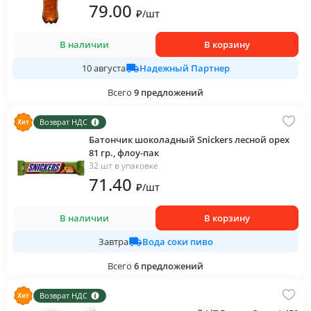
79
.00
₽
/
шт
В наличии
В корзину
Надежный Партнер
10 августа
Всего
9
предложений
Возврат НДС
Батончик шоколадный Snickers лесной орех
81 гр., флоу-пак
32 шт в упаковке
71
.40
₽
/
шт
В наличии
В корзину
Вода соки пиво
Завтра
Всего
6
предложений
Возврат НДС