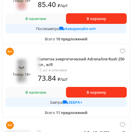
Товар 18+
85
.40
₽
/
шт
В наличии
В корзину
Акварисейл-опт
Послезавтра
Всего
10
предложений
Напиток энергетический Adrenaline Rush 250
мл., ж/б
12 шт в упаковке
Товар 18+
73
.84
₽
/
шт
В наличии
В корзину
ЗЕБРА+
Завтра
Всего
11
предложений