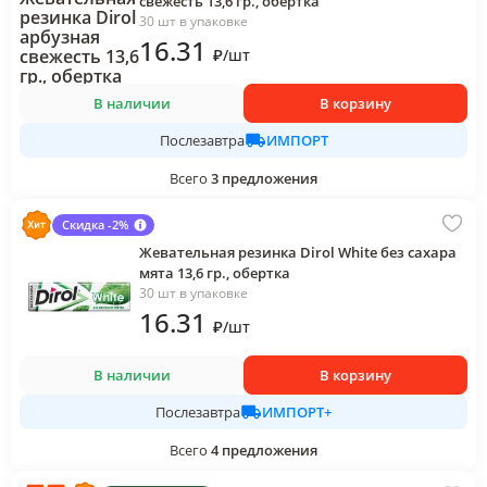
свежесть 13,6 гр., обертка
30 шт в упаковке
16
.31
₽
/
шт
В наличии
В корзину
ИМПОРТ
Послезавтра
Всего
3
предложения
Скидка -2%
Жевательная резинка Dirol White без сахара
мята 13,6 гр., обертка
30 шт в упаковке
16
.31
₽
/
шт
В наличии
В корзину
ИМПОРТ+
Послезавтра
Всего
4
предложения