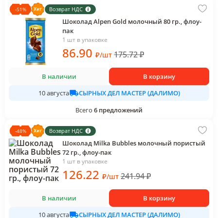
Возврат НДС
-
51
%
Шоколад Alpen Gold молочный 80 гр., флоу-
пак
1 шт в упаковке
86
.90
175.72
₽
₽
/
шт
В наличии
В корзину
СЫРНЫХ ДЕЛ МАСТЕР (ДАЛИМО)
10 августа
Всего
6
предложений
Возврат НДС
-
48
%
Шоколад Milka Bubbles молочный пористый
72 гр., флоу-пак
1 шт в упаковке
126
.22
241.94
₽
₽
/
шт
В наличии
В корзину
СЫРНЫХ ДЕЛ МАСТЕР (ДАЛИМО)
10 августа