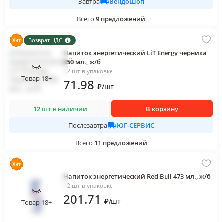
ВендоШоп
Завтра
Всего
9
предложений
Возврат НДС
Напиток энергетический LiT Energy черника
450 мл., ж/б
12 шт в упаковке
Товар 18+
71
.98
₽
/
шт
12 шт в наличии
В корзину
ЮГ-СЕРВИС
Послезавтра
Всего
11
предложений
Напиток энергетический Red Bull 473 мл., ж/б
12 шт в упаковке
201
.71
₽
/
шт
Товар 18+