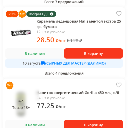
Всего
7
предложений
Возврат НДС
-
53
%
Карамель леденцовая Halls ментол экстра 25
гр., бумага
12 шт в упаковке
28
.50
60.28
₽
₽
/
шт
В наличии
В корзину
СЫРНЫХ ДЕЛ МАСТЕР (ДАЛИМО)
10 августа
Всего
4
предложения
Напиток энергетический Gorilla 450 мл., ж/б
24 шт в упаковке
77
.25
₽
/
шт
Товар 18+
В наличии
В корзину