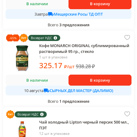
В наличии
В корзину
Мещерские Росы ТД ОПТ
Завтра
Всего
3
предложения
Возврат НДС
-
65
%
Кофе MONARCH ORIGINAL сублимированный
растворимый 95 гр., стекло
1 шт в упаковке
325
.17
938.28
₽
₽
/
шт
В наличии
В корзину
СЫРНЫХ ДЕЛ МАСТЕР (ДАЛИМО)
10 августа
Всего
1
предложение
Возврат НДС
Чай холодный Lipton черный персик 500 мл.,
ПЭТ
12 шт в упаковке