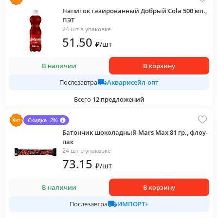
Напиток газированный Добрый Cola 500 мл.,
ПЭТ
24 шт в упаковке
51
.50
₽
/
шт
В наличии
В корзину
Акварисейл-опт
Послезавтра
Всего
12
предложений
Скидка -2%
Батончик шоколадный Mars Max 81 гр., флоу-
пак
24 шт в упаковке
73
.15
₽
/
шт
В наличии
В корзину
ИМПОРТ+
Послезавтра