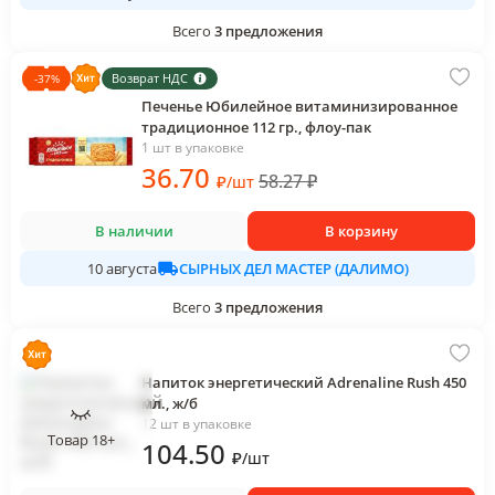
Всего
3
предложения
Возврат НДС
-
37
%
Печенье Юбилейное витаминизированное
традиционное 112 гр., флоу-пак
1 шт в упаковке
36
.70
58.27
₽
₽
/
шт
В наличии
В корзину
СЫРНЫХ ДЕЛ МАСТЕР (ДАЛИМО)
10 августа
Всего
3
предложения
Напиток энергетический Adrenaline Rush 450
мл., ж/б
12 шт в упаковке
Товар 18+
104
.50
₽
/
шт