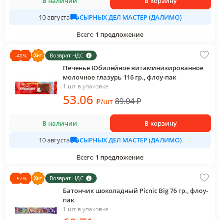
В наличии
В корзину
СЫРНЫХ ДЕЛ МАСТЕР (ДАЛИМО)
10 августа
Всего
1
предложение
Возврат НДС
-
40
%
Печенье Юбилейное витаминизированное
молочное глазурь 116 гр., флоу-пак
1 шт в упаковке
53
.06
89.04
₽
₽
/
шт
В наличии
В корзину
СЫРНЫХ ДЕЛ МАСТЕР (ДАЛИМО)
10 августа
Всего
1
предложение
Возврат НДС
-
52
%
Батончик шоколадный Picnic Big 76 гр., флоу-
пак
1 шт в упаковке