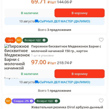
69
.71
144.06
₽
₽
/
шт
В наличии
В корзину
СЫРНЫХ ДЕЛ МАСТЕР (ДАЛИМО)
10 августа
Всего
3
предложения
Возврат НДС
-
56
%
Пирожное бисквитное Медвежонок Барни с
молочной начинкой 150 гр., картон
1 шт в упаковке
97
.00
218.74
₽
₽
/
шт
В наличии
В корзину
СЫРНЫХ ДЕЛ МАСТЕР (ДАЛИМО)
10 августа
Всего
1
предложение
Скидка -2%
Возврат НДС
Жевательная резинка Dirol арбузно-дынный