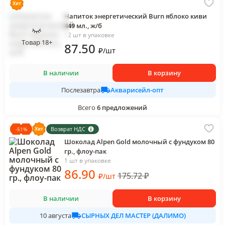
Напиток энергетический Burn яблоко киви
449 мл., ж/б
12 шт в упаковке
Товар 18+
87
.50
₽
/
шт
В наличии
В корзину
Акварисейл-опт
Послезавтра
Всего
6
предложений
Возврат НДС
-
51
%
Шоколад Alpen Gold молочный с фундуком 80
гр., флоу-пак
1 шт в упаковке
86
.90
175.72
₽
₽
/
шт
В наличии
В корзину
СЫРНЫХ ДЕЛ МАСТЕР (ДАЛИМО)
10 августа