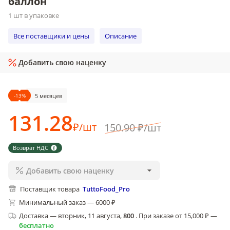
баллон
1 шт в упаковке
Все поставщики и цены
Описание
Добавить свою наценку
-
13
%
5 месяцев
131
.28
₽
/
шт
150
.90
₽
/
шт
Возврат НДС
Добавить свою наценку
Поставщик товара
TuttoFood_Pro
Минимальный заказ — 6000 ₽
Доставка
—
вторник, 11 августа
,
800
.
При заказе от 15,000 ₽ —
бесплатно