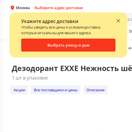
Москва
Выберите адрес доставки
Дезодорант EXXE Нежность шёлка женс
1 шт в упаковке
Каталог
Для бизнеса
Укажите адрес доставки
Акции
Все поставщики и цены
Описани
Чтобы увидеть все цены и условия доставки,
Бренды
Прайс-листы поставщиков
Скидки до 
NEW
которые актуальны для вашего адреса
Выбрать улицу и дом
Главная
•
Каталог
•
Косметика и гигиена
•
Дезодоранты, а
Дезодорант EXXE Нежность шёл
1 шт в упаковке
Акции
Все поставщики и цены
Описание