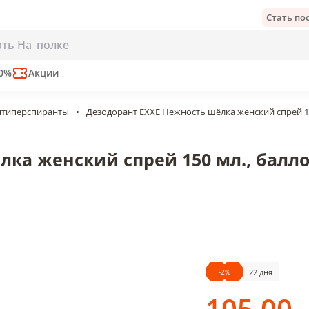
Стать п
кий спрей 150 мл., баллон
е
50%
Акции
нтиперспиранты
•
Дезодорант EXXE Нежность шёлка женский спрей 15
ка женский спрей 150 мл., балл
-
2
%
22 дня
105
.00