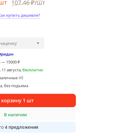
шт
107
.46
₽
/
шт
Как купить дешевле?
наценку
Эридан
 — 15000 ₽
 11 августа
,
бесплатно
наличные
+
1
ка
без подъема
, 
 корзину 1 шт
В наличии
го
4
предложения