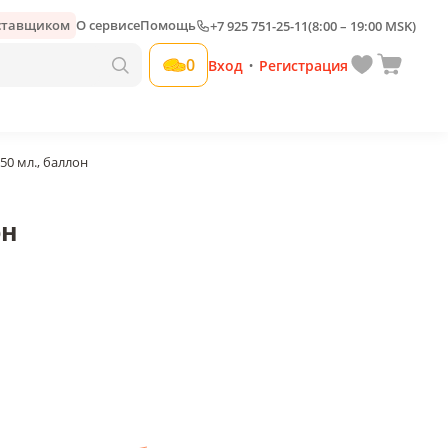
оставщиком
О сервисе
Помощь
+7 925 751-25-11
(8:00 – 19:00 MSK)
Добавить свою наценку
0
Вход
Регистрация
•
0 мл., баллон
он