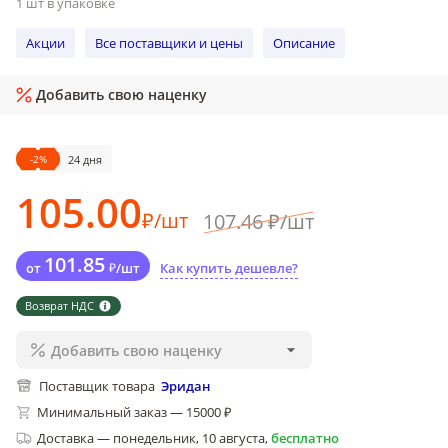
1 шт в упаковке
Акции
Все поставщики и цены
Описание
Добавить свою наценку
-
2
%
24 дня
105
.00
₽
/
шт
107
.46
₽
/
шт
101
.85
от
₽
/
шт
Как купить дешевле?
Возврат НДС
Добавить свою наценку
Поставщик товара
Эридан
Минимальный заказ — 15000 ₽
Доставка
—
понедельник, 10 августа
,
бесплатно