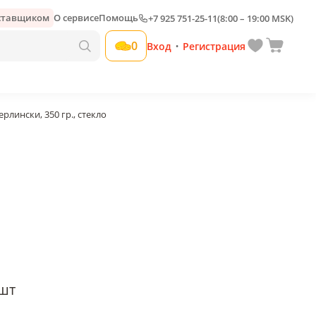
оставщиком
О сервисе
Помощь
+7 925 751-25-11
(8:00 – 19:00 MSK)
Добавить свою наценку
0
Вход
Регистрация
•
рлински, 350 гр., стекло
шт