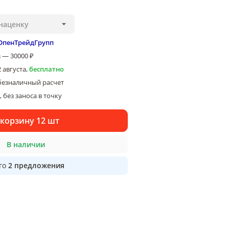
наценку
ОпенТрейдГрупп
 — 30000 ₽
2 августа
,
бесплатно
безналичный расчет
 без заноса в точку
 корзину 12 шт
В наличии
го
2
предложения