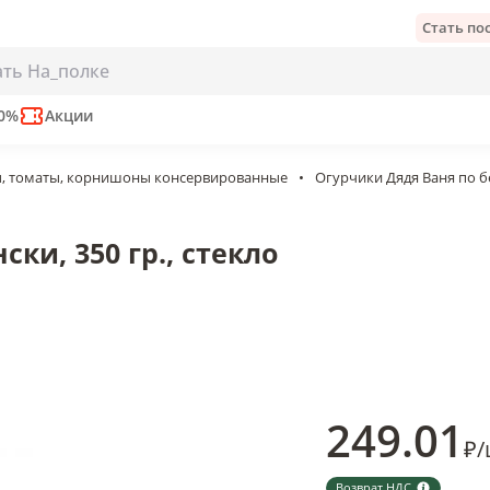
Стать п
гр., стекло
ут
50%
Акции
, томаты, корнишоны консервированные
•
Огурчики Дядя Ваня по бе
ки, 350 гр., стекло
249
.01
₽
/
Возврат НДС