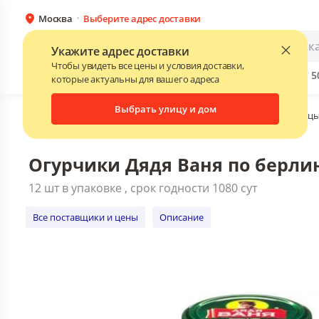
Москва
Выберите адрес доставки
Огурчики Дядя Ваня по берлински, 350 
12 шт в упаковке , срок годности 1080 с
Каталог
Для бизнеса
Укажите адрес доставки
Все поставщики и цены
Описание
Чтобы увидеть все цены и условия доставки,
Бренды
Прайс-листы поставщиков
Скидки до 
NEW
которые актуальны для вашего адреса
Выбрать улицу и дом
Главная
•
Каталог
•
Консервированные продукты
•
Огурцы
Огурчики Дядя Ваня по берлинс
12 шт в упаковке , срок годности 1080 сут
Все поставщики и цены
Описание