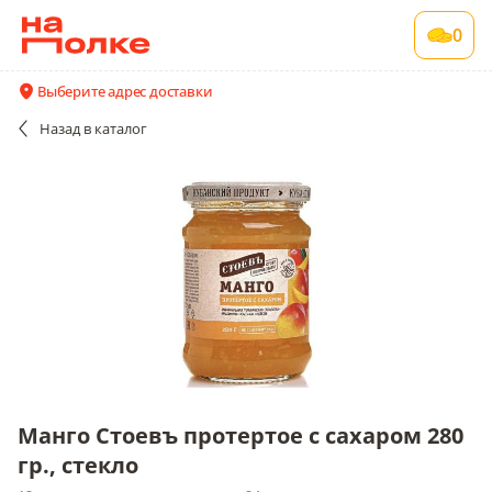
Манго Стоевъ протертое с сахаром 280 гр.,
0
стекло
12 шт в упаковке , срок годности 24 мес
Выберите адрес доставки
Все поставщики и цены
Описание
Назад
в каталог
Манго Стоевъ протертое с сахаром 280
гр., стекло