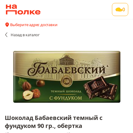
Шоколад Бабаевский темный с фундуком 90
0
гр., обертка
17 шт в упаковке , срок годности 12 мес
Выберите адрес доставки
Все поставщики и цены
Описание
Назад
в каталог
Шоколад Бабаевский темный с
фундуком 90 гр., обертка