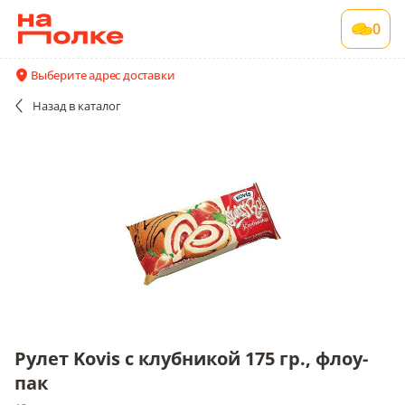
Рулет Kovis с клубникой 175 гр., флоу-пак
0
12 шт в упаковке
Все поставщики и цены
Описание
Выберите адрес доставки
Назад
в каталог
Рулет Kovis с клубникой 175 гр., флоу-
пак