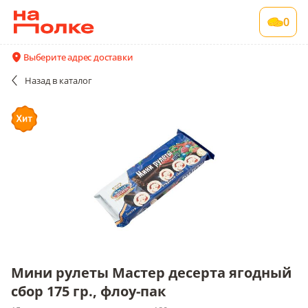
Мини рулеты Мастер десерта ягодный сбор
0
175 гр., флоу-пак
15 шт в упаковке , срок годности 180 сут
Выберите адрес доставки
Все поставщики и цены
Описание
Назад
в каталог
Мини рулеты Мастер десерта ягодный
сбор 175 гр., флоу-пак