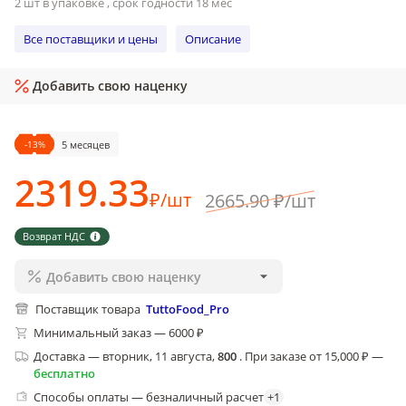
2 шт в упаковке , срок годности 18 мес
Все поставщики и цены
Описание
Добавить свою наценку
-
13
%
5 месяцев
2319
.33
₽
/
шт
2665
.90
₽
/
шт
Возврат НДС
Добавить свою наценку
Поставщик товара
TuttoFood_Pro
Минимальный заказ — 6000 ₽
Доставка
—
вторник, 11 августа
,
800
.
При заказе от 15,000 ₽ —
бесплатно
Способы оплаты — безналичный расчет
+
1