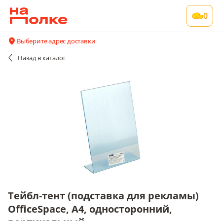
Тейбл-тент (подставка для рекламы)
0
OfficeSpace, А4, односторонний,
вертикальный
Выберите адрес доставки
1 шт в упаковке
Назад
в каталог
Все поставщики и цены
Описание
Тейбл-тент (подставка для рекламы)
OfficeSpace, А4, односторонний,