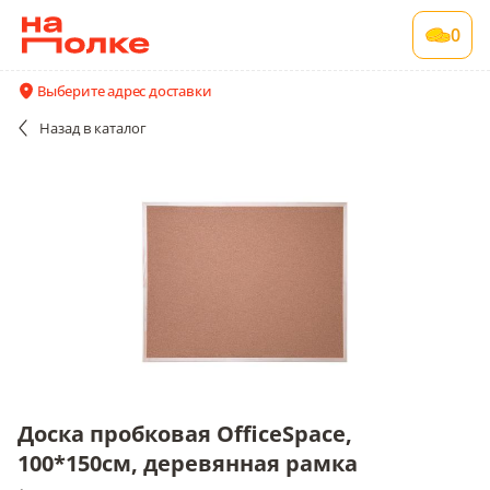
Доска пробковая OfficeSpace, 100*150см,
0
деревянная рамка
1 шт в упаковке
Выберите адрес доставки
Все поставщики и цены
Описание
Назад
в каталог
Доска пробковая OfficeSpace,
100*150см, деревянная рамка