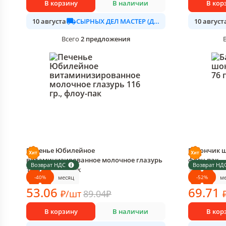
В корзину
В наличии
В кор
СЫРНЫХ ДЕЛ МАСТЕР (ДАЛИМО)
10 августа
10 август
2
предложения
Всего
Печенье Юбилейное
Батончик шо
витаминизированное молочное глазурь
флоу-пак
Возврат НДС
Возврат НД
116 гр., флоу-пак
1 шт в упак
-
40
%
-
52
%
месяц
м
1 шт в упаковке
53
.06
69
.71
₽
/
шт
89.04
₽
В корзину
В наличии
В кор