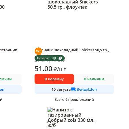
Источник
Батончик шоколадный Snickers 50,5 гр.,
флоу-пак
Возврат НДС
48 шт в упаковке
51
.00
₽
/
шт
аличии
В корзину
В наличии
оп
ВендоШоп
10 августа
ий
9
предложений
Всего