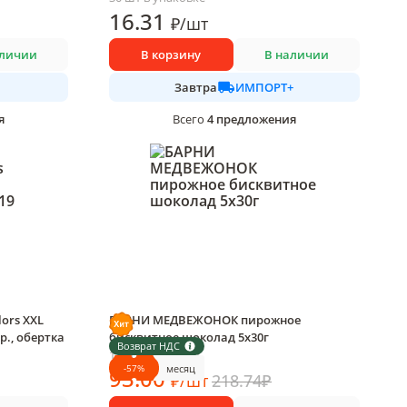
16
.31
₽
/
шт
аличии
В корзину
В наличии
ИМПОРТ+
Завтра
я
4
предложения
Всего
ors XXL
БАРНИ МЕДВЕЖОНОК пирожное
р., обертка
бисквитное шоколад 5х30г
Возврат НДС
1 шт в упаковке
-
57
%
месяц
93
.00
₽
/
шт
218.74
₽