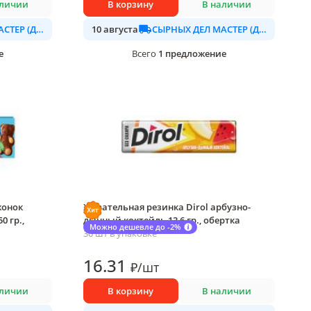
аличии
В корзину
В наличии
СЫРНЫХ ДЕЛ МАСТЕР (ДАЛИМО)
СЫРНЫХ ДЕЛ МАСТЕР (ДАЛИМО)
10 августа
е
1
предложение
Всего
жонок
Жевательная резинка Dirol арбузно-
 гр.,
дынный коктейль 13,6 гр., обертка
Можно дешевле до -2%
30 шт в упаковке
16
.31
₽
/
шт
аличии
В корзину
В наличии