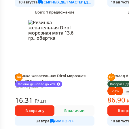
СЫРНЫХ ДЕЛ МАСТЕР (ДАЛИМО)
10 августа
10 август
1
предложение
Всего
Резинка жевательная Dirol морозная
Шоколад Al
мята 13,6 гр., обертка
флоу-пак
Можно дешевле до -2%
Возврат НД
30 шт в упаковке
1 шт в упак
-
51
%
м
86
.90
16
.31
₽
/
шт
В корзину
В наличии
В кор
ИМПОРТ+
Завтра
10 август