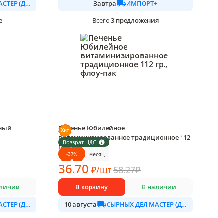
СЫРНЫХ ДЕЛ МАСТЕР (ДАЛИМО)
ИМПОРТ+
Завтра
е
3
предложения
Всего
чный
Печенье Юбилейное
витаминизированное традиционное 112
Возврат НДС
гр., флоу-пак
-
37
%
месяц
1 шт в упаковке
36
.70
₽
/
шт
58.27
₽
аличии
В корзину
В наличии
СЫРНЫХ ДЕЛ МАСТЕР (ДАЛИМО)
СЫРНЫХ ДЕЛ МАСТЕР (ДАЛИМО)
10 августа