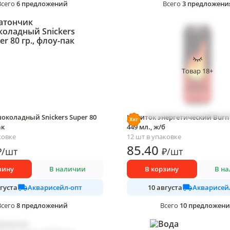
6
предложений
3
предложени
Всего
Всего
Товар 18+
околадный Snickers Super 80
Напиток энергетический Burn 
ак
449 мл., ж/б
ковке
12 шт в упаковке
85
.40
₽
/
шт
₽
/
шт
зину
В наличии
В корзину
В н
Акварисейл-опт
Акварисей
вгуста
10 августа
8
предложений
10
предложен
Всего
Всего