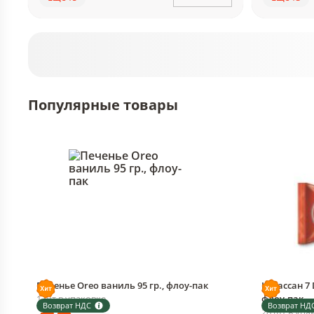
Популярные товары
Печенье Oreo ваниль 95 гр., флоу-пак
Круассан 7 
1 шт в упаковке
флоу-пак
Возврат НДС
Возврат НД
20 шт в упа