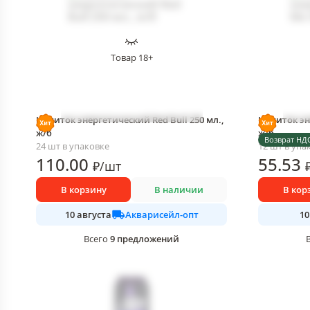
Товар 18+
Напиток энергетический Red Bull 250 мл.,
Напиток эн
ж/б
ж/б
Возврат НД
24 шт в упаковке
12 шт в упа
110
.00
55
.53
₽
/
шт
В корзину
В наличии
В кор
Акварисейл-опт
10 августа
10
9
предложений
Всего