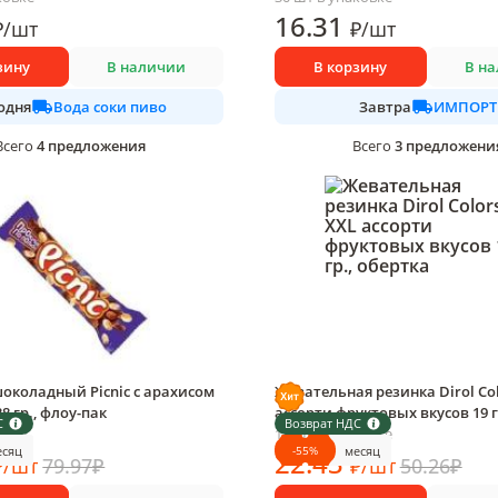
16
.31
₽
/
шт
₽
/
шт
зину
В наличии
В корзину
В н
Вода соки пиво
ИМПОРТ
одня
Завтра
4
предложения
3
предложени
Всего
Всего
околадный Picnic с арахисом
Жевательная резинка Dirol Col
8 гр., флоу-пак
ассорти фруктовых вкусов 19 г
С
Возврат НДС
овке
18 шт в упаковке
-
55
%
есяц
месяц
22
.43
₽
/
шт
79.97
₽
₽
/
шт
50.26
₽