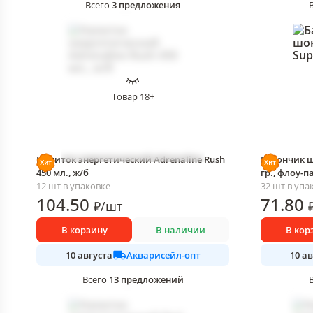
3
предложения
Всего
Товар 18+
Напиток энергетический Adrenaline Rush
Батончик ш
450 мл., ж/б
гр., флоу-п
12 шт в упаковке
32 шт в упа
104
.50
71
.80
₽
/
шт
В корзину
В наличии
В кор
Акварисейл-опт
10 августа
10 а
13
предложений
Всего