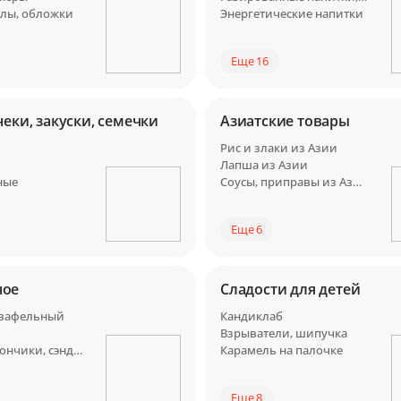
йлы, обложки
Энергетические напитки
Еще 16
неки, закуски, семечки
Азиатские товары
Рис и злаки из Азии
Лапша из Азии
ные
Соусы, приправы из Азии
Еще 6
ное
Сладости для детей
 вафельный
Кандиклаб
Взрыватели, шипучка
Брикет, батончики, сэндвичи
Карамель на палочке
Еще 8