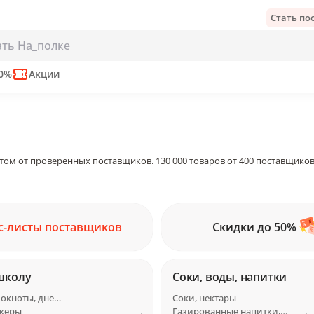
Стать п
50%
Акции
том от проверенных поставщиков. 130 000 товаров от 400 поставщиков
с-листы поставщиков
Скидки до 50%
школу
Соки, воды, напитки
Тетради, блокноты, дневники
Соки, нектары
икеры
Газированные напитки, лимонады