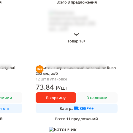
я
3
предложения
Всего
Товар 18+
Original
Напиток энергетический Adrenaline Rush
250 мл., ж/б
12 шт в упаковке
73
.84
₽
/
шт
аличии
В корзину
В наличии
л-опт
ЗЕБРА+
Завтра
ий
11
предложений
Всего