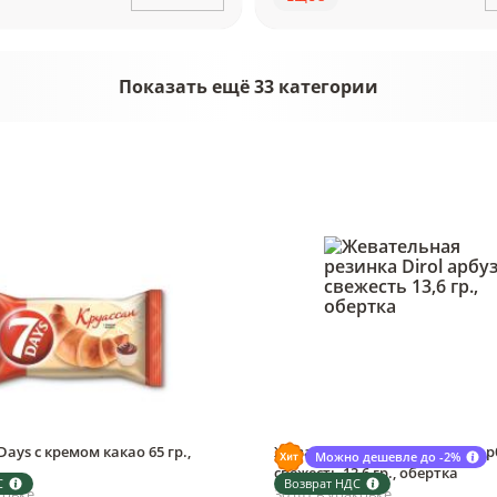
Показать ещё 33 категории
Days с кремом какао 65 гр.,
Жевательная резинка Dirol ар
Можно дешевле до -2%
свежесть 13,6 гр., обертка
С
Возврат НДС
ковке
30 шт в упаковке