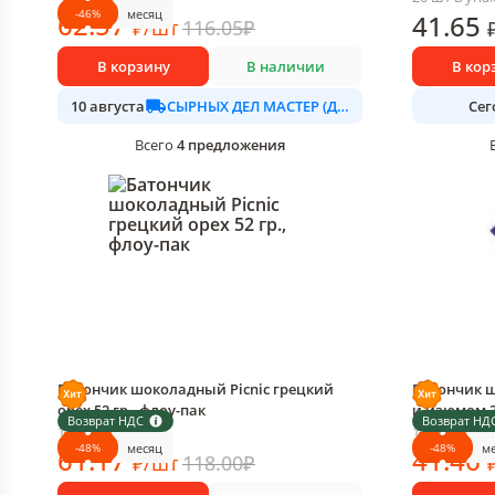
-
46
%
месяц
62
.57
41
.65
₽
/
шт
116.05
₽
В корзину
В наличии
В кор
СЫРНЫХ ДЕЛ МАСТЕР (ДАЛИМО)
10 августа
Сег
4
предложения
Всего
Батончик шоколадный Picnic грецкий
Батончик ш
орех 52 гр., флоу-пак
и изюмом 3
Возврат НДС
Возврат НД
1 шт в упаковке
1 шт в упак
-
48
%
-
48
%
месяц
м
61
.17
41
.46
₽
/
шт
118.00
₽