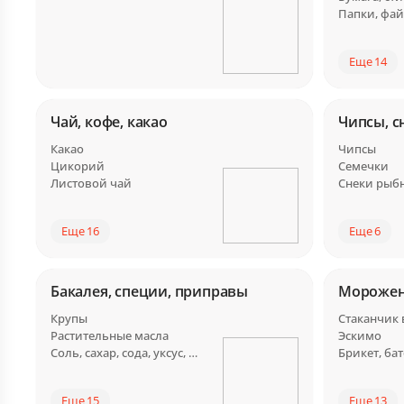
Папки, фа
Еще 14
Чай, кофе, какао
Чипсы, с
Какао
Чипсы
Цикорий
Семечки
Листовой чай
Снеки рыб
Еще 16
Еще 6
Бакалея, специи, приправы
Мороже
Крупы
Стаканчик
Растительные масла
Эскимо
Соль, сахар, сода, уксус, заменители
Еще 15
Еще 13