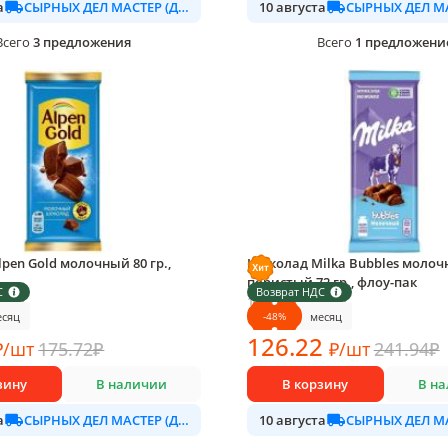
СЫРНЫХ ДЕЛ МАСТЕР (ДАЛИМО)
а
10 августа
3
предложения
1
предложени
Всего
Всего
pen Gold молочный 80 гр.,
Шоколад Milka Bubbles моло
пористый 72 гр., флоу-пак
С
Возврат НДС
овке
1 шт в упаковке
-
48
%
есяц
месяц
126
.22
₽
/
шт
175.72
₽
₽
/
шт
241.94
₽
зину
В наличии
В корзину
В н
СЫРНЫХ ДЕЛ МАСТЕР (ДАЛИМО)
а
10 августа