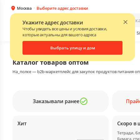
Москва
Выберите адрес доставки
Каталог
Для бизнеса
Укажите адрес доставки
Чтобы увидеть все цены и условия доставки,
Бренды
Прайс-листы поставщиков
Скидки до 
NEW
которые актуальны для вашего адреса
Выбрать улицу и дом
Главная
•
Каталог
Каталог товаров оптом
На_полке — b2b-маркетплейс для закупок продуктов питания оп
Заказывали ранее
Прай
Хит
Скоро в 
Бумага, ст