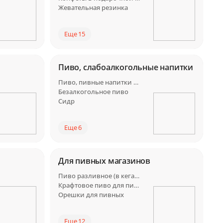
Жевательная резинка
Еще 15
Пиво, слабоалкогольные напитки
Пиво, пивные напитки Россия
Безалкогольное пиво
Сидр
Еще 6
Для пивных магазинов
Пиво разливное (в кегах) для пивных
Крафтовое пиво для пивных
Орешки для пивных
Еще 12