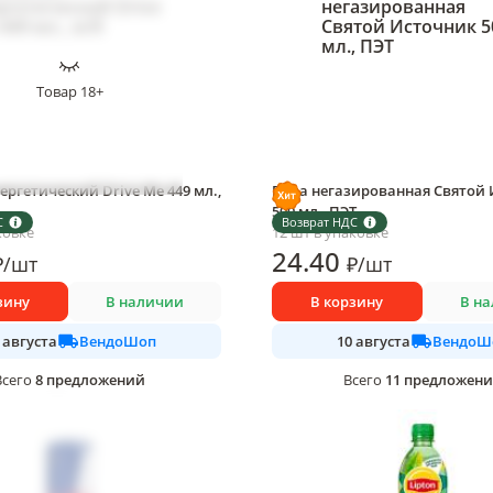
Товар 18+
ергетический Drive Me 449 мл.,
Вода негазированная Святой 
500 мл., ПЭТ
С
Возврат НДС
ковке
12 шт в упаковке
24
.40
₽
/
шт
₽
/
шт
зину
В наличии
В корзину
В н
ВендоШоп
ВендоШ
 августа
10 августа
8
предложений
11
предложен
Всего
Всего