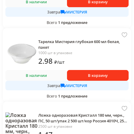
В наличии
В корзину
МИСТЕРИЯ
Завтра
Всего
1
предложение
Тарелка Мистерия глубокая 600 мл белая,
пакет
1000 шт в упаковке
2
.98
₽
/
шт
В наличии
В корзину
МИСТЕРИЯ
Завтра
Всего
1
предложение
Ложка одноразовая Кристалл 180 мм, черн.,
ПС, 50 шт/упак 2 500 шт/кор Россия 4010Ч, 2500
шт
2500 шт в упаковке