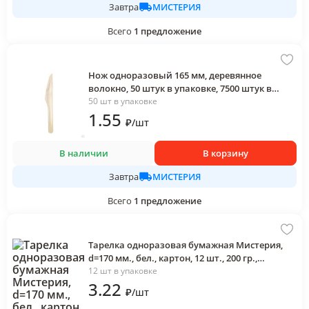
МИСТЕРИЯ
Завтра
Всего
1
предложение
Нож одноразовый 165 мм, деревянное
волокно, 50 штук в упаковке, 7500 штук в
коробке, 50 шт
50 шт в упаковке
1
.55
₽
/
шт
В наличии
В корзину
МИСТЕРИЯ
Завтра
Всего
1
предложение
Тарелка одноразовая бумажная Мистерия,
d=170 мм., бел., картон, 12 шт., 200 гр.,
пластиковый пакет
12 шт в упаковке
3
.22
₽
/
шт