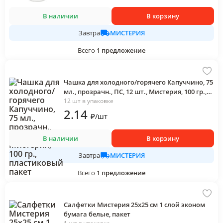
В наличии
В корзину
МИСТЕРИЯ
Завтра
Всего
1
предложение
Чашка для холодного/горячего Капуччино, 75
мл., прозрачн., ПС, 12 шт., Мистерия, 100 гр.,
пластиковый пакет
12 шт в упаковке
2
.14
₽
/
шт
В наличии
В корзину
МИСТЕРИЯ
Завтра
Всего
1
предложение
Салфетки Мистерия 25х25 см 1 слой эконом
бумага белые, пакет