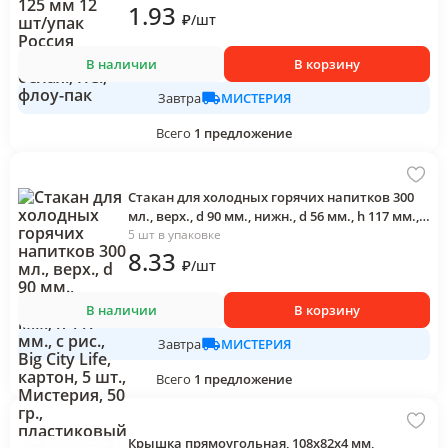
1
.93
₽
/
шт
В наличии
В корзину
МИСТЕРИЯ
Завтра
Всего
1
предложение
Стакан для холодных горячих напитков 300
мл., верх., d 90 мм., нижн., d 56 мм., h 117 мм., с
рис., Big City Life, картон, 5 шт., Мистерия, 50
5 шт в упаковке
гр., пластиковый пакет
8
.33
₽
/
шт
В наличии
В корзину
МИСТЕРИЯ
Завтра
Всего
1
предложение
Крышка прямоугольная, 108х82х4 мм,