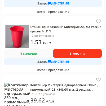
МИСТЕРИЯ
Завтра
Всего
1
предложение
Стакан одноразовый Мистерия 200 мл Россия
красный., ПП
12 шт в упаковке
1
.53
₽
/
шт
В наличии
В корзину
МИСТЕРИЯ
Завтра
Всего
1
предложение
Контейнер Мистерия, одноразовый 830 мл.,
прямольный, 211х146х51 мм., 2-секции,
чёрный, ПП
150 шт в упаковке
39
.62
₽
/
шт