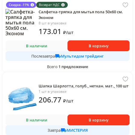
Скидка -11%
Возврат НДС
Салфетка-тряпка для мытья пола 50х60 см.
Эконом
8 шт в упаковке
173
.01
₽
/
шт
В наличии
В корзину
Мультидом трейдинг
Послезавтра
Всего
1
предложение
Шапка Шарлотта, голуб., неткан. мат., 100 шт
1 шт в упаковке
206
.77
₽
/
шт
В наличии
В корзину
МИСТЕРИЯ
Завтра