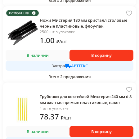
Всего
2
предложения
Возврат НДС
Ножи Мистерия 180 мм кристалл столовые
чёрные пластиковые, флоу-пак
2500 шт в упаковке
1
.00
₽
/
шт
В наличии
В корзину
АРТТЕКС
Завтра
Всего
2
предложения
Трубочки для коктейлей Мистерия 240 мм d 8
мм желтые прямые пластиковые, пакет
1 шт в упаковке
78
.37
₽
/
шт
В наличии
В корзину