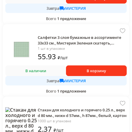
МИСТЕРИЯ
Завтра
Всего
1
предложение
Салфетки 3 слоя бумажные в ассортименте
33х33 см., Мистерия Зеленая скатерть,
пластиковый пакет
1 шт в упаковке
55
.93
₽
/
шт
В наличии
В корзину
МИСТЕРИЯ
Завтра
Всего
1
предложение
Стакан для холодного и горячего 0.25 л., верх
d 80 мм., нижн d 57мм., h 87мм., белый, картон
1000 шт в упаковке
2
.37
₽
/
шт