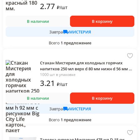
2
.77
₽
/
шт
В наличии
В корзину
МИСТЕРИЯ
Завтра
Всего
1
предложение
Стакан Мистерия для холодных горячих
напитков 250 мл верх d 80 мм нижн d 56 мм h
92 мм с рисунком Big City Life картон., пакет
1000 шт в упаковке
3
.21
₽
/
шт
В наличии
В корзину
МИСТЕРИЯ
Завтра
Всего
1
предложение
Тарелка суповая Мистерия 475 мл D 15 см