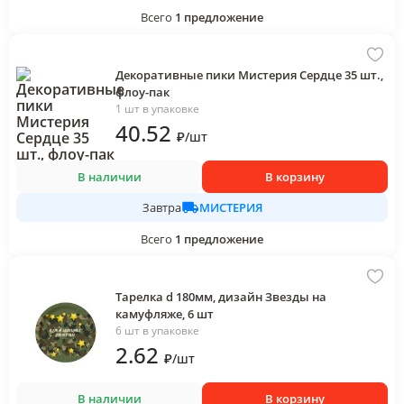
Всего
1
предложение
Декоративные пики Мистерия Сердце 35 шт.,
флоу-пак
1 шт в упаковке
40
.52
₽
/
шт
В наличии
В корзину
МИСТЕРИЯ
Завтра
Всего
1
предложение
Тарелка d 180мм, дизайн Звезды на
камуфляже, 6 шт
6 шт в упаковке
2
.62
₽
/
шт
В наличии
В корзину