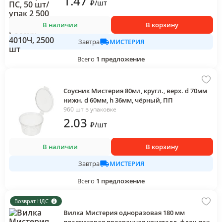
1
.47
₽
/
шт
В наличии
В корзину
МИСТЕРИЯ
Завтра
Всего
1
предложение
Соусник Мистерия 80мл, кругл., верх. d 70мм
нижн. d 60мм, h 36мм, чёрный, ПП
960 шт в упаковке
2
.03
₽
/
шт
В наличии
В корзину
МИСТЕРИЯ
Завтра
Всего
1
предложение
Возврат НДС
Вилка Мистерия одноразовая 180 мм