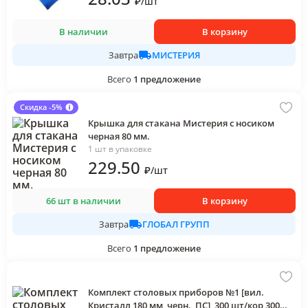
₽
/
шт
В наличии
В корзину
МИСТЕРИЯ
Завтра
Всего
1
предложение
Скидка -5%
Крышка для стакана Мистерия с носиком
черная 80 мм.
1 шт в упаковке
229
.50
₽
/
шт
66 шт в наличии
В корзину
ГЛОБАЛ ГРУПП
Завтра
Всего
1
предложение
Комплект столовых приборов №1 [вил.
Кристалл 180 мм, черн., ПС], 300 шт/кор 300