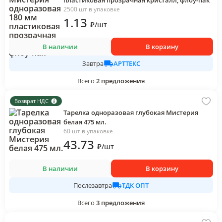
пластиковая прозрачная кристалл, флоу-пак
2500 шт в упаковке
1
.13
₽
/
шт
В наличии
В корзину
АРТТЕКС
Завтра
Всего
2
предложения
Возврат НДС
Тарелка одноразовая глубокая Мистерия
белая 475 мл.
60 шт в упаковке
43
.73
₽
/
шт
В наличии
В корзину
ТДК ОПТ
Послезавтра
Всего
3
предложения