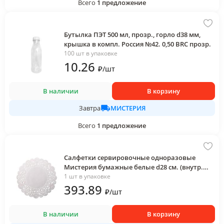
Всего
1
предложение
Бутылка ПЭТ 500 мл, прозр., горло d38 мм,
крышка в компл. Россия №42. 0,50 BRC прозр.
100 шт в упаковке
10
.26
₽
/
шт
В наличии
В корзину
МИСТЕРИЯ
Завтра
Всего
1
предложение
Салфетки сервировочные одноразовые
Мистерия бумажные белые d28 см. (внутр.
d19 см.) 250 шт.
1 шт в упаковке
393
.89
₽
/
шт
В наличии
В корзину