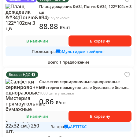
Плащ-дождевик &#34;Пончо&#34; 122*102см 3
цв
50 шт в упаковке
88
.88
₽
/
шт
В наличии
В корзину
Мультидом трейдинг
Послезавтра
Всего
1
предложение
Возврат НДС
Салфетки сервировочные одноразовые
Мистерия прямоугольные бумажные белые
35х45 см. (внутр. 22х32 см.) 250 шт.
1000 шт в упаковке
0
.86
₽
/
шт
В наличии
В корзину
АРТТЕКС
Завтра