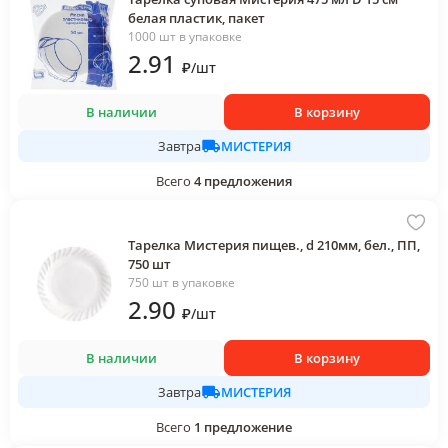
белая пластик, пакет
1000 шт в упаковке
2
.91
₽
/
шт
В наличии
В корзину
МИСТЕРИЯ
Завтра
Всего
4
предложения
Тарелка Мистерия пищев., d 210мм, бел., ПП,
750 шт
750 шт в упаковке
2
.90
₽
/
шт
В наличии
В корзину
МИСТЕРИЯ
Завтра
Всего
1
предложение