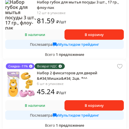
Набор губок для мытья посуды 3 шт., 17 гр.,
флоу-пак
12 шт в упаковке
81
.59
₽
/
шт
В наличии
В корзину
Мультидом трейдинг
Послезавтра
Всего
1
предложение
Скидка -11%
Возврат НДС
Набор 2 фиксаторов для дверей
&#34;Мишка&#34; 2цв. *^^
6 шт в упаковке
45
.24
₽
/
шт
В наличии
В корзину
Мультидом трейдинг
Послезавтра
Всего
1
предложение