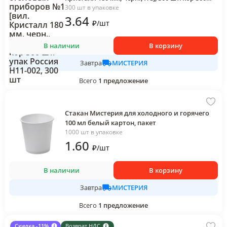
шт/упак Россия Н11-002, 300 шт
300 шт в упаковке
3
.64
₽
/
шт
В наличии
В корзину
МИСТЕРИЯ
Завтра
Всего
1
предложение
Стакан Мистерия для холодного и горячего
100 мл белый картон, пакет
1000 шт в упаковке
1
.60
₽
/
шт
В наличии
В корзину
МИСТЕРИЯ
Завтра
Всего
1
предложение
Скидка -11%
Возврат НДС