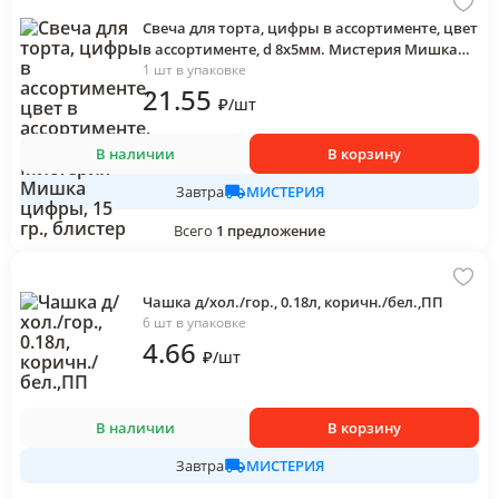
Свеча для торта, цифры в ассортименте, цвет
в ассортименте, d 8х5мм. Мистерия Мишка
цифры, 15 гр., блистер
1 шт в упаковке
21
.55
₽
/
шт
В наличии
В корзину
МИСТЕРИЯ
Завтра
Всего
1
предложение
Чашка д/хол./гор., 0.18л, коричн./бел.,ПП
6 шт в упаковке
4
.66
₽
/
шт
В наличии
В корзину
МИСТЕРИЯ
Завтра