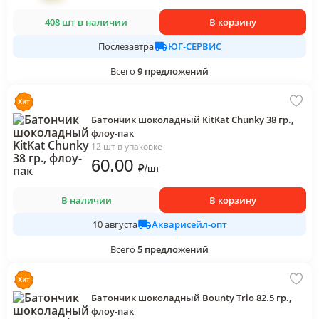
408 шт в наличии
В корзину
ЮГ-СЕРВИС
Послезавтра
Всего
9
предложений
Батончик шоколадный KitKat Chunky 38 гр.,
флоу-пак
12 шт в упаковке
60
.00
₽
/
шт
В наличии
В корзину
Акварисейл-опт
10 августа
Всего
5
предложений
Батончик шоколадный Bounty Trio 82.5 гр.,
флоу-пак