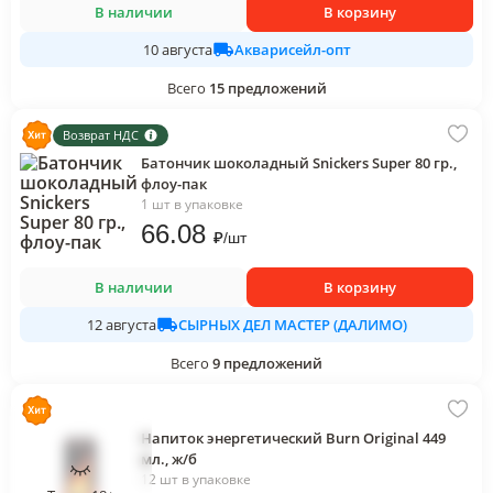
В наличии
В корзину
Акварисейл-опт
10 августа
Всего
15
предложений
Возврат НДС
Батончик шоколадный Snickers Super 80 гр.,
флоу-пак
1 шт в упаковке
66
.08
₽
/
шт
В наличии
В корзину
СЫРНЫХ ДЕЛ МАСТЕР (ДАЛИМО)
12 августа
Всего
9
предложений
Напиток энергетический Burn Original 449
мл., ж/б
12 шт в упаковке