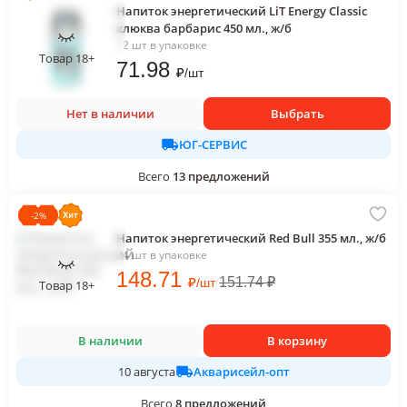
Напиток энергетический LiT Energy Classic
клюква барбарис 450 мл., ж/б
12 шт в упаковке
Товар 18+
71
.98
₽
/
шт
Нет в наличии
Выбрать
ЮГ-СЕРВИС
Всего
13
предложений
-
2
%
Напиток энергетический Red Bull 355 мл., ж/б
24 шт в упаковке
148
.71
₽
151.74
₽
/
шт
Товар 18+
В наличии
В корзину
Акварисейл-опт
10 августа
Всего
8
предложений