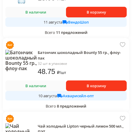
В наличии
В корзину
ВендоШоп
11 августа
Всего
11
предложений
Батончик шоколадный Bounty 55 гр., флоу-
пак
32 шт в упаковке
48
.75
₽
/
шт
В наличии
В корзину
Акварисейл-опт
10 августа
Всего
8
предложений
Чай холодный Lipton черный лимон 500 мл.,
ПЭТ