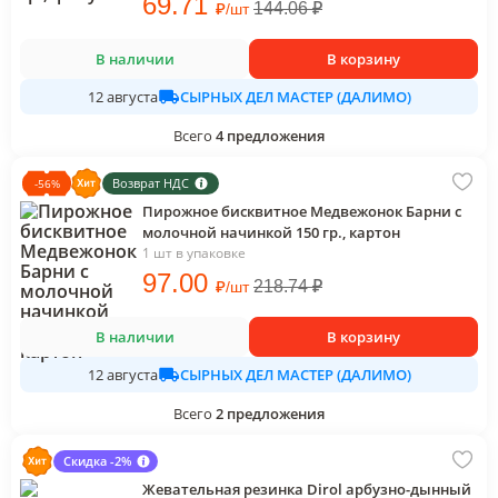
69
.71
₽
144.06
₽
/
шт
В наличии
В корзину
СЫРНЫХ ДЕЛ МАСТЕР (ДАЛИМО)
12 августа
Всего
4
предложения
Возврат НДС
-
56
%
Пирожное бисквитное Медвежонок Барни с
молочной начинкой 150 гр., картон
1 шт в упаковке
97
.00
₽
218.74
₽
/
шт
В наличии
В корзину
СЫРНЫХ ДЕЛ МАСТЕР (ДАЛИМО)
12 августа
Всего
2
предложения
Скидка -2%
Жевательная резинка Dirol арбузно-дынный