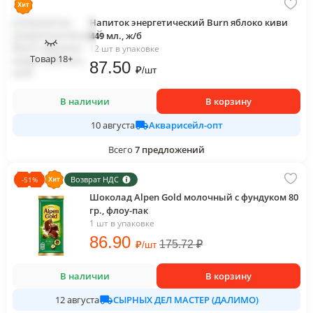
Напиток энергетический Burn яблоко киви
449 мл., ж/б
12 шт в упаковке
Товар 18+
87
.50
₽
/
шт
В наличии
В корзину
Акварисейл-опт
10 августа
Всего
7
предложений
Возврат НДС
-
51
%
Шоколад Alpen Gold молочный с фундуком 80
гр., флоу-пак
1 шт в упаковке
86
.90
₽
175.72
₽
/
шт
В наличии
В корзину
СЫРНЫХ ДЕЛ МАСТЕР (ДАЛИМО)
12 августа