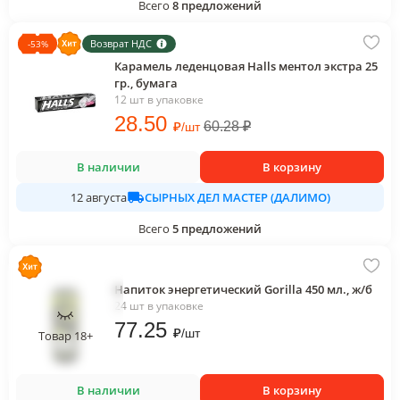
Всего
8
предложений
Возврат НДС
-
53
%
Карамель леденцовая Halls ментол экстра 25
гр., бумага
12 шт в упаковке
28
.50
₽
60.28
₽
/
шт
В наличии
В корзину
СЫРНЫХ ДЕЛ МАСТЕР (ДАЛИМО)
12 августа
Всего
5
предложений
Напиток энергетический Gorilla 450 мл., ж/б
24 шт в упаковке
77
.25
₽
/
шт
Товар 18+
В наличии
В корзину