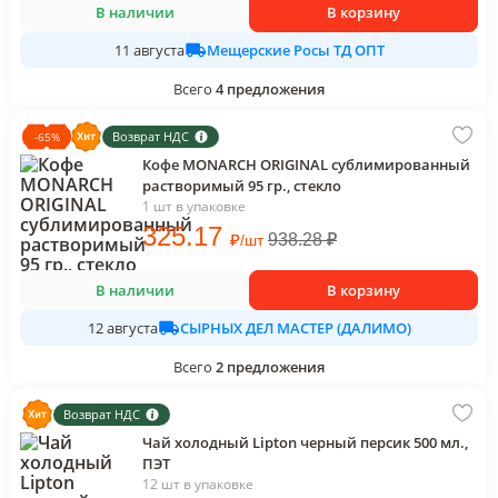
В наличии
В корзину
Мещерские Росы ТД ОПТ
11 августа
Всего
4
предложения
Возврат НДС
-
65
%
Кофе MONARCH ORIGINAL сублимированный
растворимый 95 гр., стекло
1 шт в упаковке
325
.17
₽
938.28
₽
/
шт
В наличии
В корзину
СЫРНЫХ ДЕЛ МАСТЕР (ДАЛИМО)
12 августа
Всего
2
предложения
Возврат НДС
Чай холодный Lipton черный персик 500 мл.,
ПЭТ
12 шт в упаковке