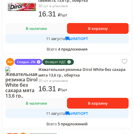
свежесть 13,6 гр., обертка
30 шт в упаковке
16
.31
₽
/
шт
В наличии
В корзину
ИМПОРТ
11 августа
Всего
4
предложения
Скидка -2%
Возврат НДС
Жевательная резинка Dirol White без сахара
мята 13,6 гр., обертка
30 шт в упаковке
16
.31
₽
/
шт
В наличии
В корзину
ИМПОРТ
11 августа
Всего
5
предложений