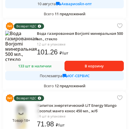
Акварисейл-опт
10 августа
Всего
11
предложений
Возврат НДС
Вода газированная Borjomi минеральная 500
мл., стекло
12 шт в упаковке
101
.26
₽
/
шт
133 шт в наличии
В корзину
ЮГ-СЕРВИС
Послезавтра
Всего
12
предложений
Возврат НДС
Напиток энергетический LiT Energy Mango
Coconut манго кокос 450 мл., ж/б
24 шт в упаковке
Товар 18+
71
.98
₽
/
шт