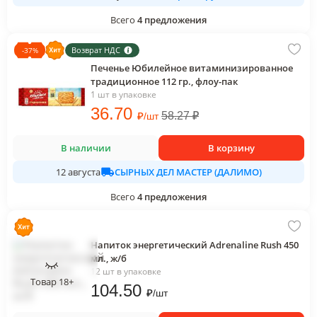
Всего
4
предложения
Возврат НДС
-
37
%
Печенье Юбилейное витаминизированное
традиционное 112 гр., флоу-пак
1 шт в упаковке
36
.70
₽
58.27
₽
/
шт
В наличии
В корзину
СЫРНЫХ ДЕЛ МАСТЕР (ДАЛИМО)
12 августа
Всего
4
предложения
Напиток энергетический Adrenaline Rush 450
мл., ж/б
12 шт в упаковке
Товар 18+
104
.50
₽
/
шт