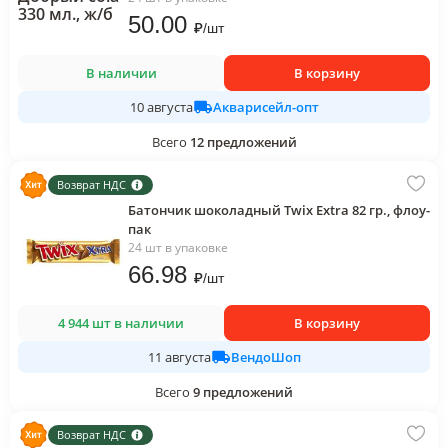
50
.00
₽
/
шт
В наличии
В корзину
Акварисейл-опт
10 августа
Всего
12
предложений
Возврат НДС
Батончик шоколадный Twix Extra 82 гр., флоу-
пак
24 шт в упаковке
66
.98
₽
/
шт
4 944 шт в наличии
В корзину
ВендоШоп
11 августа
Всего
9
предложений
Возврат НДС