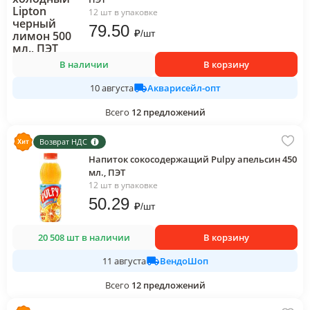
12 шт в упаковке
79
.50
₽
/
шт
В наличии
В корзину
Акварисейл-опт
10 августа
Всего
12
предложений
Возврат НДС
Напиток сокосодержащий Pulpy апельсин 450
мл., ПЭТ
12 шт в упаковке
50
.29
₽
/
шт
20 508 шт в наличии
В корзину
ВендоШоп
11 августа
Всего
12
предложений