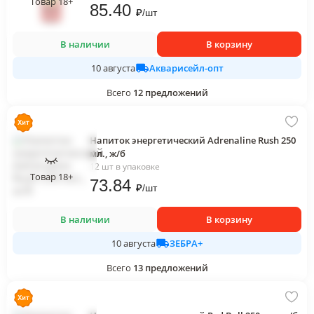
Товар 18+
85
.40
₽
/
шт
В наличии
В корзину
Акварисейл-опт
10 августа
Всего
12
предложений
Напиток энергетический Adrenaline Rush 250
мл., ж/б
12 шт в упаковке
Товар 18+
73
.84
₽
/
шт
В наличии
В корзину
ЗЕБРА+
10 августа
Всего
13
предложений