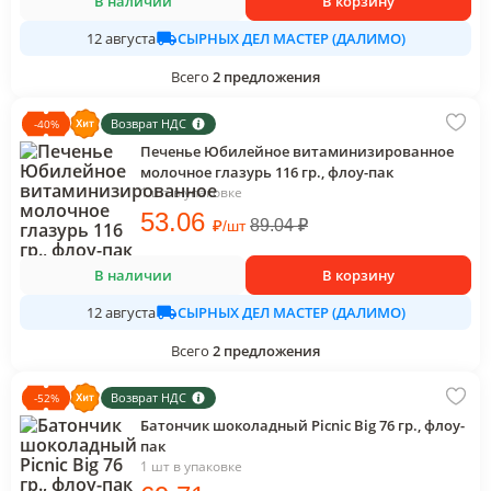
В наличии
В корзину
СЫРНЫХ ДЕЛ МАСТЕР (ДАЛИМО)
12 августа
Всего
2
предложения
Возврат НДС
-
40
%
Печенье Юбилейное витаминизированное
молочное глазурь 116 гр., флоу-пак
1 шт в упаковке
53
.06
₽
89.04
₽
/
шт
В наличии
В корзину
СЫРНЫХ ДЕЛ МАСТЕР (ДАЛИМО)
12 августа
Всего
2
предложения
Возврат НДС
-
52
%
Батончик шоколадный Picnic Big 76 гр., флоу-
пак
1 шт в упаковке