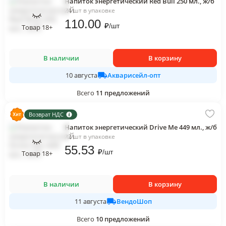
Напиток энергетический Red Bull 250 мл., ж/б
24 шт в упаковке
110
.00
₽
/
шт
Товар 18+
В наличии
В корзину
Акварисейл-опт
10 августа
Всего
11
предложений
Возврат НДС
Напиток энергетический Drive Me 449 мл., ж/б
12 шт в упаковке
55
.53
₽
/
шт
Товар 18+
В наличии
В корзину
ВендоШоп
11 августа
Всего
10
предложений