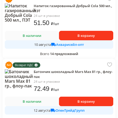
Напиток газированный Добрый Cola 500 мл.,
ПЭТ
24 шт в упаковке
51
.50
₽
/
шт
В наличии
В корзину
Акварисейл-опт
10 августа
Всего
14
предложений
Возврат НДС
Батончик шоколадный Mars Max 81 гр., флоу-
пак
24 шт в упаковке
72
.49
₽
/
шт
В наличии
В корзину
ОпенТрейдГрупп
12 августа