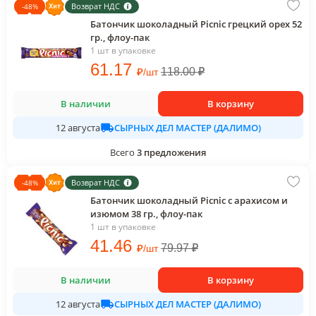
Возврат НДС
-
48
%
Батончик шоколадный Picnic грецкий орех 52
гр., флоу-пак
1 шт в упаковке
61
.17
₽
118.00
₽
/
шт
В наличии
В корзину
СЫРНЫХ ДЕЛ МАСТЕР (ДАЛИМО)
12 августа
Всего
3
предложения
Возврат НДС
-
48
%
Батончик шоколадный Picnic с арахисом и
изюмом 38 гр., флоу-пак
1 шт в упаковке
41
.46
₽
79.97
₽
/
шт
В наличии
В корзину
СЫРНЫХ ДЕЛ МАСТЕР (ДАЛИМО)
12 августа