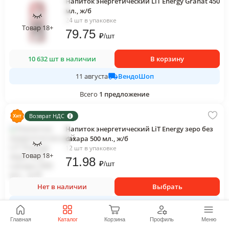
Напиток энергетический LiT Energy Granat 450
мл., ж/б
24 шт в упаковке
Товар 18+
79
.75
₽
/
шт
10 632 шт в наличии
В корзину
ВендоШоп
11 августа
Всего
1
предложение
Возврат НДС
Напиток энергетический LiT Energy зеро без
сахара 500 мл., ж/б
12 шт в упаковке
Товар 18+
71
.98
₽
/
шт
Нет в наличии
Выбрать
ЮГ-СЕРВИС
Главная
Каталог
Корзина
Профиль
Меню
Всего
12
предложений