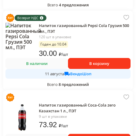
Всего
4
предложения
Возврат НДС
Напиток газированный Pepsi Cola Грузия 500
мл., ПЭТ
120 шт в упаковке
Годен до 10.04
30
.00
₽
/
шт
В наличии
В корзину
ВендоШоп
11 августа
Всего
8
предложений
Напиток газированный Coca-Cola zero
Казахстан 1 л., ПЭТ
9 шт в упаковке
73
.92
₽
/
шт