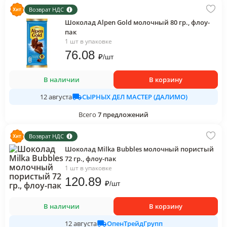
Возврат НДС
Шоколад Alpen Gold молочный 80 гр., флоу-
пак
1 шт в упаковке
76
.08
₽
/
шт
В наличии
В корзину
СЫРНЫХ ДЕЛ МАСТЕР (ДАЛИМО)
12 августа
Всего
7
предложений
Возврат НДС
Шоколад Milka Bubbles молочный пористый
72 гр., флоу-пак
1 шт в упаковке
120
.89
₽
/
шт
В наличии
В корзину
ОпенТрейдГрупп
12 августа