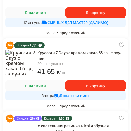
В наличии
В корзину
СЫРНЫХ ДЕЛ МАСТЕР (ДАЛИМО)
12 августа
Всего
5
предложений
Возврат НДС
Круассан 7 Days с кремом какао 65 гр., флоу-
пак
20 шт в упаковке
41
.65
₽
/
шт
В наличии
В корзину
Вода соки пиво
Завтра
Всего
5
предложений
Скидка -2%
Возврат НДС
Жевательная резинка Dirol арбузная