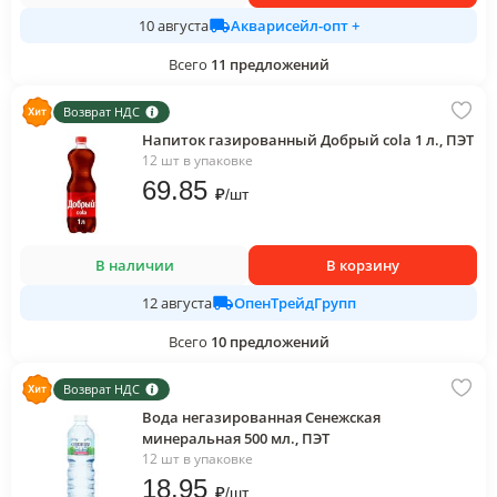
Акварисейл-опт +
10 августа
Всего
11
предложений
Возврат НДС
Напиток газированный Добрый cola 1 л., ПЭТ
12 шт в упаковке
69
.85
₽
/
шт
В наличии
В корзину
ОпенТрейдГрупп
12 августа
Всего
10
предложений
Возврат НДС
Вода негазированная Сенежская
минеральная 500 мл., ПЭТ
12 шт в упаковке
18
.95
₽
/
шт