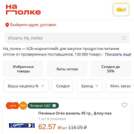
0
Выберите адрес доставки
На_полке — b2b-маркетплейс для закупок продуктов питания
оптом от проверенных поставщиков. 130 000 товаров от 400
Показать ещё
поставщиков и производителей в 35 категориях товаров
Избранные
Скидки до
Хиты оптом
товары
50%
Ваша наценка %
Скидки
Бренд
Мин. заказ
Возврат НДС
-
46
%
Печенье Oreo ваниль 95 гр., флоу-пак
1 шт в упаковке
62
.57
₽
116.05
₽
/
шт