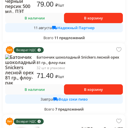
79
.00
₽
/
шт
В наличии
В корзину
Надежный Партнер
11 августа
Всего
11
предложений
Возврат НДС
Батончик шоколадный Snickers лесной орех
81 гр., флоу-пак
32 шт в упаковке
71
.40
₽
/
шт
В наличии
В корзину
Вода соки пиво
Завтра
Всего
7
предложений
Возврат НДС