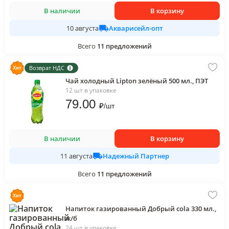
В наличии
В корзину
Акварисейл-опт
10 августа
Всего
11
предложений
Возврат НДС
Чай холодный Lipton зелёный 500 мл., ПЭТ
12 шт в упаковке
79
.00
₽
/
шт
В наличии
В корзину
Надежный Партнер
11 августа
Всего
11
предложений
Напиток газированный Добрый cola 330 мл.,
ж/б
24 шт в упаковке