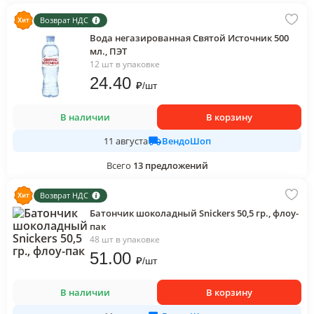
Возврат НДС
Вода негазированная Святой Источник 500
мл., ПЭТ
12 шт в упаковке
24
.40
₽
/
шт
В наличии
В корзину
ВендоШоп
11 августа
Всего
13
предложений
Возврат НДС
Батончик шоколадный Snickers 50,5 гр., флоу-
пак
48 шт в упаковке
51
.00
₽
/
шт
В наличии
В корзину