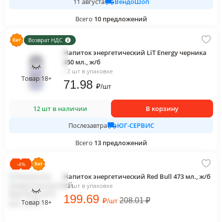
ВендоШоп
11 августа
Всего
10
предложений
Возврат НДС
Напиток энергетический LiT Energy черника
450 мл., ж/б
12 шт в упаковке
Товар 18+
71
.98
₽
/
шт
12 шт в наличии
В корзину
ЮГ-СЕРВИС
Послезавтра
Всего
13
предложений
-
4
%
Напиток энергетический Red Bull 473 мл., ж/б
12 шт в упаковке
199
.69
₽
208.01
₽
/
шт
Товар 18+