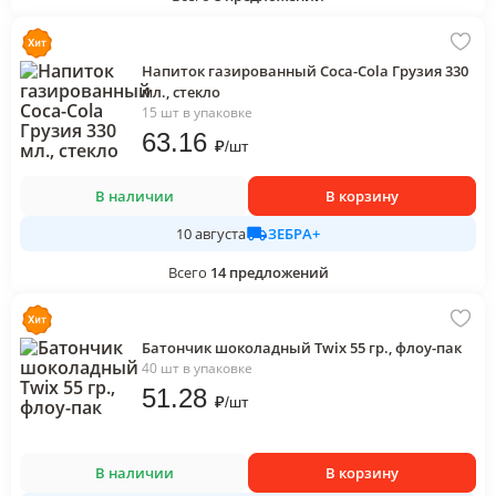
Напиток газированный Coca-Cola Грузия 330
мл., стекло
15 шт в упаковке
63
.16
₽
/
шт
В наличии
В корзину
ЗЕБРА+
10 августа
Всего
14
предложений
Батончик шоколадный Twix 55 гр., флоу-пак
40 шт в упаковке
51
.28
₽
/
шт
В наличии
В корзину