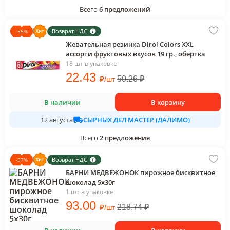
Всего
6
предложений
Возврат НДС
-
55
%
Жевательная резинка Dirol Colors XXL
ассорти фруктовых вкусов 19 гр., обертка
18 шт в упаковке
22
.43
₽
50.26
₽
/
шт
В наличии
В корзину
СЫРНЫХ ДЕЛ МАСТЕР (ДАЛИМО)
12 августа
Всего
2
предложения
Возврат НДС
-
57
%
БАРНИ МЕДВЕЖОНОК пирожное бисквитное
шоколад 5х30г
1 шт в упаковке
93
.00
₽
218.74
₽
/
шт