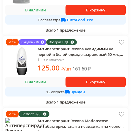
В наличии
В корзину
TuttoFood_Pro
Послезавтра
Всего
1
предложение
Скидка -3%
Возврат НДС
-
23
%
Антиперспирант Rexona невидимый на
черной и белой одежде шариковый 50 мл.,
ПЭТ
1 шт в упаковке
125
.00
161.60
₽
₽
/
шт
В наличии
В корзину
Эридан
12 августа
Всего
1
предложение
Возврат НДС
-
13
%
Антиперспирант Rexona Motionsense
Антибактериальная и невидимая на черной