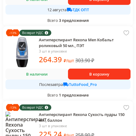
ТДК ОПТ
12 августа
Всего
3
предложения
Возврат НДС
-
13
%
Антиперспирант Rexona Men Кобальт
роликовый 50 мл., ПЭТ
3 шт в упаковке
264
.39
303.90
₽
₽
/
шт
В наличии
В корзину
TuttoFood_Pro
Послезавтра
Всего
1
предложение
Возврат НДС
-
13
%
Антиперспирант Rexona Сухость пудры 150
мл., баллон
3 шт в упаковке
225
.24
258.90
₽
₽
/
шт