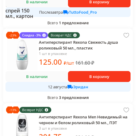
В наличии
В корзину
TuttoFood_Pro
Послезавтра
Всего
1
предложение
Скидка -3%
Возврат НДС
-
23
%
Антиперспирант Rexona Свежесть душа
роликовый 50 мл., пластик
1 шт в упаковке
125
.00
161.60
₽
₽
/
шт
В наличии
В корзину
Эридан
12 августа
Всего
3
предложения
Возврат НДС
-
13
%
Антиперспирант Rexona Men Невидимый на
черном и белом роликовый 50 мл., ПЭТ
3 шт в упаковке