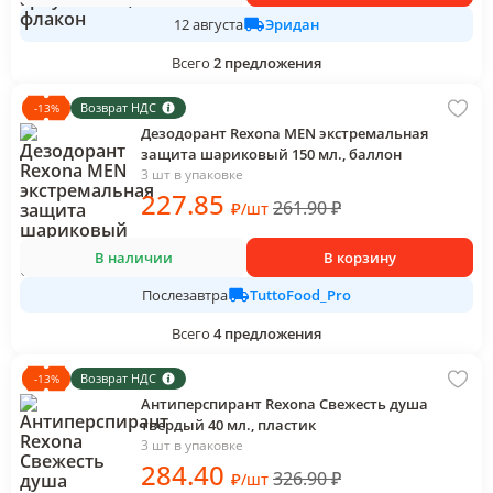
Эридан
12 августа
Всего
2
предложения
Возврат НДС
-
13
%
Дезодорант Rexona MEN экстремальная
защита шариковый 150 мл., баллон
3 шт в упаковке
227
.85
261.90
₽
₽
/
шт
В наличии
В корзину
TuttoFood_Pro
Послезавтра
Всего
4
предложения
Возврат НДС
-
13
%
Антиперспирант Rexona Свежесть душа
твердый 40 мл., пластик
3 шт в упаковке
284
.40
326.90
₽
₽
/
шт