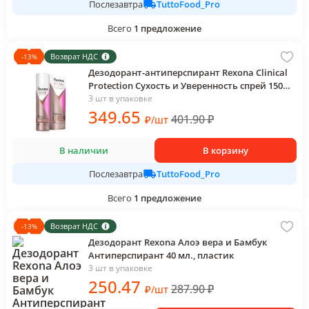
TuttoFood_Pro
Послезавтра
Всего
1
предложение
Возврат НДС
-
13
%
Дезодорант-антиперспирант Rexona Clinical
Protection Сухость и Уверенность спрей 150
мл., картон
3 шт в упаковке
349
.65
401.90
₽
₽
/
шт
В наличии
В корзину
TuttoFood_Pro
Послезавтра
Всего
1
предложение
Возврат НДС
-
13
%
Дезодорант Rexona Алоэ вера и Бамбук
Антиперспирант 40 мл., пластик
3 шт в упаковке
250
.47
287.90
₽
₽
/
шт