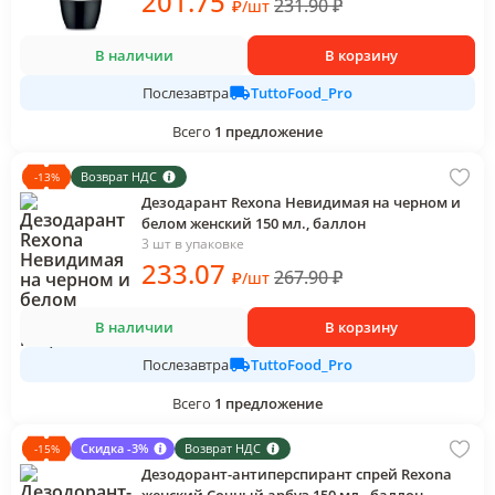
201
.75
231.90
₽
₽
/
шт
В наличии
В корзину
TuttoFood_Pro
Послезавтра
Всего
1
предложение
Возврат НДС
-
13
%
Дезодарант Rexona Невидимая на черном и
белом женский 150 мл., баллон
3 шт в упаковке
233
.07
267.90
₽
₽
/
шт
В наличии
В корзину
TuttoFood_Pro
Послезавтра
Всего
1
предложение
Скидка -3%
Возврат НДС
-
15
%
Дезодорант-антиперспирант спрей Rexona