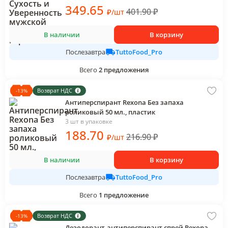
349
.65
401.90
₽
₽
/
шт
В наличии
В корзину
TuttoFood_Pro
Послезавтра
Всего
2
предложения
Возврат НДС
-
13
%
Антиперспирант Rexona Без запаха
роликовый 50 мл., пластик
3 шт в упаковке
188
.70
216.90
₽
₽
/
шт
В наличии
В корзину
TuttoFood_Pro
Послезавтра
Всего
1
предложение
Возврат НДС
-
13
%
Дезодорант-антиперспирант спрей Rexona