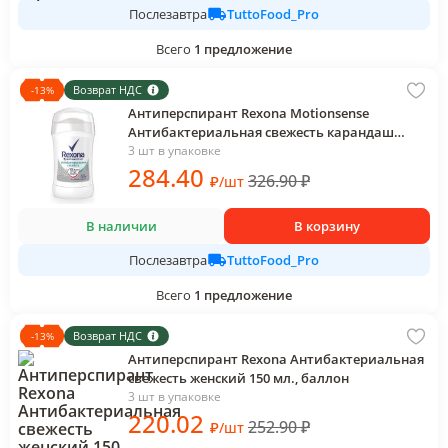
TuttoFood_Pro
Послезавтра
Всего
1
предложение
Возврат НДС
-
13
%
Антиперспирант Rexona Motionsense
Антибактериальная свежесть карандаш
женский 40 мл., пластик
3 шт в упаковке
284
.40
326.90
₽
₽
/
шт
В наличии
В корзину
TuttoFood_Pro
Послезавтра
Всего
1
предложение
Возврат НДС
-
13
%
Антиперспирант Rexona Антибактериальная
свежесть женский 150 мл., баллон
3 шт в упаковке
220
.02
252.90
₽
₽
/
шт