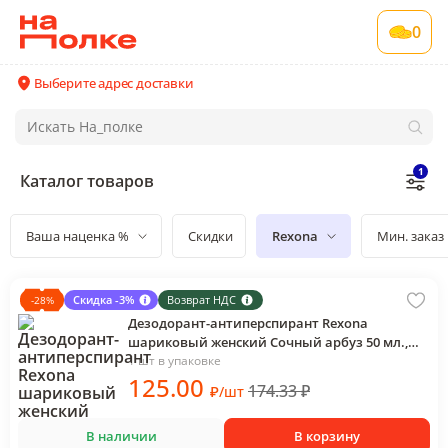
0
Выберите адрес доставки
1
Каталог товаров
Ваша наценка %
Скидки
Rexona
Мин. заказ
Скидка -3%
Возврат НДС
-
28
%
Дезодорант-антиперспирант Rexona
шариковый женский Сочный арбуз 50 мл.,
флакон
1 шт в упаковке
125
.00
174.33
₽
₽
/
шт
В наличии
В корзину