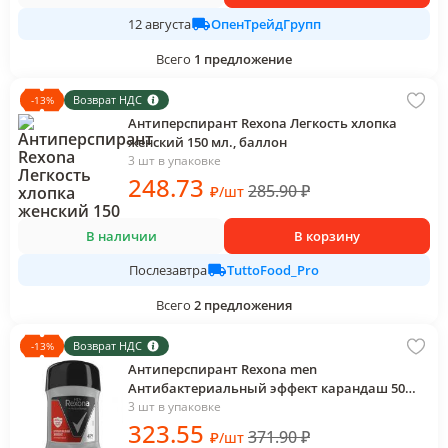
ОпенТрейдГрупп
12 августа
Всего
1
предложение
Возврат НДС
-
13
%
Антиперспирант Rexona Легкость хлопка
женский 150 мл., баллон
3 шт в упаковке
248
.73
285.90
₽
₽
/
шт
В наличии
В корзину
TuttoFood_Pro
Послезавтра
Всего
2
предложения
Возврат НДС
-
13
%
Антиперспирант Rexona men
Антибактериальный эффект карандаш 50
мл., ПЭТ
3 шт в упаковке
323
.55
371.90
₽
₽
/
шт