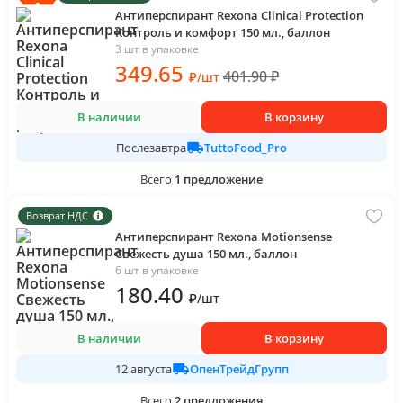
Антиперспирант Rexona Clinical Protection
Контроль и комфорт 150 мл., баллон
3 шт в упаковке
349
.65
401.90
₽
₽
/
шт
В наличии
В корзину
TuttoFood_Pro
Послезавтра
Всего
1
предложение
Возврат НДС
Антиперспирант Rexona Motionsense
Свежесть душа 150 мл., баллон
6 шт в упаковке
180
.40
₽
/
шт
В наличии
В корзину
ОпенТрейдГрупп
12 августа
Всего
2
предложения