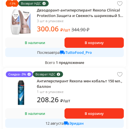
Возврат НДС
-
13
%
Дезодорант-антиперспирант Rexona Clinical
Protection Защита и Свежесть шариковый 50
мл., пластик
3 шт в упаковке
300
.06
344.90
₽
₽
/
шт
В наличии
В корзину
TuttoFood_Pro
Послезавтра
Всего
1
предложение
Скидка -3%
Возврат НДС
Антиперспирант Rexona мен кобальт 150 мл.,
баллон
1 шт в упаковке
208
.26
₽
/
шт
В наличии
В корзину
Эридан
12 августа