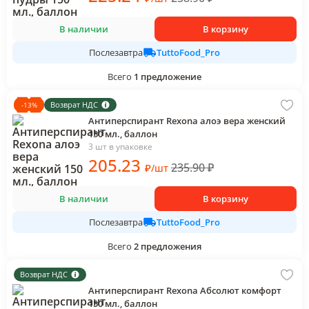
В наличии
В корзину
TuttoFood_Pro
Послезавтра
Всего
1
предложение
Возврат НДС
-
13
%
Антиперспирант Rexona алоэ вера женский
150 мл., баллон
3 шт в упаковке
205
.23
235.90
₽
₽
/
шт
В наличии
В корзину
TuttoFood_Pro
Послезавтра
Всего
2
предложения
Возврат НДС
Антиперспирант Rexona Абсолют комфорт
150 мл., баллон