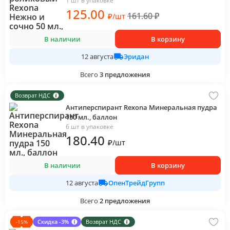
1 шт в упаковке
125
.00
161.60
₽
₽
/
шт
В наличии
В корзину
Эридан
12 августа
Всего
3
предложения
Возврат НДС
Антиперспирант Rexona Минеральная пудра
150 мл., баллон
6 шт в упаковке
180
.40
₽
/
шт
В наличии
В корзину
ОпенТрейдГрупп
12 августа
Всего
2
предложения
Скидка -3%
Возврат НДС
-
15
%