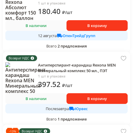
1 шт в упаковке
180
.40
₽
/
шт
В наличии
В корзину
ОпенТрейдГрупп
12 августа
Всего
2
предложения
Возврат НДС
Антиперспирант-карандаш Rexona MEN
Минеральный комплекс 50 мл., ПЭТ
1 шт в упаковке
397
.52
₽
/
шт
В наличии
В корзину
Юрвес
Послезавтра
Всего
1
предложение
Возврат НДС
-
13
%