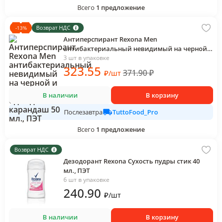
Всего
1
предложение
Возврат НДС
-
13
%
Антиперспирант Rexona Men
антибактериальный невидимый на черной и
белой одежде карандаш 50 мл., ПЭТ
3 шт в упаковке
323
.55
371.90
₽
₽
/
шт
В наличии
В корзину
TuttoFood_Pro
Послезавтра
Всего
1
предложение
Возврат НДС
Дезодорант Rexona Сухость пудры стик 40
мл., ПЭТ
6 шт в упаковке
240
.90
₽
/
шт
В наличии
В корзину