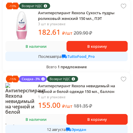
Возврат НДС
-
13
%
Антиперспирант Rexona Сухость пудры
роликовый женский 150 мл., ПЭТ
3 шт в упаковке
182
.61
209.90
₽
₽
/
шт
В наличии
В корзину
TuttoFood_Pro
Послезавтра
Всего
1
предложение
Скидка -3%
Возврат НДС
-
15
%
Антиперспирант Rexona невидимый на
черной и белой одежде 150 мл., баллон
1 шт в упаковке
155
.00
181.35
₽
₽
/
шт
В наличии
В корзину
Эридан
12 августа