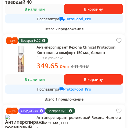
В наличии
В корзину
TuttoFood_Pro
Послезавтра
Всего
2
предложения
Возврат НДС
-
13
%
Антиперспирант Rexona Clinical Protection
Контроль и комфорт 150 мл., баллон
3 шт в упаковке
349
.65
401.90
₽
₽
/
шт
В наличии
В корзину
TuttoFood_Pro
Послезавтра
Всего
1
предложение
Скидка -3%
Возврат НДС
-
23
%
Антиперспирант роликовый Rexona Нежно и
сочно 50 мл., ПЭТ