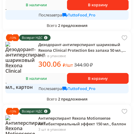
В наличии
В корзину
TuttoFood_Pro
Послезавтра
Всего
2
предложения
Возврат НДС
-
13
%
Дезодорант-антиперспирант шариковый
Rexona Clinical Protection Без запаха 50 мл.,
картон
3 шт в упаковке
300
.06
344.90
₽
₽
/
шт
В наличии
В корзину
TuttoFood_Pro
Послезавтра
Всего
2
предложения
Возврат НДС
-
13
%
Антиперспирант Rexona Motionsense
Антибактериальный эффект 150 мл., баллон
3 шт в упаковке