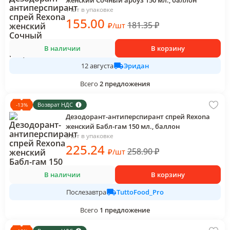
женский Сочный арбуз 150 мл., баллон
1 шт в упаковке
155
.00
181.35
₽
₽
/
шт
В наличии
В корзину
Эридан
12 августа
Всего
2
предложения
Возврат НДС
-
13
%
Дезодорант-антиперспирант спрей Rexona
женский Бабл-гам 150 мл., баллон
3 шт в упаковке
225
.24
258.90
₽
₽
/
шт
В наличии
В корзину
TuttoFood_Pro
Послезавтра
Всего
1
предложение