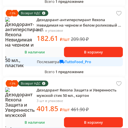
Всего
1
предложение
Возврат НДС
-
13
%
Дезодорант-антиперспирант Rexona
Невидимая на черном и белом роликовый 50
мл., пластик
3 шт в упаковке
182
.61
209.90
₽
₽
/
шт
В наличии
В корзину
TuttoFood_Pro
Послезавтра
Всего
1
предложение
Возврат НДС
-
13
%
Дезодорант Rexona Защита и Уверенность
мужской стик 50 мл., картон
3 шт в упаковке
401
.85
461.90
₽
₽
/
шт
В наличии
В корзину