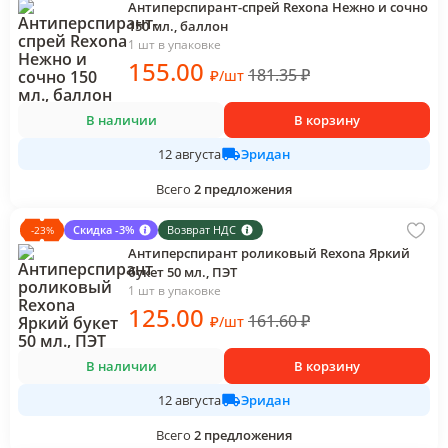
Антиперспирант-спрей Rexona Нежно и сочно
150 мл., баллон
1 шт в упаковке
155
.00
181.35
₽
₽
/
шт
В наличии
В корзину
Эридан
12 августа
Всего
2
предложения
Скидка -3%
Возврат НДС
-
23
%
Антиперспирант роликовый Rexona Яркий
букет 50 мл., ПЭТ
1 шт в упаковке
125
.00
161.60
₽
₽
/
шт
В наличии
В корзину
Эридан
12 августа
Всего
2
предложения