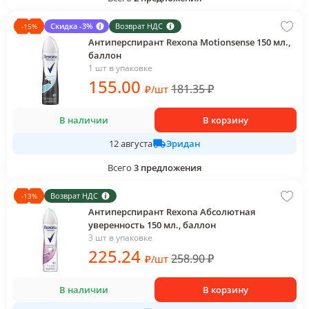
Скидка -3%
Возврат НДС
-
15
%
Антиперспирант Rexona Motionsense 150 мл.,
баллон
1 шт в упаковке
155
.00
181.35
₽
₽
/
шт
В наличии
В корзину
Эридан
12 августа
Всего
3
предложения
Возврат НДС
-
13
%
Антиперспирант Rexona Абсолютная
уверенность 150 мл., баллон
3 шт в упаковке
225
.24
258.90
₽
₽
/
шт
В наличии
В корзину