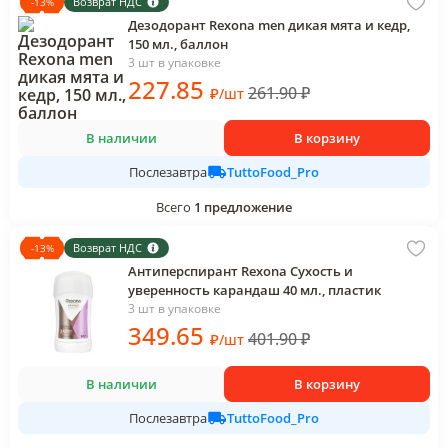
Возврат НДС
-
13
%
Дезодорант Rexona men дикая мята и кедр,
150 мл., баллон
3 шт в упаковке
227
.85
261.90
₽
₽
/
шт
В наличии
В корзину
TuttoFood_Pro
Послезавтра
Всего
1
предложение
Возврат НДС
-
13
%
Антиперспирант Rexona Сухость и
уверенность карандаш 40 мл., пластик
3 шт в упаковке
349
.65
401.90
₽
₽
/
шт
В наличии
В корзину
TuttoFood_Pro
Послезавтра