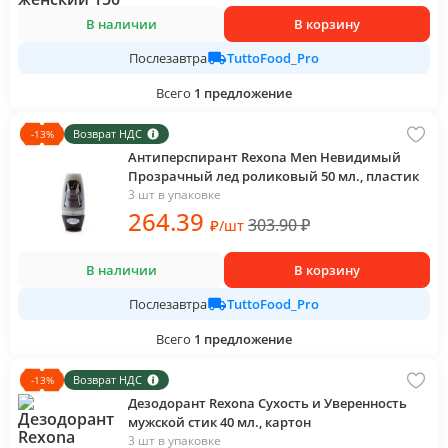
В наличии
В корзину
TuttoFood_Pro
Послезавтра
Всего
1
предложение
Возврат НДС
-
13
%
Антиперспирант Rexona Men Невидимый
Прозрачный лед роликовый 50 мл., пластик
3 шт в упаковке
264
.39
303.90
₽
₽
/
шт
В наличии
В корзину
TuttoFood_Pro
Послезавтра
Всего
1
предложение
Возврат НДС
-
13
%
Дезодорант Rexona Сухость и Уверенность
мужской стик 40 мл., картон
3 шт в упаковке