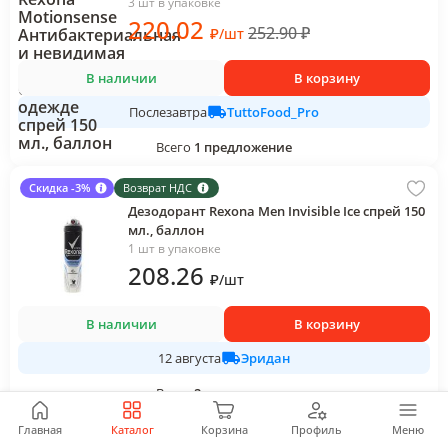
и белой одежде спрей 150 мл., баллон
3 шт в упаковке
220
.02
252.90
₽
₽
/
шт
В наличии
В корзину
TuttoFood_Pro
Послезавтра
Всего
1
предложение
Скидка -3%
Возврат НДС
Дезодорант Rexona Men Invisible Ice спрей 150
мл., баллон
1 шт в упаковке
208
.26
₽
/
шт
В наличии
В корзину
Эридан
12 августа
Всего
2
предложения
Главная
Каталог
Корзина
Профиль
Меню
Возврат НДС
-
13
%