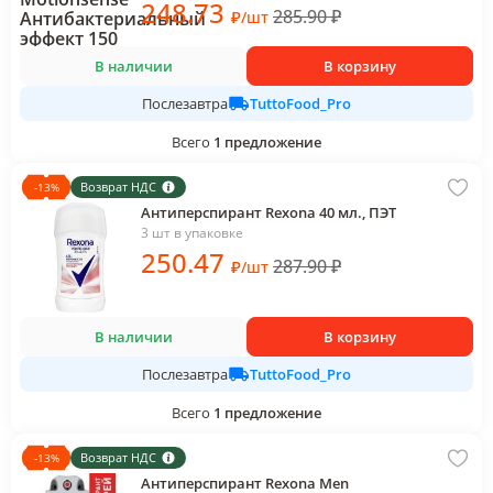
248
.73
285.90
₽
₽
/
шт
В наличии
В корзину
TuttoFood_Pro
Послезавтра
Всего
1
предложение
Возврат НДС
-
13
%
Антиперспирант Rexona 40 мл., ПЭТ
3 шт в упаковке
250
.47
287.90
₽
₽
/
шт
В наличии
В корзину
TuttoFood_Pro
Послезавтра
Всего
1
предложение
Возврат НДС
-
13
%
Антиперспирант Rexona Men