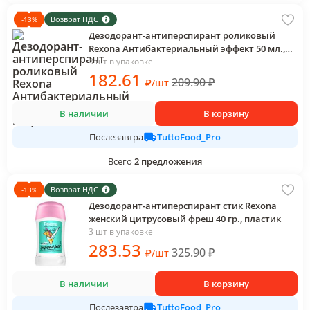
Возврат НДС
-
13
%
Дезодорант-антиперспирант роликовый
Rexona Антибактериальный эффект 50 мл.,
ПЭТ
3 шт в упаковке
182
.61
209.90
₽
₽
/
шт
В наличии
В корзину
TuttoFood_Pro
Послезавтра
Всего
2
предложения
Возврат НДС
-
13
%
Дезодорант-антиперспирант стик Rexona
женский цитрусовый фреш 40 гр., пластик
3 шт в упаковке
283
.53
325.90
₽
₽
/
шт
В наличии
В корзину
TuttoFood_Pro
Послезавтра