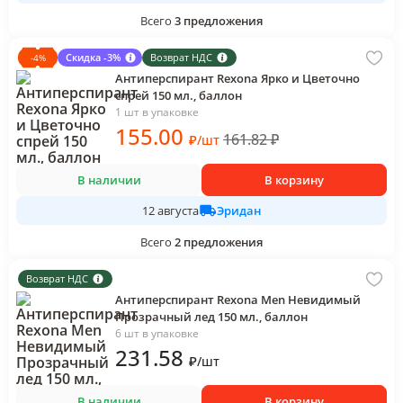
Всего
3
предложения
Скидка -3%
Возврат НДС
-
4
%
Антиперспирант Rexona Ярко и Цветочно
спрей 150 мл., баллон
1 шт в упаковке
155
.00
161.82
₽
₽
/
шт
В наличии
В корзину
Эридан
12 августа
Всего
2
предложения
Возврат НДС
Антиперспирант Rexona Men Невидимый
Прозрачный лед 150 мл., баллон
6 шт в упаковке
231
.58
₽
/
шт
В наличии
В корзину