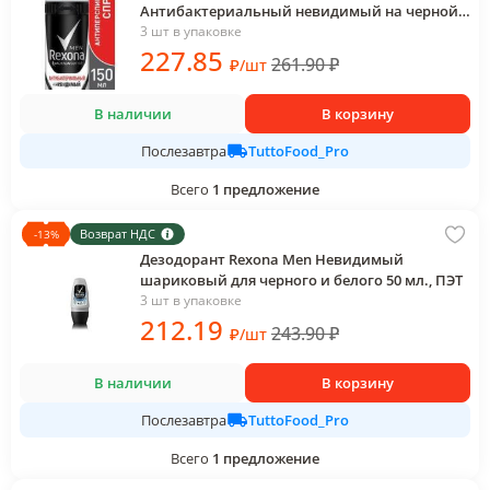
Антибактериальный невидимый на черной
и белой одежде спрей 150 мл., баллон
3 шт в упаковке
227
.85
261.90
₽
₽
/
шт
В наличии
В корзину
TuttoFood_Pro
Послезавтра
Всего
1
предложение
Возврат НДС
-
13
%
Дезодорант Rexona Men Невидимый
шариковый для черного и белого 50 мл., ПЭТ
3 шт в упаковке
212
.19
243.90
₽
₽
/
шт
В наличии
В корзину
TuttoFood_Pro
Послезавтра
Всего
1
предложение