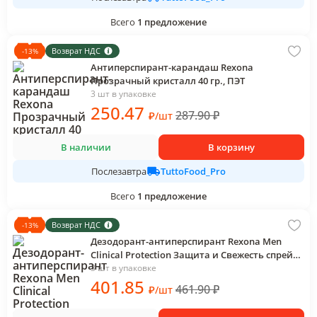
Всего
1
предложение
Возврат НДС
-
13
%
Антиперспирант-карандаш Rexona
Прозрачный кристалл 40 гр., ПЭТ
3 шт в упаковке
250
.47
287.90
₽
₽
/
шт
В наличии
В корзину
TuttoFood_Pro
Послезавтра
Всего
1
предложение
Возврат НДС
-
13
%
Дезодорант-антиперспирант Rexona Men
Clinical Protection Защита и Свежесть спрей
150 мл., картон
3 шт в упаковке
401
.85
461.90
₽
₽
/
шт