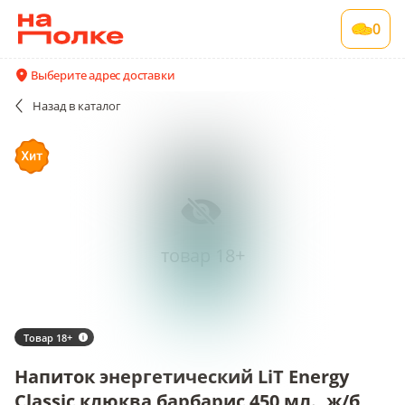
0
Выберите адрес доставки
Назад
в каталог
товар 18+
Товар 18+
Напиток энергетический LiT Energy
Classic клюква барбарис 450 мл., ж/б