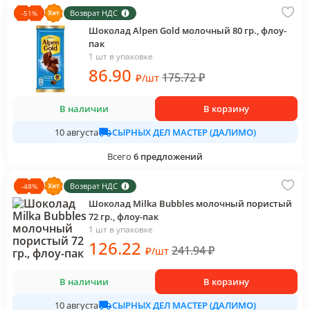
Возврат НДС
-
51
%
Шоколад Alpen Gold молочный 80 гр., флоу-
пак
1 шт в упаковке
86
.90
175.72
₽
₽
/
шт
В наличии
В корзину
СЫРНЫХ ДЕЛ МАСТЕР (ДАЛИМО)
10 августа
Всего
6
предложений
Возврат НДС
-
48
%
Шоколад Milka Bubbles молочный пористый
72 гр., флоу-пак
1 шт в упаковке
126
.22
241.94
₽
₽
/
шт
В наличии
В корзину
СЫРНЫХ ДЕЛ МАСТЕР (ДАЛИМО)
10 августа