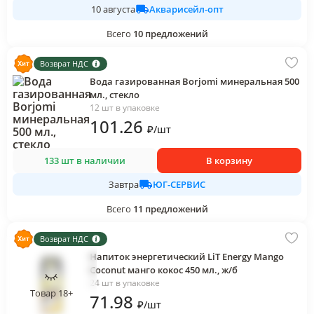
Акварисейл-опт
10 августа
Всего
10
предложений
Возврат НДС
Вода газированная Borjomi минеральная 500
мл., стекло
12 шт в упаковке
101
.26
₽
/
шт
133 шт в наличии
В корзину
ЮГ-СЕРВИС
Завтра
Всего
11
предложений
Возврат НДС
Напиток энергетический LiT Energy Mango
Coconut манго кокос 450 мл., ж/б
24 шт в упаковке
Товар 18+
71
.98
₽
/
шт