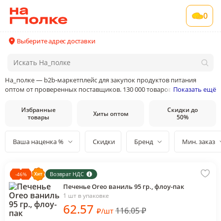
0
Выберите адрес доставки
На_полке — b2b-маркетплейс для закупок продуктов питания
оптом от проверенных поставщиков. 130 000 товаров от 400
Показать ещё
поставщиков и производителей в 35 категориях товаров
Избранные
Скидки до
Хиты оптом
товары
50%
Ваша наценка %
Скидки
Бренд
Мин. заказ
Возврат НДС
-
46
%
Печенье Oreo ваниль 95 гр., флоу-пак
1 шт в упаковке
62
.57
116.05
₽
₽
/
шт