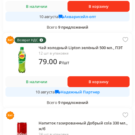
В наличии
В корзину
Акварисейл-опт
10 августа
Всего
9
предложений
Возврат НДС
Чай холодный Lipton зелёный 500 мл., ПЭТ
12 шт в упаковке
79
.00
₽
/
шт
В наличии
В корзину
Надежный Партнер
10 августа
Всего
9
предложений
Напиток газированный Добрый cola 330 мл.,
ж/б
24 шт в упаковке