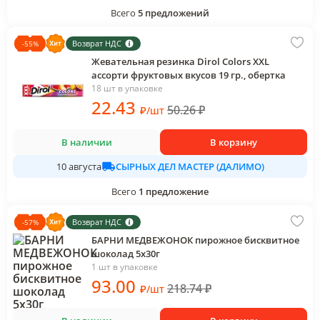
Всего
5
предложений
Возврат НДС
-
55
%
Жевательная резинка Dirol Colors XXL
ассорти фруктовых вкусов 19 гр., обертка
18 шт в упаковке
22
.43
50.26
₽
₽
/
шт
В наличии
В корзину
СЫРНЫХ ДЕЛ МАСТЕР (ДАЛИМО)
10 августа
Всего
1
предложение
Возврат НДС
-
57
%
БАРНИ МЕДВЕЖОНОК пирожное бисквитное
шоколад 5х30г
1 шт в упаковке
93
.00
218.74
₽
₽
/
шт