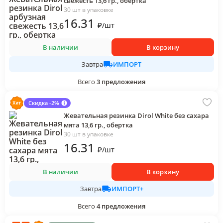
свежесть 13,6 гр., обертка
30 шт в упаковке
16
.31
₽
/
шт
В наличии
В корзину
ИМПОРТ
Завтра
Всего
3
предложения
Скидка -2%
Жевательная резинка Dirol White без сахара
мята 13,6 гр., обертка
30 шт в упаковке
16
.31
₽
/
шт
В наличии
В корзину
ИМПОРТ+
Завтра
Всего
4
предложения