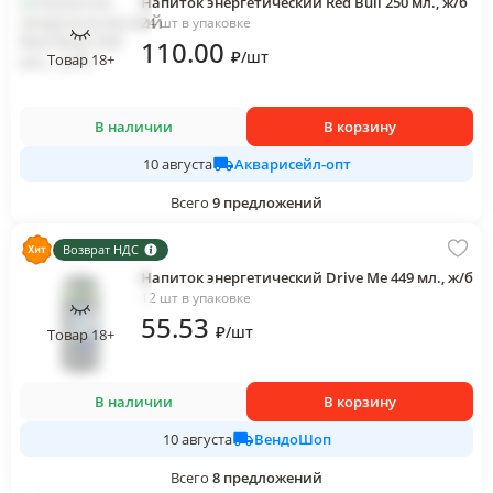
Напиток энергетический Red Bull 250 мл., ж/б
24 шт в упаковке
110
.00
₽
/
шт
Товар 18+
В наличии
В корзину
Акварисейл-опт
10 августа
Всего
9
предложений
Возврат НДС
Напиток энергетический Drive Me 449 мл., ж/б
12 шт в упаковке
55
.53
₽
/
шт
Товар 18+
В наличии
В корзину
ВендоШоп
10 августа
Всего
8
предложений