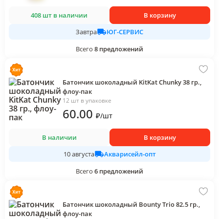
408 шт в наличии
В корзину
ЮГ-СЕРВИС
Завтра
Всего
8
предложений
Батончик шоколадный KitKat Chunky 38 гр.,
флоу-пак
12 шт в упаковке
60
.00
₽
/
шт
В наличии
В корзину
Акварисейл-опт
10 августа
Всего
6
предложений
Батончик шоколадный Bounty Trio 82.5 гр.,
флоу-пак