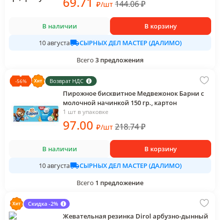
69
.71
144.06
₽
₽
/
шт
В наличии
В корзину
СЫРНЫХ ДЕЛ МАСТЕР (ДАЛИМО)
10 августа
Всего
3
предложения
Возврат НДС
-
56
%
Пирожное бисквитное Медвежонок Барни с
молочной начинкой 150 гр., картон
1 шт в упаковке
97
.00
218.74
₽
₽
/
шт
В наличии
В корзину
СЫРНЫХ ДЕЛ МАСТЕР (ДАЛИМО)
10 августа
Всего
1
предложение
Скидка -2%
Жевательная резинка Dirol арбузно-дынный