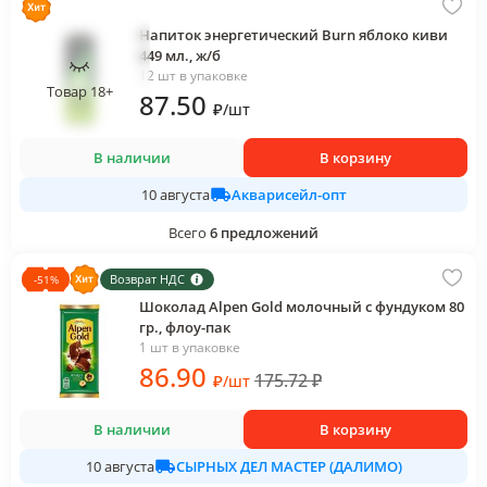
Напиток энергетический Burn яблоко киви
449 мл., ж/б
12 шт в упаковке
Товар 18+
87
.50
₽
/
шт
В наличии
В корзину
Акварисейл-опт
10 августа
Всего
6
предложений
Возврат НДС
-
51
%
Шоколад Alpen Gold молочный с фундуком 80
гр., флоу-пак
1 шт в упаковке
86
.90
175.72
₽
₽
/
шт
В наличии
В корзину
СЫРНЫХ ДЕЛ МАСТЕР (ДАЛИМО)
10 августа