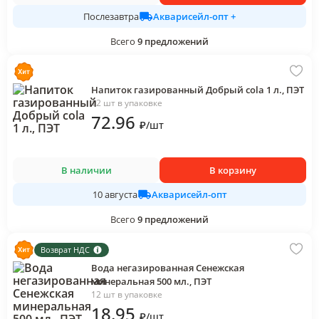
Акварисейл-опт +
Послезавтра
Всего
9
предложений
Напиток газированный Добрый cola 1 л., ПЭТ
12 шт в упаковке
72
.96
₽
/
шт
В наличии
В корзину
Акварисейл-опт
10 августа
Всего
9
предложений
Возврат НДС
Вода негазированная Сенежская
минеральная 500 мл., ПЭТ
12 шт в упаковке
18
.95
₽
/
шт