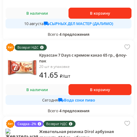
В наличии
В корзину
СЫРНЫХ ДЕЛ МАСТЕР (ДАЛИМО)
10 августа
Всего
4
предложения
Возврат НДС
Круассан 7 Days с кремом какао 65 гр., флоу-
пак
20 шт в упаковке
41
.65
₽
/
шт
В наличии
В корзину
Вода соки пиво
Сегодня
Всего
4
предложения
Скидка -2%
Возврат НДС
Жевательная резинка Dirol арбузная