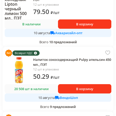
12 шт в упаковке
79
.50
₽
/
шт
В наличии
В корзину
Акварисейл-опт
10 августа
Всего
10
предложений
Возврат НДС
Напиток сокосодержащий Pulpy апельсин 450
мл., ПЭТ
12 шт в упаковке
50
.29
₽
/
шт
20 508 шт в наличии
В корзину
ВендоШоп
10 августа
Всего
9
предложений