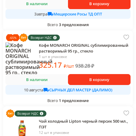
В наличии
В корзину
Мещерские Росы ТД ОПТ
Завтра
Всего
3
предложения
Возврат НДС
-
65
%
Кофе MONARCH ORIGINAL сублимированный
растворимый 95 гр., стекло
1 шт в упаковке
325
.17
938.28
₽
₽
/
шт
В наличии
В корзину
СЫРНЫХ ДЕЛ МАСТЕР (ДАЛИМО)
10 августа
Всего
1
предложение
Возврат НДС
Чай холодный Lipton черный персик 500 мл.,
ПЭТ
12 шт в упаковке