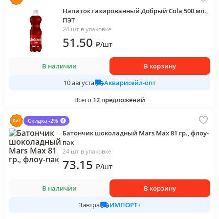
Напиток газированный Добрый Cola 500 мл.,
ПЭТ
24 шт в упаковке
51
.50
₽
/
шт
В наличии
В корзину
Акварисейл-опт
10 августа
Всего
12
предложений
Скидка -2%
Батончик шоколадный Mars Max 81 гр., флоу-
пак
24 шт в упаковке
73
.15
₽
/
шт
В наличии
В корзину
ИМПОРТ+
Завтра