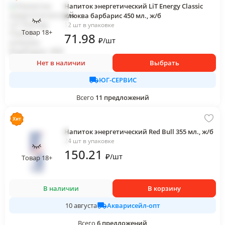
Напиток энергетический LiT Energy Classic
клюква барбарис 450 мл., ж/б
12 шт в упаковке
Товар 18+
71
.98
₽
/
шт
Нет в наличии
Выбрать
ЮГ-СЕРВИС
Всего
11
предложений
Напиток энергетический Red Bull 355 мл., ж/б
24 шт в упаковке
150
.21
₽
/
шт
Товар 18+
В наличии
В корзину
Акварисейл-опт
10 августа
Всего
6
предложений