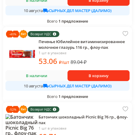
В наличии
В корзину
СЫРНЫХ ДЕЛ МАСТЕР (ДАЛИМО)
10 августа
Всего
1
предложение
Возврат НДС
-
40
%
Печенье Юбилейное витаминизированное
молочное глазурь 116 гр., флоу-пак
1 шт в упаковке
53
.06
89.04
₽
₽
/
шт
В наличии
В корзину
СЫРНЫХ ДЕЛ МАСТЕР (ДАЛИМО)
10 августа
Всего
1
предложение
Возврат НДС
-
52
%
Батончик шоколадный Picnic Big 76 гр., флоу-
пак
1 шт в упаковке