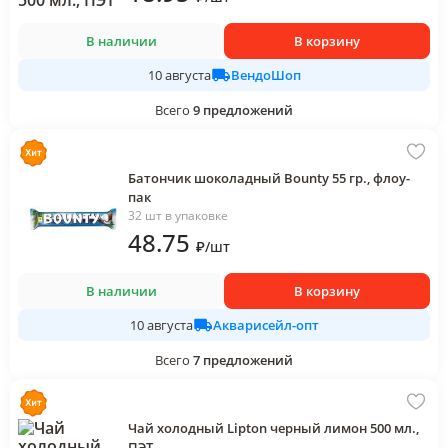
В наличии
В корзину
ВендоШоп
10 августа
Всего
9
предложений
Батончик шоколадный Bounty 55 гр., флоу-
пак
32 шт в упаковке
48
.75
₽
/
шт
В наличии
В корзину
Акварисейл-опт
10 августа
Всего
7
предложений
Чай холодный Lipton черный лимон 500 мл.,
ПЭТ