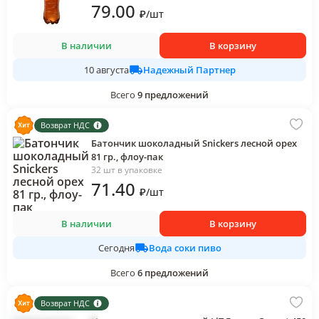
79
.00
₽
/
шт
В наличии
В корзину
Надежный Партнер
10 августа
Всего
9
предложений
Возврат НДС
Батончик шоколадный Snickers лесной орех
81 гр., флоу-пак
32 шт в упаковке
71
.40
₽
/
шт
В наличии
В корзину
Вода соки пиво
Сегодня
Всего
6
предложений
Возврат НДС