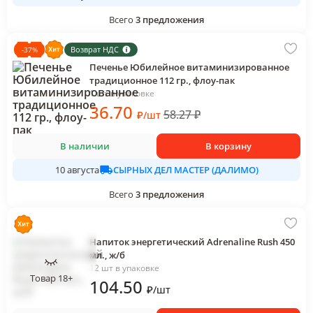
Всего
3
предложения
Возврат НДС
-
37
%
Печенье Юбилейное витаминизированное
традиционное 112 гр., флоу-пак
1 шт в упаковке
36
.70
58.27
₽
₽
/
шт
В наличии
В корзину
СЫРНЫХ ДЕЛ МАСТЕР (ДАЛИМО)
10 августа
Всего
3
предложения
Напиток энергетический Adrenaline Rush 450
мл., ж/б
12 шт в упаковке
Товар 18+
104
.50
₽
/
шт