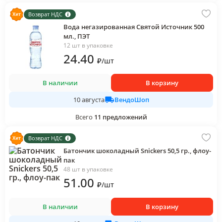
Возврат НДС
Вода негазированная Святой Источник 500
мл., ПЭТ
12 шт в упаковке
24
.40
₽
/
шт
В наличии
В корзину
ВендоШоп
10 августа
Всего
11
предложений
Возврат НДС
Батончик шоколадный Snickers 50,5 гр., флоу-
пак
48 шт в упаковке
51
.00
₽
/
шт
В наличии
В корзину