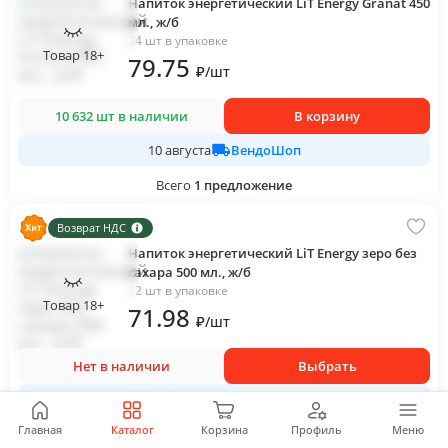
Напиток энергетический LiT Energy Granat 450
мл., ж/б
24 шт в упаковке
Товар 18+
79
.75
₽
/
шт
10 632 шт в наличии
В корзину
ВендоШоп
10 августа
Всего
1
предложение
Возврат НДС
Напиток энергетический LiT Energy зеро без
сахара 500 мл., ж/б
12 шт в упаковке
Товар 18+
71
.98
₽
/
шт
Нет в наличии
Выбрать
ЮГ-СЕРВИС
Главная
Каталог
Корзина
Профиль
Меню
Всего
10
предложений