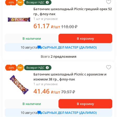
Возврат НДС
-
48
%
Батончик шоколадный Picnic грецкий орех 52
гр., флоу-пак
1 шт в упаковке
61
.17
118.00
₽
₽
/
шт
В наличии
В корзину
СЫРНЫХ ДЕЛ МАСТЕР (ДАЛИМО)
10 августа
Всего
2
предложения
Возврат НДС
-
48
%
Батончик шоколадный Picnic с арахисом и
изюмом 38 гр., флоу-пак
1 шт в упаковке
41
.46
79.97
₽
₽
/
шт
В наличии
В корзину
СЫРНЫХ ДЕЛ МАСТЕР (ДАЛИМО)
10 августа