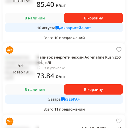
Товар 18+
85
.40
₽
/
шт
В наличии
В корзину
Акварисейл-опт
10 августа
Всего
10
предложений
Напиток энергетический Adrenaline Rush 250
мл., ж/б
12 шт в упаковке
Товар 18+
73
.84
₽
/
шт
В наличии
В корзину
ЗЕБРА+
Завтра
Всего
11
предложений