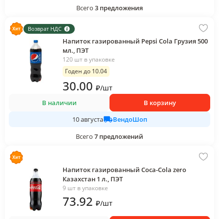
Всего
3
предложения
Возврат НДС
Напиток газированный Pepsi Cola Грузия 500
мл., ПЭТ
120 шт в упаковке
Годен до 10.04
30
.00
₽
/
шт
В наличии
В корзину
ВендоШоп
10 августа
Всего
7
предложений
Напиток газированный Coca-Cola zero
Казахстан 1 л., ПЭТ
9 шт в упаковке
73
.92
₽
/
шт