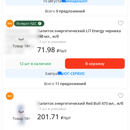
ВендоШоп
10 августа
Всего
9
предложений
Возврат НДС
Напиток энергетический LiT Energy черника
450 мл., ж/б
12 шт в упаковке
Товар 18+
71
.98
₽
/
шт
12 шт в наличии
В корзину
ЮГ-СЕРВИС
Завтра
Всего
11
предложений
Напиток энергетический Red Bull 473 мл., ж/б
12 шт в упаковке
201
.71
₽
/
шт
Товар 18+