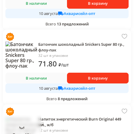
В наличии
В корзину
Акварисейл-опт
10 августа
Всего
13
предложений
Батончик шоколадный Snickers Super 80 гр.,
флоу-пак
32 шт в упаковке
71
.80
₽
/
шт
В наличии
В корзину
Акварисейл-опт
10 августа
Всего
8
предложений
Напиток энергетический Burn Original 449
мл., ж/б
12 шт в упаковке