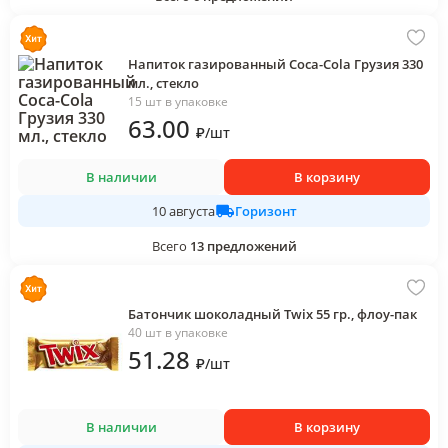
Напиток газированный Coca-Cola Грузия 330
мл., стекло
15 шт в упаковке
63
.00
₽
/
шт
В наличии
В корзину
Горизонт
10 августа
Всего
13
предложений
Батончик шоколадный Twix 55 гр., флоу-пак
40 шт в упаковке
51
.28
₽
/
шт
В наличии
В корзину