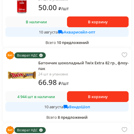
50
.00
₽
/
шт
В наличии
В корзину
Акварисейл-опт
10 августа
Всего
10
предложений
Возврат НДС
Батончик шоколадный Twix Extra 82 гр., флоу-
пак
24 шт в упаковке
66
.98
₽
/
шт
4 944 шт в наличии
В корзину
ВендоШоп
10 августа
Всего
8
предложений
Возврат НДС