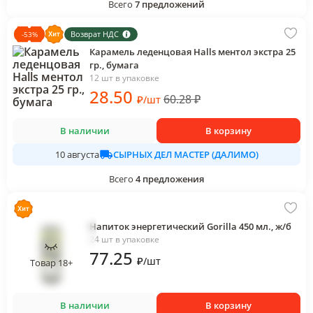
Всего
7
предложений
Возврат НДС
-
53
%
Карамель леденцовая Halls ментол экстра 25
гр., бумага
12 шт в упаковке
28
.50
60.28
₽
₽
/
шт
В наличии
В корзину
СЫРНЫХ ДЕЛ МАСТЕР (ДАЛИМО)
10 августа
Всего
4
предложения
Напиток энергетический Gorilla 450 мл., ж/б
24 шт в упаковке
77
.25
₽
/
шт
Товар 18+
В наличии
В корзину