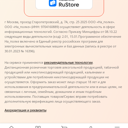
г Москва, проезд Старопетровский, д. 7А, стр. 25 2025 ООО «На_полке».
ООО «На_полке» (ИНН: 9704160889) осуществляет деятельность в сфере
информационных технологий. Согласно Приказу Минцифры от 08.10.22
следующие виды деятельности (код): 2.01, 15.01.
Программное обеспечение
На_полке включено в Единый реестр российских программ для
электронных вычислительных машин и баз данных (запись в реестре от
30.01.2023 № 16396).
На сервисе применяются
рекомендательные технологии
.
Дистанционная розничная торговля алкогольной продукцией, табачной
продукцией или никотинсодержащей продукцией, кальянами и
устройствами для потребления никотинсодержащей продукции не
осуществляется. Оформить заказ может лицо старше 18 лет и для
использования в предпринимательской деятельности или в иных целях, не
связанных с личным, семейным, домашним и иным подобным
использованием. Поставщик товаров/Сервис вправе потребовать
дополнительную верификацию лица осуществляющего заказ.
Аккредитация и реквизиты